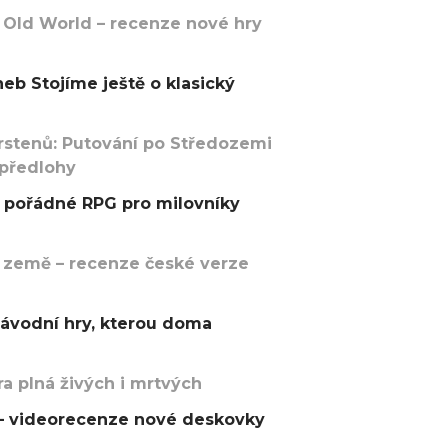
 Old World – recenze nové hry
eb Stojíme ještě o klasický
rstenů: Putování po Středozemi
 předlohy
pořádné RPG pro milovníky
 země – recenze české verze
závodní hry, kterou doma
a plná živých i mrtvých
t – videorecenze nové deskovky