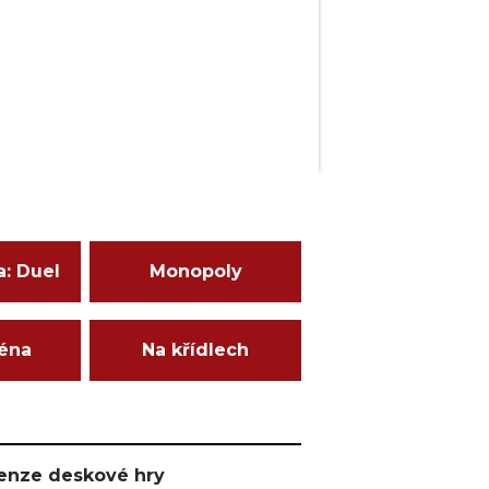
a: Duel
Monopoly
ména
Na křídlech
ecenze deskové hry