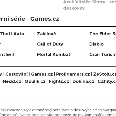
Azul: Vitráže Sintry - 
deskovky
rní série - Games.cz
Theft Auto
Zaklínač
The Elder S
y
Call of Duty
Diablo
nt Evil
Mortal Kombat
Gran Turis
y
|
Cestování
|
Games.cz
|
Profigamers.cz
|
ZeStolu.c
|
Nedd.cz
|
Moulík.cz
|
Fights.cz
|
Dokina.cz
|
CZhity.
eský zpravodajský a databázový herní web o deskových hrách, wargami
ášíme denní novinky, recenze, videorecenze, dojmy, komentáře, téma