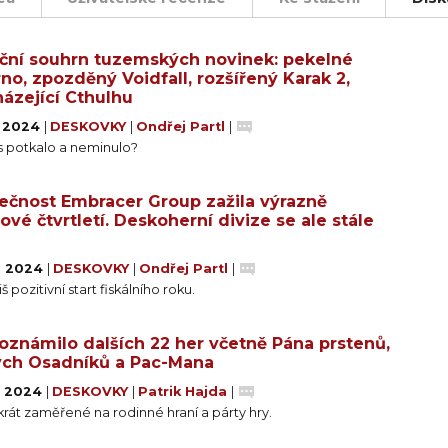
ostatná hra, která vychází z klasických mechanismů hry 
 ale i nové herní prvky včetně elektráren, žetonů energ
ční souhrn tuzemských novinek: pekelné
a příběhy ke známému základu.
rno, zpozděný Voidfall, rozšířený Karak 2,
házející Cthulhu
. 2024
|
DESKOVKY
|
Ondřej Partl
|
s potkalo a neminulo?
ečnost Embracer Group zažila výrazně
tové čtvrtletí. Deskoherní divize se ale stále
. 2024
|
DESKOVKY
|
Ondřej Partl
|
iš pozitivní start fiskálního roku.
 oznámilo dalších 22 her včetně Pána prstenů,
ch Osadníků a Pac-Mana
. 2024
|
DESKOVKY
|
Patrik Hajda
|
rát zaměřené na rodinné hraní a párty hry.