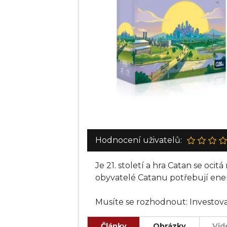
Hodnocení uživatelů:
Je 21. století a hra Catan se oci
obyvatelé Catanu potřebují energ
Musíte se rozhodnout: Investovat
pro ostrov katastrofální následk
Články
Obrázky
Vid