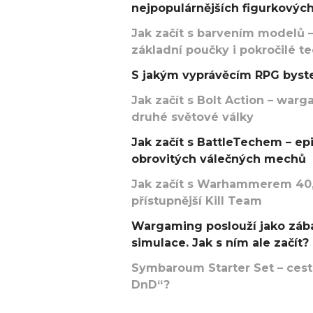
nejpopulárnějších figurkových
Jak začít s barvením modelů –
základní poučky i pokročilé t
S jakým vyprávěcím RPG byste
Jak začít s Bolt Action – w
druhé světové války
Jak začít s BattleTechem – ep
obrovitých válečných mechů
Jak začít s Warhammerem 40,
přístupnější Kill Team
Wargaming poslouží jako zába
simulace. Jak s ním ale začít?
Symbaroum Starter Set – cesta
DnD“?