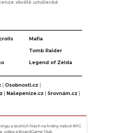
recenze skvělé umělecké
crolls
Mafia
Tomb Raider
mo
Legend of Zelda
z
|
Osobnosti.cz
|
cz
|
Našepeníze.cz
|
Srovnám.cz
|
ngu a stolních hrách na hrdiny neboli RPG
ta, videa a BoardGame Club.