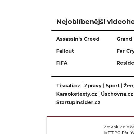
Nejoblíbenější videohe
Assassin's Creed
Grand 
Fallout
Far Cr
FIFA
Reside
Tiscali.cz
|
Zprávy
|
Sport
|
Žen
Karaoketexty.cz
|
Úschovna.cz
StartupInsider.cz
ZeStolu.cz je č
či TTRPG. Přin