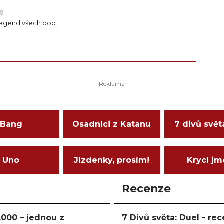
 legend všech dob.
Bang
Osadníci z Katanu
7 divů svět
Uno
Jízdenky, prosím!
Krycí j
Recenze
000 – jednou z
7 Divů světa: Duel - r