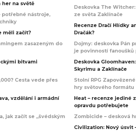
 her na světě
Deskovka The Witcher:
 potřebné nástroje,
ze světa Zaklínače
echniky
Recenze Dračí Hlídky an
 měli začít?
Dračák?
argamingem zasazeným do
Dojmy: deskovka Pán p
je povinností fanoušků
ickými bitvami
Deskovka Gloomhaven: 
Skyrimu a Zaklínače
000? Cesta vede přes
Stolní RPG Zapovězené
hry světového formátu
va, vzdělání i armádní
Heat – recenze jediné 
opravdu potřebujete
, jak začít se „švédským
Zombicide – desková hr
Civilization: Nový úsvi