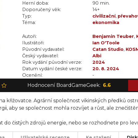
Herní doba:
90 min.
Doporučený věk:
14+
Typ:
civilizační
,
převaho
Téma:
ekonomika
Autoři:
Benjamin Teuber
,
Ilustrátoři:
Ian O'Toole
Původní vydavatel:
Catan Studio
,
KOS
Český vydavatel:
Albi
Rok vydání původní verze:
2024
Datum vydání české verze:
20. 8. 2024
Ocenění:
-
Hodnocení BoardGameGeek:
6.6
tá na křižovatce. Agrární společnost vikinských předků ost
ii, aby se společnost mohla rozvíjet a růst, ale znečišt
 do čistých zdrojů energie, nebo se rozhodnete pro levně
y?
ea
Uživatelské recenze
Ke stažení
Disk