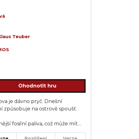
vá
Klaus Teuber
MOS
Ohodnotit hru
rova je dávno pryč. Dnešní
ění způsobuje na ostrově spoušť.
jší fosilní paliva, což může mít
uze
Rozšíření
Verze