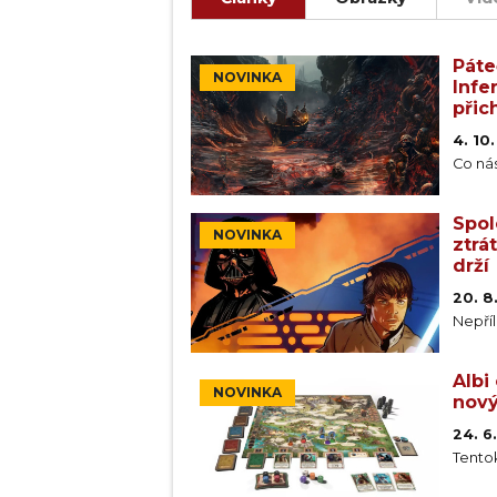
CATAN: New Energies je nová sam
obchodování a budování. Jsou tu
Páte
které přidávají nové strategie 
NOVINKA
Infe
přic
4. 10
Co ná
Spol
NOVINKA
ztrá
drží
20. 8
Nepříl
Albi
NOVINKA
nový
24. 6
Tentok