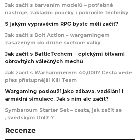
Jak začít s barvením modelů – potřebné
nástroje, základní poučky i pokročilé techniky
S jakým vyprávěcím RPG byste měli začít?
Jak začít s Bolt Action – wargamingem
zasazeným do druhé světové války
Jak začít s BattleTechem – epickými bitvami
obrovitých válečných mechů
Jak začít s Warhammerem 40,000? Cesta vede
přes přístupnější Kill Team
Wargaming poslouží jako zábava, vzdělání i
armádní simulace. Jak s ním ale začít?
Symbaroum Starter Set – cesta, jak začít se
„švédským DnD“?
Recenze