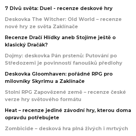
7 Divů světa: Duel - recenze deskové hry
Deskovka The Witcher: Old World – recenze
nové hry ze světa Zaklínače
Recenze Dračí Hlídky aneb Stojíme ještě o
klasický Dračák?
Dojmy: deskovka Pán prstenů: Putování po
Středozemi je povinností fanoušků předlohy
Deskovka Gloomhaven: pořádné RPG pro
milovníky Skyrimu a Zaklínače
Stolní RPG Zapovězené země – recenze české
verze hry světového formátu
Heat – recenze jediné závodní hry, kterou doma
opravdu potřebujete
Zombicide – desková hra plná živých i mrtvých