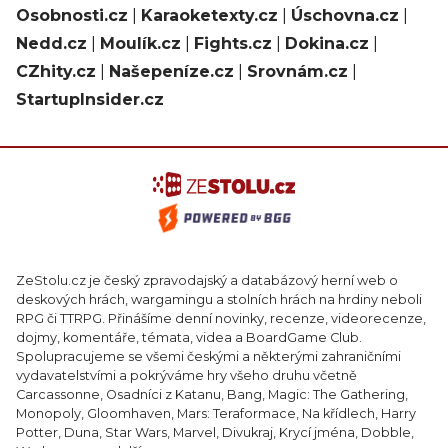
Osobnosti.cz
|
Karaoketexty.cz
|
Úschovna.cz
|
Nedd.cz
|
Moulík.cz
|
Fights.cz
|
Dokina.cz
|
CZhity.cz
|
Našepeníze.cz
|
Srovnám.cz
|
StartupInsider.cz
ZeStolu.cz je český zpravodajský a databázový herní web o
deskových hrách, wargamingu a stolních hrách na hrdiny neboli
RPG či TTRPG. Přinášíme denní novinky, recenze, videorecenze,
dojmy, komentáře, témata, videa a BoardGame Club.
Spolupracujeme se všemi českými a některými zahraničními
vydavatelstvími a pokrýváme hry všeho druhu včetně
Carcassonne, Osadníci z Katanu, Bang, Magic: The Gathering,
Monopoly, Gloomhaven, Mars: Teraformace, Na křídlech, Harry
Potter, Duna, Star Wars, Marvel, Divukraj, Krycí jména, Dobble,