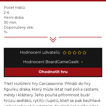
Počet hráčů:
2-6
Herní doba:
30 min.
Doporučený věk:
7+
Hodnocení uživatelů:
Hodnocení BoardGameGeek:
-
Ohodnotit hru
Třetí rozšíření hry Carcassonne. Přináší do hry
figurku draka, který může létat nad poli a cestami,
městy i kláštery. Jeho pouhá přítomnost budí
hrůzu sedláků, rytířů i lupičů, kteří se pak bezhlavě