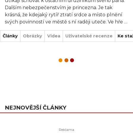
utíkají schovat k ostatním družiníkům svého pána.
Dalším nebezpečenstvím je princezna. Je tak
krásná, že kdejaký rytíř ztratí srdce a místo plnění
svých povinností ve městě s ní raději uteče. Ve hře je
ještě figurka víly, která dokáže ochránit před
Články
drakem a nové kartičky krajiny tunel, klášter ve
Obrázky
Videa
Uživatelské recenze
Ke sta
městě a další.
NEJNOVĚJŠÍ ČLÁNKY