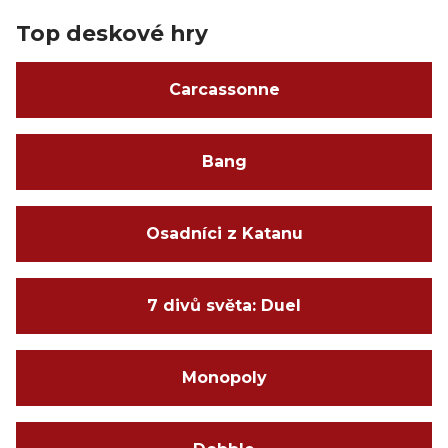
Top deskové hry
Carcassonne
Bang
Osadníci z Katanu
7 divů světa: Duel
Monopoly