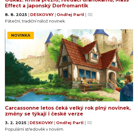
Effect a japonský Dorfromantik
8. 8. 2025
|
DESKOVKY
|
Ondřej Partl
|
Páteční, tradiční nálož novinek.
NOVINKA
Carcassonne letos čeká velký rok plný novinek,
změny se týkají i české verze
3. 2. 2025
|
DESKOVKY
|
Ondřej Partl
|
Populární středověk v novém.