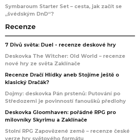
Symbaroum Starter Set – cesta, jak začít se
„švédským DnD“?
Recenze
7 Divů světa: Duel - recenze deskové hry
Deskovka The Witcher: Old World – recenze
nové hry ze světa Zaklínače
Recenze Dračí Hlídky aneb Stojíme ještě o
klasický Dračák?
Dojmy: deskovka Pán prstenů: Putování po
Středozemi je povinností fanoušků předlohy
Deskovka Gloomhaven: pořádné RPG pro
milovníky Skyrimu a Zaklínače
Stolní RPG Zapovězené země – recenze české
verze hry světového formátu