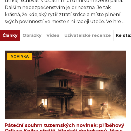
utíkají schovat k ostatním družiníkům svého pána.
Dalším nebezpečenstvím je princezna. Je tak
krásná, že kdejaký rytíř ztratí srdce a místo plnění
svých povinností ve městě s ní raději uteče. Ve hře je
ještě figurka víly, která dokáže ochránit před
Články
drakem a nové kartičky krajiny tunel, klášter ve
Obrázky
Videa
Uživatelské recenze
Ke sta
městě a další.
NOVINKA
Páteční souhrn tuzemských novinek: příběhový
Odkaz: Kniha přežití, Hledači drahokamů, Mass