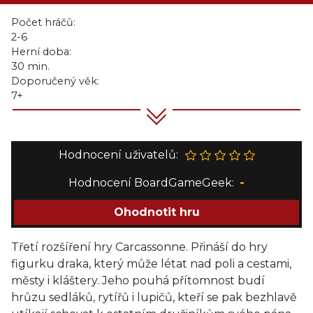
Počet hráčů:
2-6
Herní doba:
30 min.
Doporučený věk:
7+
Hodnocení uživatelů:
Hodnocení BoardGameGeek:
-
Ohodnotit hru
Třetí rozšíření hry Carcassonne. Přináší do hry
figurku draka, který může létat nad poli a cestami,
městy i kláštery. Jeho pouhá přítomnost budí
hrůzu sedláků, rytířů i lupičů, kteří se pak bezhlavě