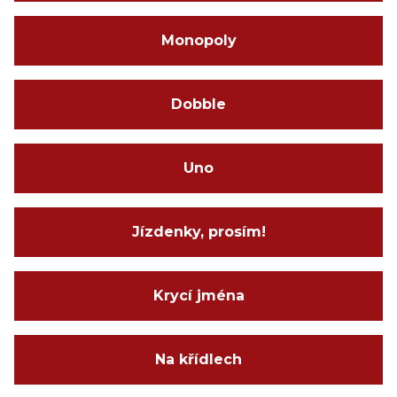
Monopoly
Dobble
Uno
Jízdenky, prosím!
Krycí jména
Na křídlech