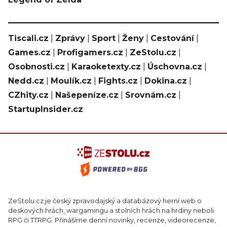
Tiscali.cz
|
Zprávy
|
Sport
|
Ženy
|
Cestování
|
Games.cz
|
Profigamers.cz
|
ZeStolu.cz
|
Osobnosti.cz
|
Karaoketexty.cz
|
Úschovna.cz
|
Nedd.cz
|
Moulík.cz
|
Fights.cz
|
Dokina.cz
|
CZhity.cz
|
Našepeníze.cz
|
Srovnám.cz
|
StartupInsider.cz
ZeStolu.cz je český zpravodajský a databázový herní web o
deskových hrách, wargamingu a stolních hrách na hrdiny neboli
RPG či TTRPG. Přinášíme denní novinky, recenze, videorecenze,