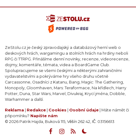
ZeStolu.cz je český zpravodajský a databázový herní web o
deskových hrách, wargamingu a stolních hrách na hrdiny neboli
RPG či TTRPG. Přinášíme denní novinky, recenze, videorecenze,
dojmy, komentáře, témata, videa a BoardGame Club.
Spolupracujeme se všemi českými a některými zahraničními
vydavatelstvími a pokrýváme hry všeho druhu včetně
Carcassonne, Osadníci z Katanu, Bang, Magic: The Gathering,
Monopoly, Gloomhaven, Mars: Teraformace, Na křídlech, Harry
Potter, Duna, Star Wars, Marvel, Divukraj, Krycí jména, Dobble,
Warhammer a další.
Reklama
|
Redakce
|
Cookies
|
Osobní údaje
| Máte námět či
připomínku?
Napište nám
© 2026 Patrik Hajda, Buková 115, Věšín 262 42, IČ: 03156613