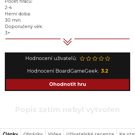
Počet hráčů:
2-4
Herní doba:
30 min.
Doporučený věk:
3+
Hodnocení uživatelů:
Hodnocení BoardGameGeek:
3.2
Ohodnotit hru
Popis zatím nebyl vytvořen
Články
Obrázky
Videa
Uživatelské recenze
Ke sta