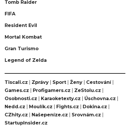
Tomb Raider
FIFA
Resident Evil
Mortal Kombat
Gran Turismo
Legend of Zelda
Tiscali.cz
|
Zprávy
|
Sport
|
Ženy
|
Cestování
|
Games.cz
|
Profigamers.cz
|
ZeStolu.cz
|
Osobnosti.cz
|
Karaoketexty.cz
|
Úschovna.cz
|
Nedd.cz
|
Moulík.cz
|
Fights.cz
|
Dokina.cz
|
CZhity.cz
|
Našepeníze.cz
|
Srovnám.cz
|
StartupInsider.cz