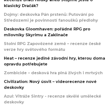
klasický Dračák?
Dojmy: deskovka Pán prstenů: Putování po
Středozemi je povinností fanoušků předlohy
Deskovka Gloomhaven: pořádné RPG pro
milovníky Skyrimu a Zaklínače
Stolní RPG Zapovězené země – recenze české
verze hry světového formátu
Heat – recenze jediné závodní hry, kterou doma
opravdu potřebujete
Zombicide – desková hra plná živých i mrtvých
Civilization: Nový úsvit – videorecenze nové
deskovky
Azul: Vitráže Sintry - recenze skvělé umělecké
deskovky