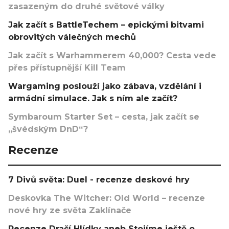
zasazeným do druhé světové války
Jak začít s BattleTechem – epickými bitvami
obrovitých válečných mechů
Jak začít s Warhammerem 40,000? Cesta vede
přes přístupnější Kill Team
Wargaming poslouží jako zábava, vzdělání i
armádní simulace. Jak s ním ale začít?
Symbaroum Starter Set – cesta, jak začít se
„švédským DnD“?
Recenze
7 Divů světa: Duel - recenze deskové hry
Deskovka The Witcher: Old World – recenze
nové hry ze světa Zaklínače
Recenze Dračí Hlídky aneb Stojíme ještě o