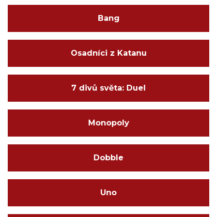
Bang
Osadníci z Katanu
7 divů světa: Duel
Monopoly
Dobble
Uno