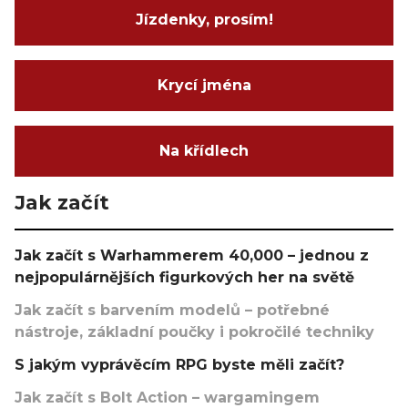
Jízdenky, prosím!
Krycí jména
Na křídlech
Jak začít
Jak začít s Warhammerem 40,000 – jednou z
nejpopulárnějších figurkových her na světě
Jak začít s barvením modelů – potřebné
nástroje, základní poučky i pokročilé techniky
S jakým vyprávěcím RPG byste měli začít?
Jak začít s Bolt Action – wargamingem