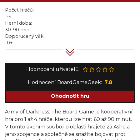
Počet hráčů:
1-4
Herní doba:
30-90 min.
Doporučený věk:
10+
Hodnocení uživatelů:
Hodnocení BoardGameGeek:
7.8
Ohodnotit hru
Army of Darkness: The Board Game je kooperativní
hra pro 1 až 4 hráče, kterou lze hrát 60 až 90 minut.
V tomto akčním souboji o oblasti hrajete za Ashe a
jeho spojence a společně se snažíte bojovat proti