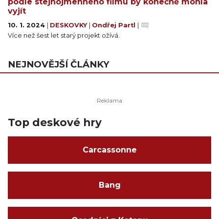
podle stejnojmenného filmu by konečně mohla
vyjít
10. 1. 2024
|
DESKOVKY
|
Ondřej Partl
|
Více než šest let starý projekt ožívá.
NEJNOVĚJŠÍ ČLÁNKY
Top deskové hry
Carcassonne
Bang