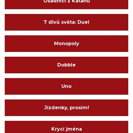
Osadníci z Katanu
7 divů světa: Duel
Monopoly
Dobble
Uno
Jízdenky, prosím!
Krycí jména