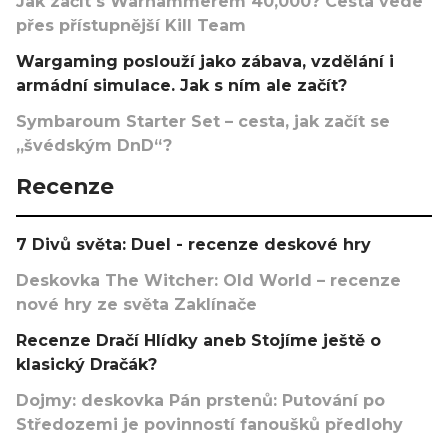
Jak začít s Warhammerem 40,000? Cesta vede
přes přístupnější Kill Team
Wargaming poslouží jako zábava, vzdělání i
armádní simulace. Jak s ním ale začít?
Symbaroum Starter Set – cesta, jak začít se
„švédským DnD“?
Recenze
7 Divů světa: Duel - recenze deskové hry
Deskovka The Witcher: Old World – recenze
nové hry ze světa Zaklínače
Recenze Dračí Hlídky aneb Stojíme ještě o
klasický Dračák?
Dojmy: deskovka Pán prstenů: Putování po
Středozemi je povinností fanoušků předlohy