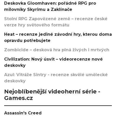
Deskovka Gloomhaven: pořádné RPG pro
milovníky Skyrimu a Zaklínače
Stolní RPG Zapovězené země – recenze české
verze hry světového formátu
Heat – recenze jediné závodní hry, kterou doma
opravdu potřebujete
Zombicide – desková hra plná živých i mrtvých
Civilization: Nový úsvit – videorecenze nové
deskovky
Azul: Vitráže Sintry - recenze skvělé umělecké
deskovky
Nejoblíbenější videoherní série -
Games.cz
Assassin's Creed