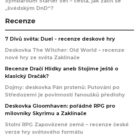
Symbaroum Starter Set – cesta, jak začít se
„švédským DnD“?
Recenze
7 Divů světa: Duel - recenze deskové hry
Deskovka The Witcher: Old World – recenze
nové hry ze světa Zaklínače
Recenze Dračí Hlídky aneb Stojíme ještě o
klasický Dračák?
Dojmy: deskovka Pán prstenů: Putování po
Středozemi je povinností fanoušků předlohy
Deskovka Gloomhaven: pořádné RPG pro
milovníky Skyrimu a Zaklínače
Stolní RPG Zapovězené země – recenze české
verze hry světového formátu