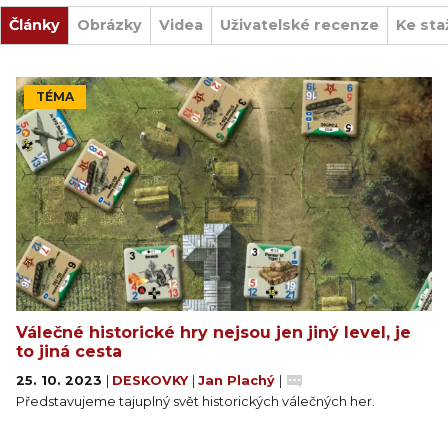
Články
Obrázky
Videa
Uživatelské recenze
Ke sta
TÉMA
Válečné historické hry nejsou jen jiný level, je
to jiná cesta
25. 10. 2023
|
DESKOVKY
|
Jan Plachý
|
Představujeme tajuplný svět historických válečných her.