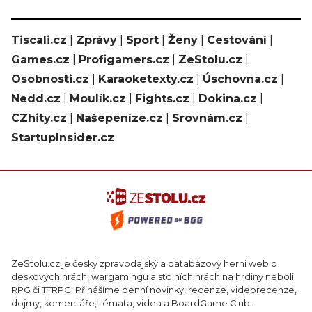
Tiscali.cz
|
Zprávy
|
Sport
|
Ženy
|
Cestování
|
Games.cz
|
Profigamers.cz
|
ZeStolu.cz
|
Osobnosti.cz
|
Karaoketexty.cz
|
Úschovna.cz
|
Nedd.cz
|
Moulík.cz
|
Fights.cz
|
Dokina.cz
|
CZhity.cz
|
Našepeníze.cz
|
Srovnám.cz
|
StartupInsider.cz
ZeStolu.cz je český zpravodajský a databázový herní web o
deskových hrách, wargamingu a stolních hrách na hrdiny neboli
RPG či TTRPG. Přinášíme denní novinky, recenze, videorecenze,
dojmy, komentáře, témata, videa a BoardGame Club.