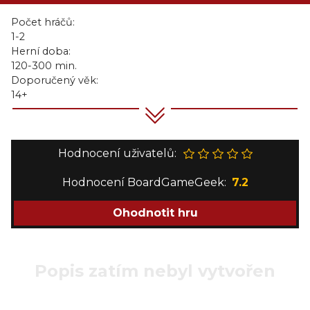
Počet hráčů:
1-2
Herní doba:
120-300 min.
Doporučený věk:
14+
Hodnocení uživatelů:
Hodnocení BoardGameGeek:
7.2
Ohodnotit hru
Popis zatím nebyl vytvořen