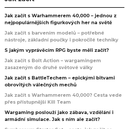
Jak začít s Warhammerem 40,000 – jednou z
nejpopulárnějších figurkových her na světě
Jak začít s barvením modelů – potřebné
nástroje, základní poučky i pokročilé techniky
S jakým vyprávěcím RPG byste měli začít?
Jak začít s Bolt Action – wargamingem
zasazeným do druhé světové války
Jak začít s BattleTechem – epickými bitvami
obrovitých válečných mechů
Jak začít s Warhammerem 40,000? Cesta vede
přes přístupnější Kill Team
Wargaming poslouží jako zábava, vzdělání i
armádní simulace. Jak s ním ale začít?