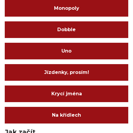
Monopoly
Dobble
Uno
Jízdenky, prosím!
Krycí jména
Na křídlech
Jak začít