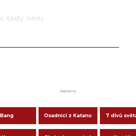
c tady není
Bang
Osadníci z Katanu
7 divů svět