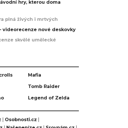
závodní hry, kterou doma
a plná živých i mrtvých
t – videorecenze nové deskovky
recenze skvělé umělecké
crolls
Mafia
Tomb Raider
mo
Legend of Zelda
z
|
Osobnosti.cz
|
cz
|
Našepeníze.cz
|
Srovnám.cz
|