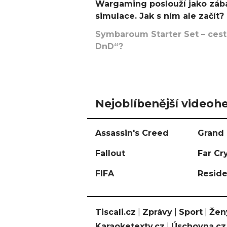
Wargaming poslouží jako zába
simulace. Jak s ním ale začít?
Symbaroum Starter Set – cesta
DnD“?
Nejoblíbenější videohe
Assassin's Creed
Grand 
Fallout
Far Cr
FIFA
Reside
Tiscali.cz
|
Zprávy
|
Sport
|
Žen
Karaoketexty.cz
|
Úschovna.cz