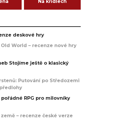
ména
Na křídlech
ecenze deskové hry
 Old World – recenze nové hry
eb Stojíme ještě o klasický
rstenů: Putování po Středozemi
 předlohy
pořádné RPG pro milovníky
 země – recenze české verze