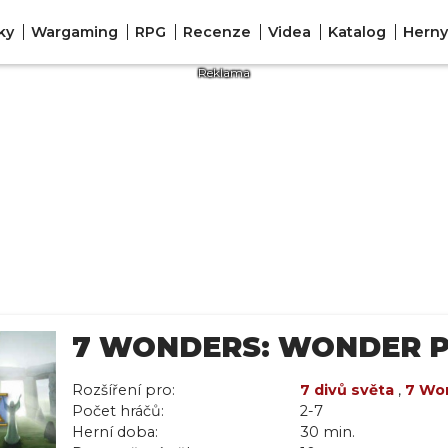
ky
Wargaming
RPG
Recenze
Videa
Katalog
Herny
7 WONDERS: WONDER 
Rozšíření pro:
7 divů světa
,
7 Won
Počet hráčů:
2-7
Herní doba:
30 min.