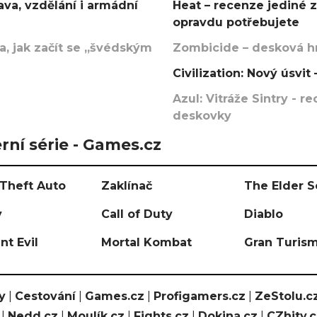
va, vzdělání i armádní
Heat – recenze jediné 
opravdu potřebujete
, jak začít se „švédským
Zombicide – desková hr
Civilization: Nový úsvi
Azul: Vitráže Sintry - 
deskovky
rní série - Games.cz
Theft Auto
Zaklínač
The Elder S
y
Call of Duty
Diablo
nt Evil
Mortal Kombat
Gran Turis
y
|
Cestování
|
Games.cz
|
Profigamers.cz
|
ZeStolu.c
|
Nedd.cz
|
Moulík.cz
|
Fights.cz
|
Dokina.cz
|
CZhity.