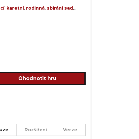
cí
,
karetní
,
rodinná
,
sbírání sad
,
Ohodnotit hru
uze
Rozšíření
Verze