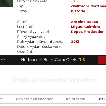
Doporučený věk:
10+
Typ:
civilizační
,
draftova
Téma:
strategická
historie
Autoři:
Antoine Bauza
Ilustrátoři:
Miguel Coimbra
Původní vydavatel:
Repos Production
Český vydavatel:
-
Rok vydání původní verze:
2013
Datum vydání české verze:
-
Ocenění:
-
Hodnocení BoardGameGeek:
7.6
Popis zatím nebyl vytvořen
ea
Uživatelské recenze
Ke stažení
Disk