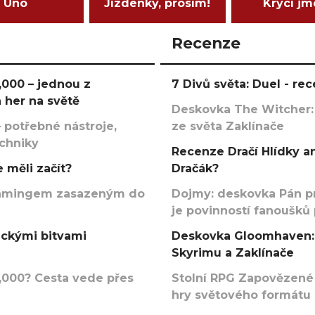
Uno
Jízdenky, prosím!
Krycí j
Recenze
000 – jednou z
7 Divů světa: Duel - r
 her na světě
Deskovka The Witcher:
 potřebné nástroje,
ze světa Zaklínače
echniky
Recenze Dračí Hlídky an
 měli začít?
Dračák?
argamingem zasazeným do
Dojmy: deskovka Pán p
je povinností fanoušků
ickými bitvami
Deskovka Gloomhaven: 
Skyrimu a Zaklínače
000? Cesta vede přes
Stolní RPG Zapovězené
hry světového formátu