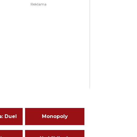
a: Duel
Monopoly