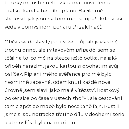
figurky monster nebo zkoumat povedenou
grafiku karet a herního plánu. Bavilo mě
sledovat, jak jsou na tom moji soupeři, kdo si jak
vede v pomyslném poháru tří zaklínačů.
Občas se dostavily pocity, že můj tah je vlastně
trochu grind, ale i v takovém případě jsem se
těšil na to, co mě na stezce ještě potká, na jaký
příběh narazím, jakou kartou si obohatím svůj
balíček. Piplání mého svěřence pro mě bylo
nesmírně zábavné, odemknutí každé nové
úrovně jsem slavil jako malé vítězství. Kostkový
poker sice po čase v ústech zhořkl, ale cestování
tam a zpět po mapě bylo nečekaně fajn. Pustili
jsme si soundtrack z třetího dílu videoherní série
a atmosféra byla na maximu.