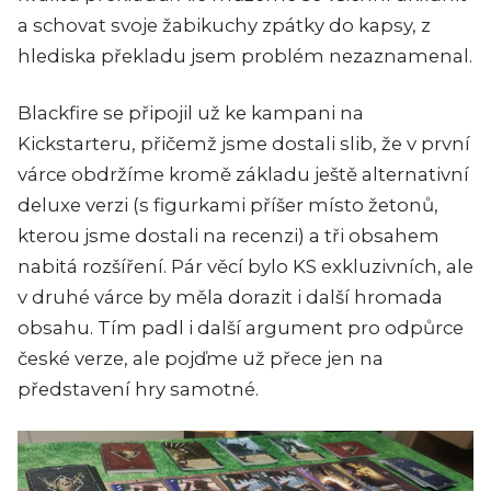
a schovat svoje žabikuchy zpátky do kapsy, z
hlediska překladu jsem problém nezaznamenal.
Blackfire se připojil už ke kampani na
Kickstarteru, přičemž jsme dostali slib, že v první
várce obdržíme kromě základu ještě alternativní
deluxe verzi (s figurkami příšer místo žetonů,
kterou jsme dostali na recenzi) a tři obsahem
nabitá rozšíření. Pár věcí bylo KS exkluzivních, ale
v druhé várce by měla dorazit i další hromada
obsahu. Tím padl i další argument pro odpůrce
české verze, ale pojďme už přece jen na
představení hry samotné.