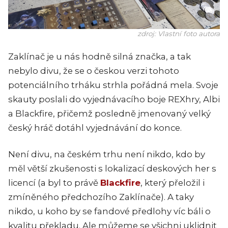
zdroj: Vlastní foto autora
Zaklínač je u nás hodně silná značka, a tak
nebylo divu, že se o českou verzi tohoto
potenciálního trháku strhla pořádná mela. Svoje
skauty poslali do vyjednávacího boje REXhry, Albi
a Blackfire, přičemž posledně jmenovaný velký
český hráč dotáhl vyjednávání do konce.
Není divu, na českém trhu není nikdo, kdo by
měl větší zkušenosti s lokalizací deskových her s
licencí (a byl to právě
Blackfire
, který přeložil i
zmíněného předchozího Zaklínače). A taky
nikdo, u koho by se fandové předlohy víc báli o
kvalitu překladu. Ale můžeme se všichni uklidnit