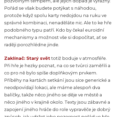
pozvolným tempem, ale jejich dopad je výrazný.
Pořád se však budete potýkat s náhodou,
protože když spolu karty nedojdou na ruku ve
správné kombinaci, nenaděláte nic. Ale to ke hře
podobného typu patří. Kdo by čekal euroidní
mechanismy a možnost vše si dopočítat, ať se
raději porozhlédne jinde.
Zaklínač: Starý svět
totiž boduje v atmosféře.
Při hře je hezky poznat, na co se tvůrci zaměřili a
co pro ně bylo spíše doplňkovým prvkem.
Příběhy na kartách setkání jsou sice generické a
neodpovídají lokaci, ale máme alespoň dva
balíčky, takže něco jiného se děje ve městě a
něco jiného v krajině okolo. Texty jsou zábavné a
zapojení jiného hráče do role vypravěče je dobrý
způsob, jak udržet jeho pozornost pořád ve hře.