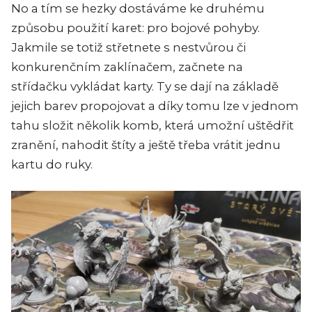
No a tím se hezky dostáváme ke druhému
způsobu použití karet: pro bojové pohyby.
Jakmile se totiž střetnete s nestvůrou či
konkurenčním zaklínačem, začnete na
střídačku vykládat karty. Ty se dají na základě
jejich barev propojovat a díky tomu lze v jednom
tahu složit několik komb, která umožní uštědřit
zranění, nahodit štíty a ještě třeba vrátit jednu
kartu do ruky.