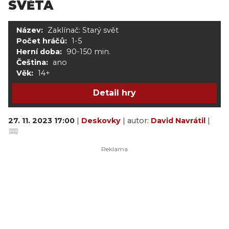
SVĚTA
Název:
Zaklínač: Starý svět
Počet hráčů:
1-5
Herní doba:
90-150 min.
Čeština:
ano
Věk:
14+
Detail hry
27. 11. 2023 17:00
|
Deskovky
| autor:
David Navrátil
|