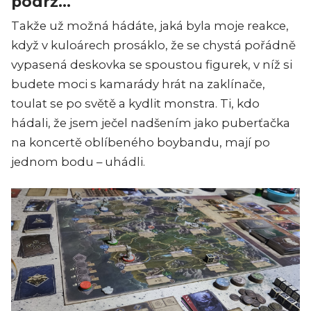
podrž...
Takže už možná hádáte, jaká byla moje reakce,
když v kuloárech prosáklo, že se chystá pořádně
vypasená deskovka se spoustou figurek, v níž si
budete moci s kamarády hrát na zaklínače,
toulat se po světě a kydlit monstra. Ti, kdo
hádali, že jsem ječel nadšením jako puberťačka
na koncertě oblíbeného boybandu, mají po
jednom bodu – uhádli.