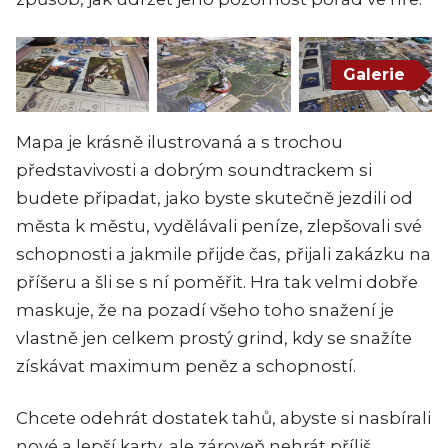
Galerie
Mapa je krásně ilustrovaná a s trochou
představivosti a dobrým soundtrackem si
budete připadat, jako byste skutečně jezdili od
města k městu, vydělávali peníze, zlepšovali své
schopnosti a jakmile přijde čas, přijali zakázku na
příšeru a šli se s ní poměřit. Hra tak velmi dobře
maskuje, že na pozadí všeho toho snažení je
vlastně jen celkem prostý grind, kdy se snažíte
získávat maximum peněz a schopností.
Chcete odehrát dostatek tahů, abyste si nasbírali
nové a lepší karty, ale zároveň nehrát příliš