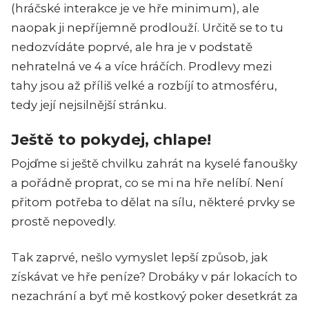
(hráčské interakce je ve hře minimum), ale
naopak ji nepříjemně prodlouží. Určitě se to tu
nedozvídáte poprvé, ale hra je v podstatě
nehratelná ve 4 a více hráčích. Prodlevy mezi
tahy jsou až příliš velké a rozbíjí to atmosféru,
tedy její nejsilnější stránku.
Ještě to pokydej, chlape!
Pojďme si ještě chvilku zahrát na kyselé fanoušky
a pořádně proprat, co se mi na hře nelíbí. Není
přitom potřeba to dělat na sílu, některé prvky se
prostě nepovedly.
Tak zaprvé, nešlo vymyslet lepší způsob, jak
získávat ve hře peníze? Drobáky v pár lokacích to
nezachrání a byť mě kostkový poker desetkrát za