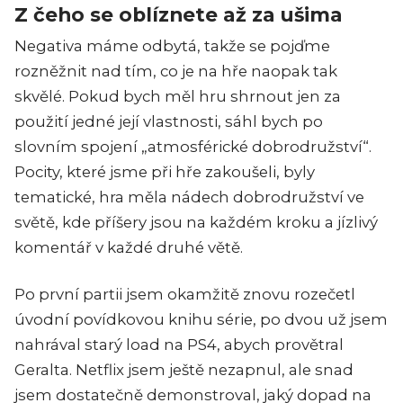
Z čeho se oblíznete až za ušima
Negativa máme odbytá, takže se pojďme
rozněžnit nad tím, co je na hře naopak tak
skvělé. Pokud bych měl hru shrnout jen za
použití jedné její vlastnosti, sáhl bych po
slovním spojení „atmosférické dobrodružství“.
Pocity, které jsme při hře zakoušeli, byly
tematické, hra měla nádech dobrodružství ve
světě, kde příšery jsou na každém kroku a jízlivý
komentář v každé druhé větě.
Po první partii jsem okamžitě znovu rozečetl
úvodní povídkovou knihu série, po dvou už jsem
nahrával starý load na PS4, abych provětral
Geralta. Netflix jsem ještě nezapnul, ale snad
jsem dostatečně demonstroval, jaký dopad na