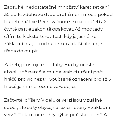
Zadruhé, nedostatečné množství karet setkání.
30 od každého ze dvou druhů není moc a pokud
budete hrát ve třech, začnou se cca od třetí až
čtvrté partie zákonitě opakovat. Až moc tady
cítím tu kickstarterovitost, kdy je jasné, že
základní hra je trochu demo a další obsah je
třeba dokoupit.
Zatřetí, prostoje mezi tahy. Hra by prostě
absolutně neměla mít na krabici určení počtu
hráčů pro víc než tři. Současné označení pro až 5
hráčů je mírně řečeno zavádějící.
Začtvrté, příšery. V deluxe verzi jsou vizuálně
super, ale co ty obyčejné ležící žetony v základní
verzi? To tam nemohly být aspoň standees? A