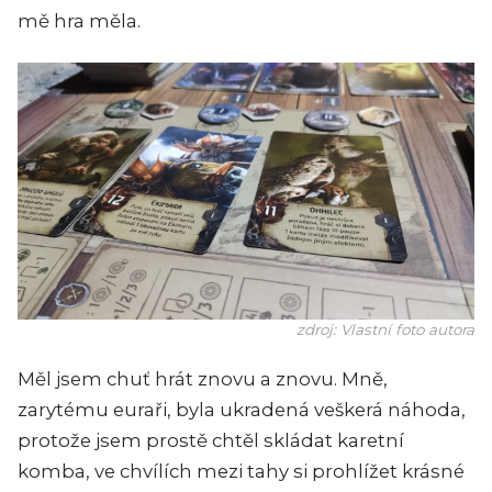
mě hra měla.
zdroj: Vlastní foto autora
Měl jsem chuť hrát znovu a znovu. Mně,
zarytému euraři, byla ukradená veškerá náhoda,
protože jsem prostě chtěl skládat karetní
komba, ve chvílích mezi tahy si prohlížet krásné