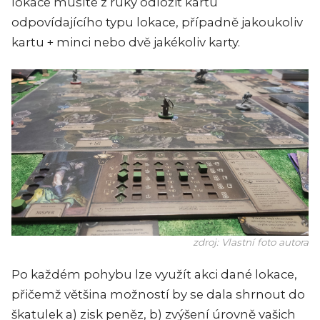
lokace musíte z ruky odložit kartu
odpovídajícího typu lokace, případně jakoukoliv
kartu + minci nebo dvě jakékoliv karty.
zdroj: Vlastní foto autora
Po každém pohybu lze využít akci dané lokace,
přičemž většina možností by se dala shrnout do
škatulek a) zisk peněz, b) zvýšení úrovně vašich