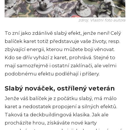
zdroj: Vlastní foto autora
To zní jako zdánlivě slabý efekt, jenže není! Celý
balíček karet totiž představuje vaše životy, resp.
zbývající energii, kterou můžete boji věnovat.
Kdo se dřív vyhází z karet, prohrává. Stejné to
mají samozřejmě i ostatní zaklínači, ale velmi
podobnému efektu podléhají i příšery.
Slabý nováček, ostřílený veterán
Jenže váš balíček je z počátku slabý, má málo
karet a nedostatek propojení a silných efektů.
Taková ta deckbuildingová klasika. Jak ale
procházíte hrou, získáváte nové karty