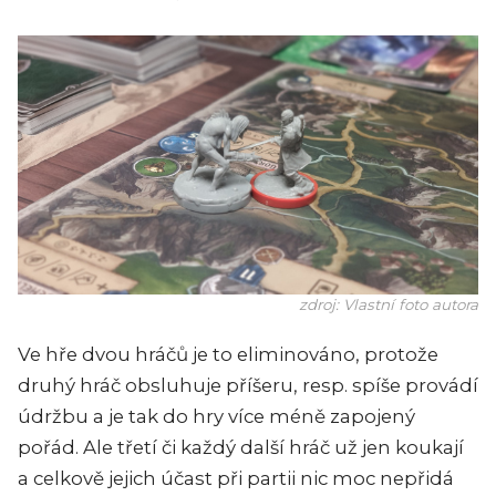
zdroj: Vlastní foto autora
Ve hře dvou hráčů je to eliminováno, protože
druhý hráč obsluhuje příšeru, resp. spíše provádí
údržbu a je tak do hry více méně zapojený
pořád. Ale třetí či každý další hráč už jen koukají
a celkově jejich účast při partii nic moc nepřidá