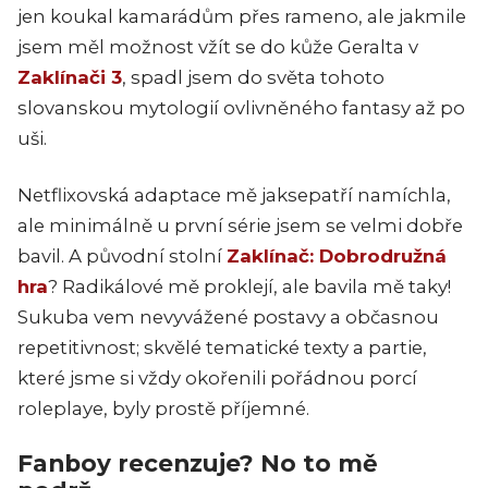
jen koukal kamarádům přes rameno, ale jakmile
jsem měl možnost vžít se do kůže Geralta v
Zaklínači 3
, spadl jsem do světa tohoto
slovanskou mytologií ovlivněného fantasy až po
uši.
Netflixovská adaptace mě jaksepatří namíchla,
ale minimálně u první série jsem se velmi dobře
bavil. A původní stolní
Zaklínač: Dobrodružná
hra
? Radikálové mě proklejí, ale bavila mě taky!
Sukuba vem nevyvážené postavy a občasnou
repetitivnost; skvělé tematické texty a partie,
které jsme si vždy okořenili pořádnou porcí
roleplaye, byly prostě příjemné.
Fanboy recenzuje? No to mě