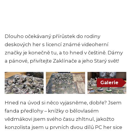
Dlouho očekávaný přírůstek do rodiny
deskových her s licencí známé videoherní
značky je konečně tu, a to hned v češtině. Dámy
a pánové, přivítejte Zaklínače a jeho Starý svět!
Galerie
Hned na úvod si něco vyjasněme, dobře? Jsem
fanda předlohy – knížky o bělovlasém
vědmákovi jsem svého času zhltnul, jakožto
konzolista jsem u prvních dvou dílů PC her sice