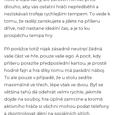
dlouho, aby vás ostatní hráči nepředběhli a
nezískávali trofeje rychlejším tempem. To vede k
tomu, že raději zariskujete a jdete na příšeru
dříve, než nastane ideální čas, a je to ku
prospěchu tempa hry.
Při porážce totiž nijak zásadně neutrpí žádná
vaše část ve hře, pouze vaše ego. A pocit, kdy
příšeru porazíte předposlední kartou, je prostě
hodně fajn a hra díky tomu má parádní náboj.
To ale pouze v případě, že u stolu sedíte
maximálně ve třech, lépe však ve dvou. Byť se
většina tahů dá odehrát velmi rychle, jakmile
dojde na souboj, hra úplně zamrzne a kromě
aktivního hráče si všichni mohou podat telefony
a zkontrolovat dění na sociálních sítích.