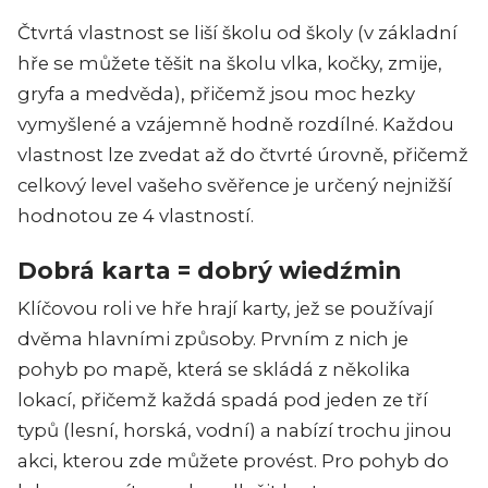
Čtvrtá vlastnost se liší školu od školy (v základní
hře se můžete těšit na školu vlka, kočky, zmije,
gryfa a medvěda), přičemž jsou moc hezky
vymyšlené a vzájemně hodně rozdílné. Každou
vlastnost lze zvedat až do čtvrté úrovně, přičemž
celkový level vašeho svěřence je určený nejnižší
hodnotou ze 4 vlastností.
Dobrá karta = dobrý wiedźmin
Klíčovou roli ve hře hrají karty, jež se používají
dvěma hlavními způsoby. Prvním z nich je
pohyb po mapě, která se skládá z několika
lokací, přičemž každá spadá pod jeden ze tří
typů (lesní, horská, vodní) a nabízí trochu jinou
akci, kterou zde můžete provést. Pro pohyb do