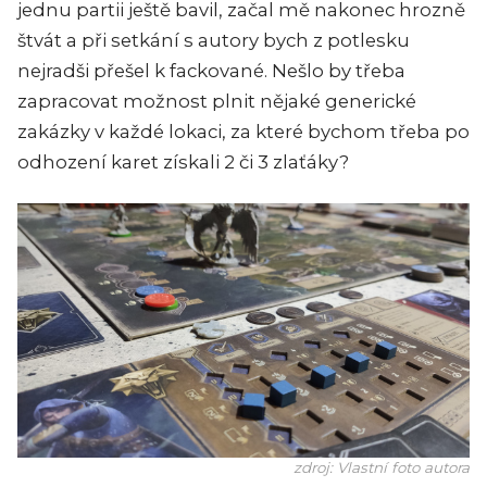
jednu partii ještě bavil, začal mě nakonec hrozně
štvát a při setkání s autory bych z potlesku
nejradši přešel k fackované. Nešlo by třeba
zapracovat možnost plnit nějaké generické
zakázky v každé lokaci, za které bychom třeba po
odhození karet získali 2 či 3 zlaťáky?
zdroj: Vlastní foto autora