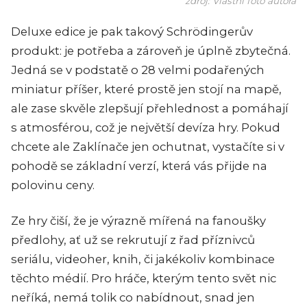
zdroj: Vlastní foto autora
Deluxe edice je pak takový Schrödingerův
produkt: je potřeba a zároveň je úplně zbytečná.
Jedná se v podstatě o 28 velmi podařených
miniatur příšer, které prostě jen stojí na mapě,
ale zase skvěle zlepšují přehlednost a pomáhají
s atmosférou, což je největší devíza hry. Pokud
chcete ale Zaklínače jen ochutnat, vystačíte si v
pohodě se základní verzí, která vás přijde na
polovinu ceny.
Ze hry čiší, že je výrazně mířená na fanoušky
předlohy, ať už se rekrutují z řad příznivců
seriálu, videoher, knih, či jakékoliv kombinace
těchto médií. Pro hráče, kterým tento svět nic
neříká, nemá tolik co nabídnout, snad jen