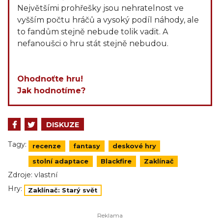
Největšími prohřešky jsou nehratelnost ve
vyšším počtu hráčů a vysoký podíl náhody, ale
to fandům stejně nebude tolik vadit. A
nefanoušci o hru stát stejně nebudou.
Ohodnoťte hru!
Jak hodnotíme?
DISKUZE
Tagy:
recenze
fantasy
deskové hry
stolní adaptace
Blackfire
Zaklínač
Zdroje:
vlastní
Hry:
Zaklínač: Starý svět