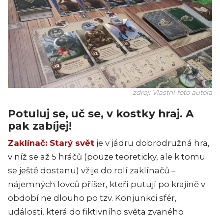
zdroj: Vlastní foto autora
Potuluj se, uč se, v kostky hraj. A
pak zabíjej!
Zaklínač: Starý svět
je v jádru dobrodružná hra,
v níž se až 5 hráčů (pouze teoreticky, ale k tomu
se ještě dostanu) vžije do rolí zaklínačů –
nájemných lovců příšer, kteří putují po krajině v
období ne dlouho po tzv. Konjunkci sfér,
události, která do fiktivního světa zvaného