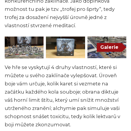
konkurenčního zaklínače. Jako doplňková
možnost tu pak je tzv. „trofej pro šprty“, tedy
trofej za dosažení nejvyšší úrovně jedné z
vlastností stvrzené meditací.
Galerie
Ve hře se vyskytují 4 druhy vlastností, které si
můžete u svého zaklínače vylepšovat. Úroveň
boje vám určuje, kolik karet si vezmete na
začátku každého kola souboje; obrana diktuje
váš horní limit štítu, který umí snížit množství
utrženého zranění; alchymie pak simuluje vaši
schopnost snášet toxicitu, tedy kolik lektvarů v
boji můžete zkonzumovat.