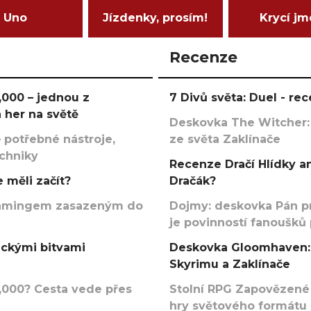
Uno
Jízdenky, prosím!
Krycí j
Recenze
000 – jednou z
7 Divů světa: Duel - r
 her na světě
Deskovka The Witcher:
 potřebné nástroje,
ze světa Zaklínače
echniky
Recenze Dračí Hlídky an
 měli začít?
Dračák?
argamingem zasazeným do
Dojmy: deskovka Pán p
je povinností fanoušků
ickými bitvami
Deskovka Gloomhaven: 
Skyrimu a Zaklínače
000? Cesta vede přes
Stolní RPG Zapovězené
hry světového formátu