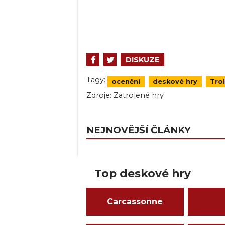
DISKUZE
Tagy:
ocenění
deskové hry
Trol
Zdroje:
Zatrolené hry
NEJNOVĚJŠÍ ČLÁNKY
Top deskové hry
Carcassonne