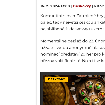
16. 2. 2024 13:00
|
Deskovky
| autor:
Komunitní server Zatrolené hry j
palec, tedy největší českou anket
nejoblíbenější deskovky tuzems
Momentálně běží až do 23. úno
uživatel webu anonymně hlasovat
nominací představí 20 her pro ka
března volit finalisté. No a ti se 
DESKOVKY