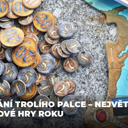
NÍ TROLÍHO PALCE – NEJVĚT
KOVÉ HRY ROKU