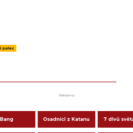
í palec
Bang
Osadníci z Katanu
7 divů svět