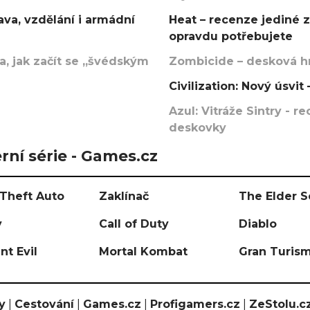
va, vzdělání i armádní
Heat – recenze jediné 
opravdu potřebujete
, jak začít se „švédským
Zombicide – desková hr
Civilization: Nový úsvi
Azul: Vitráže Sintry - 
deskovky
rní série - Games.cz
Theft Auto
Zaklínač
The Elder S
y
Call of Duty
Diablo
nt Evil
Mortal Kombat
Gran Turis
y
|
Cestování
|
Games.cz
|
Profigamers.cz
|
ZeStolu.c