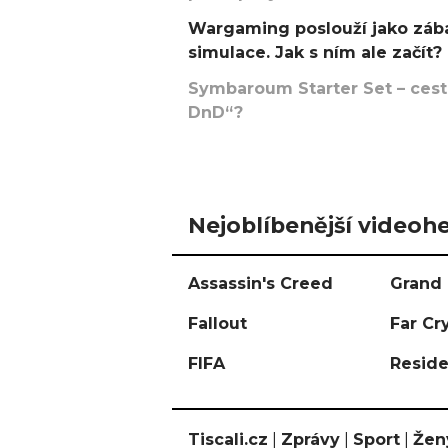
Wargaming poslouží jako zába
simulace. Jak s ním ale začít?
Symbaroum Starter Set – cesta
DnD“?
Nejoblíbenější videohe
Assassin's Creed
Grand 
Fallout
Far Cr
FIFA
Reside
Tiscali.cz
|
Zprávy
|
Sport
|
Žen