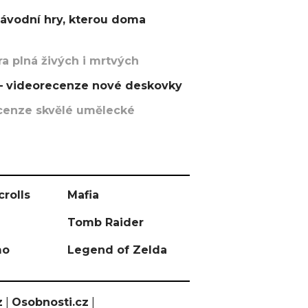
závodní hry, kterou doma
a plná živých i mrtvých
t – videorecenze nové deskovky
recenze skvělé umělecké
crolls
Mafia
Tomb Raider
mo
Legend of Zelda
z
|
Osobnosti.cz
|