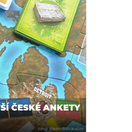
ŠÍ ČESKÉ ANKETY
zdroj: Vlastní foto autora