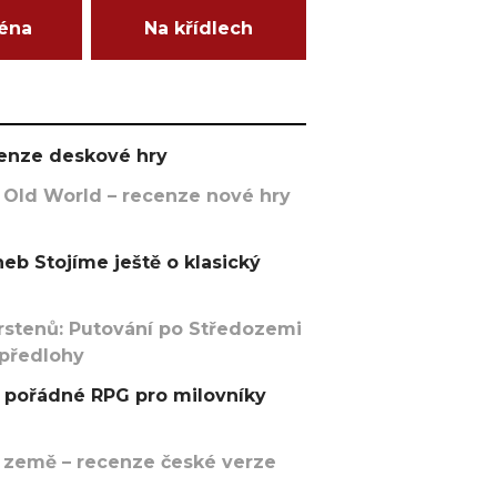
ména
Na křídlech
ecenze deskové hry
 Old World – recenze nové hry
eb Stojíme ještě o klasický
rstenů: Putování po Středozemi
 předlohy
pořádné RPG pro milovníky
 země – recenze české verze