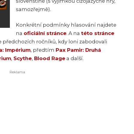
slovenštině (s výjimkou cizojazyčné hry,
samozřejmě).
Konkrétní podmínky hlasování najdete
na
oficiální stránce
. A na
této stránce
e předchozích ročníků, kdy loni zabodovali
a: Impérium
, předtím
Pax Pamir: Druhá
rium
,
Scythe
,
Blood Rage
a další.