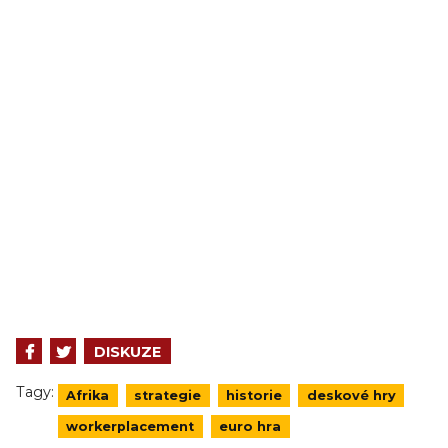
DISKUZE
Tagy:
Afrika
strategie
historie
deskové hry
workerplacement
euro hra