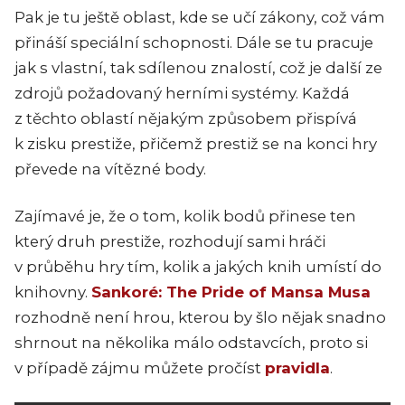
Pak je tu ještě oblast, kde se učí zákony, což vám
přináší speciální schopnosti. Dále se tu pracuje
jak s vlastní, tak sdílenou znalostí, což je další ze
zdrojů požadovaný herními systémy. Každá
z těchto oblastí nějakým způsobem přispívá
k zisku prestiže, přičemž prestiž se na konci hry
převede na vítězné body.
Zajímavé je, že o tom, kolik bodů přinese ten
který druh prestiže, rozhodují sami hráči
v průběhu hry tím, kolik a jakých knih umístí do
knihovny.
Sankoré: The Pride of Mansa Musa
rozhodně není hrou, kterou by šlo nějak snadno
shrnout na několika málo odstavcích, proto si
v případě zájmu můžete pročíst
pravidla
.