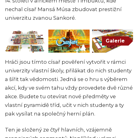
14. století v africkém městě Timbuktu, kde
nechal císař Mansá Músa zbudovat prestižní
univerzitu zvanou Sankoré.
Galerie
Hráči jsou tímto císař pověření vytvořit v rámci
univerzity vlastní školy, přilákat do nich studenty
a šířit tak vědomosti. Jedná se o hru s výběrem
akcí, kdy ve svém tahu vždy provedete dvě různé
akce. Budete tu otevírat nové předměty ve
vlastní pyramidě tříd, učit v nich studenty a ty
pak vysílat na společný herní plán.
Ten je složený ze čtyř hlavních, vzájemně