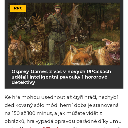
RPG
Osprey Games z vás v nových RPGčkách
udělají inteligentní pavouky i hororové
detektivy
Ke hře mohou usednout až čtyři hráči, nechybí
dedikovaný sólo mód, herní doba je stanovená
na 150 až 180 minut, a jak můžete vidět z
obrázků, hra vypadá opravdu parádně díky umu