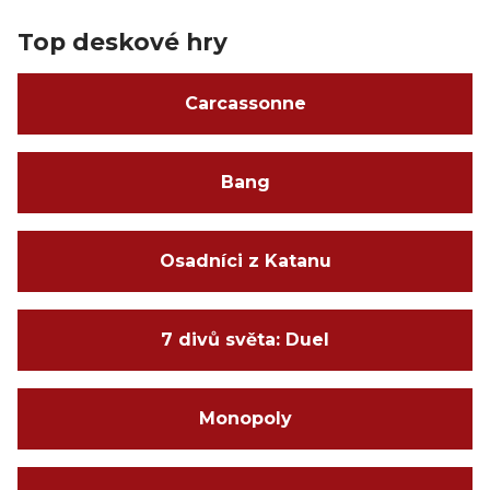
Top deskové hry
Carcassonne
Bang
Osadníci z Katanu
7 divů světa: Duel
Monopoly