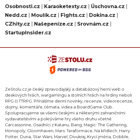
Osobnosti.cz
|
Karaoketexty.cz
|
Úschovna.cz
|
Nedd.cz
|
Moulík.cz
|
Fights.cz
|
Dokina.cz
|
CZhity.cz
|
Našepeníze.cz
|
Srovnám.cz
|
StartupInsider.cz
ZeStolu.cz je český zpravodajský a databázový herní web o
deskových hrách, wargamingu a stolních hrách na hrdiny neboli
RPG či TTRPG. Přinášíme denní novinky, recenze, videorecenze,
dojmy, komentáře, témata, videa a BoardGame Club.
Spolupracujeme se všemi českými a některými zahraničními
vydavatelstvími a pokrýváme hry všeho druhu včetně
Carcassonne, Osadníci z Katanu, Bang, Magic: The Gathering,
Monopoly, Gloomhaven, Mars: Teraformace, Na křídlech, Harry
Potter, Duna, Star Wars, Marvel, Divukraj, Krycí jména, Dobble,