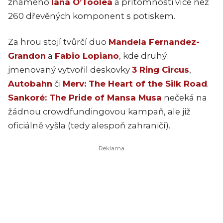
známého
Iana O’Toolea
a přítomnosti více než
260 dřevěných komponent s potiskem.
Za hrou stojí tvůrčí duo
Mandela Fernandez-
Grandon
a
Fabio Lopiano
, kde druhý
jmenovaný vytvořil deskovky
3 Ring Circus
,
Autobahn
či
Merv: The Heart of the Silk Road
.
Sankoré: The Pride of Mansa Musa
nečeká na
žádnou crowdfundingovou kampaň, ale již
oficiálně vyšla (tedy alespoň zahraničí).