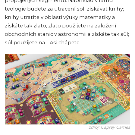
propojených segmentů. Například v rámci
teologie budete za utracení soli získávat knihy;
knihy utratíte v oblasti výuky matematiky a
získáte tak zlato; zlato použijete na založení
obchodních stanic v astronomii a získáte tak sůl;
sůl použijete na… Asi chápete.
zdroj: Osprey Games