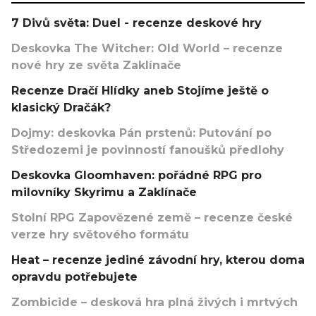
7 Divů světa: Duel - recenze deskové hry
Deskovka The Witcher: Old World – recenze
nové hry ze světa Zaklínače
Recenze Dračí Hlídky aneb Stojíme ještě o
klasický Dračák?
Dojmy: deskovka Pán prstenů: Putování po
Středozemi je povinností fanoušků předlohy
Deskovka Gloomhaven: pořádné RPG pro
milovníky Skyrimu a Zaklínače
Stolní RPG Zapovězené země – recenze české
verze hry světového formátu
Heat – recenze jediné závodní hry, kterou doma
opravdu potřebujete
Zombicide – desková hra plná živých i mrtvých