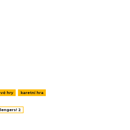
vé hry
karetní hra
lengers! 2