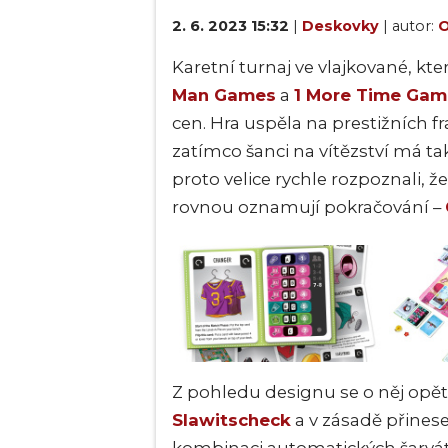
2. 6. 2023 15:32
|
Deskovky
| autor:
O
Karetní turnaj ve vlajkované, kte
Man Games
a
1 More Time Gam
cen. Hra uspěla na prestižních 
zatímco šanci na vítězství má 
proto velice rychle rozpoznali, ž
rovnou oznamují pokračování –
Z pohledu designu se o něj opět
Slawitscheck
a v zásadě přinese