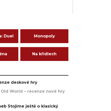
a: Duel
Monopoly
ména
Na křídlech
ecenze deskové hry
 Old World – recenze nové hry
eb Stojíme ještě o klasický