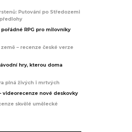
rstenů: Putování po Středozemi
 předlohy
pořádné RPG pro milovníky
 země – recenze české verze
závodní hry, kterou doma
a plná živých i mrtvých
t – videorecenze nové deskovky
recenze skvělé umělecké