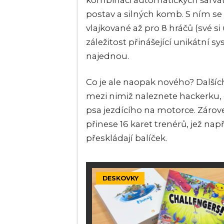
kombinaci automatických šarváte
postav a silných komb. S ním se
vlajkované až pro 8 hráčů (své si u
záležitost přinášející unikátní
najednou.
Co je ale naopak nového? Dalšíc
mezi nimiž naleznete hackerku, o
psa jezdícího na motorce. Zárov
přinese 16 karet trenérů, jež napří
přeskládají balíček.
DESKOVKY