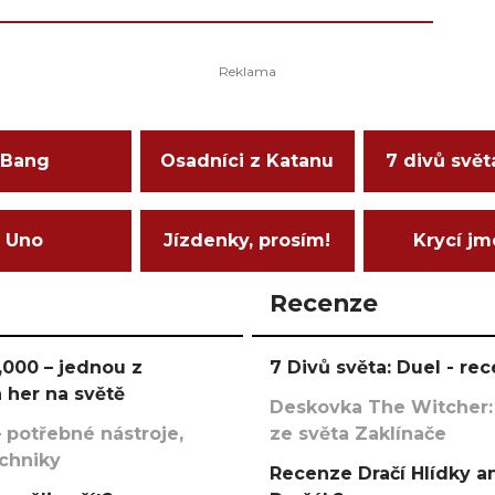
Bang
Osadníci z Katanu
7 divů svět
Uno
Jízdenky, prosím!
Krycí j
Recenze
000 – jednou z
7 Divů světa: Duel - r
 her na světě
Deskovka The Witcher:
 potřebné nástroje,
ze světa Zaklínače
echniky
Recenze Dračí Hlídky an