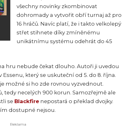
všechny novinky zkombinovat
dohromady a vytvořit obří turnaj až pro
16 hráčů. Navíc platí, že i takto velkolepý
střet stihnete díky zmíněnému
unikátnímu systému odehrát do 45
 na hru nebude čekat dlouho. Autoři ji uvedou
Essenu, který se uskuteční od 5. do 8. října.
 je možné si ho zde rovnou vyzvednout.
ů, tedy necelých 900 korun. Samozřejmě ale
tli se
Blackfire
nepostará o překlad dvojky.
atím dostupné nejsou.