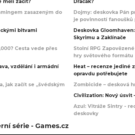
 měli začít?
Dračák?
argamingem zasazeným do
Dojmy: deskovka Pán p
je povinností fanoušků
ickými bitvami
Deskovka Gloomhaven: 
Skyrimu a Zaklínače
000? Cesta vede přes
Stolní RPG Zapovězené
hry světového formátu
va, vzdělání i armádní
Heat – recenze jediné 
opravdu potřebujete
, jak začít se „švédským
Zombicide – desková hr
Civilization: Nový úsvi
Azul: Vitráže Sintry - 
deskovky
rní série - Games.cz