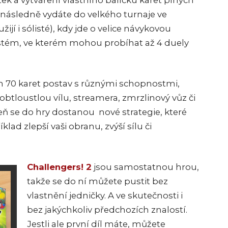
k a vytváření vlastního balíčku karet plných
 následně vydáte do velkého turnaje ve
žijí i sólisté), kdy jde o velice návykovou
 systém, ve kterém mohou probíhat až 4 duely
h 70 karet postav s různými schopnostmi,
btloustlou vílu, streamera, zmrzlinový vůz či
eň se do hry dostanou nové strategie, které
klad zlepší vaši obranu, zvýší sílu či
Challengers! 2
jsou samostatnou hrou,
takže se do ní můžete pustit bez
vlastnění jedničky. A ve skutečnosti i
bez jakýchkoliv předchozích znalostí.
Jestli ale první díl máte, můžete