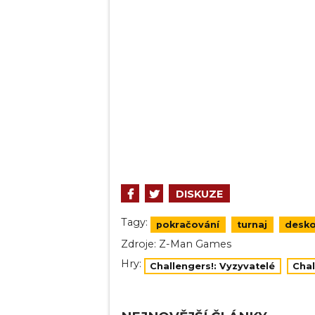
DISKUZE
Tagy:
pokračování
turnaj
desko
Zdroje:
Z-Man Games
Hry:
Challengers!: Vyzyvatelé
Chal