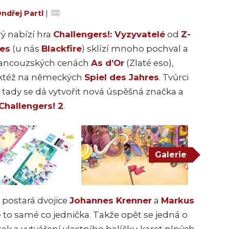
ndřej Partl
|
rý nabízí hra
Challengers!: Vyzyvatelé
od
Z-
es
(u nás
Blackfire
) sklízí mnoho pochval a
francouzských cenách
As d’Or
(Zlaté eso),
taktéž na německých
Spiel des Jahres
. Tvůrci
e tady se dá vytvořit nová úspěšná značka a
Challengers! 2
.
Galerie
 postará dvojice
Johannes Krenner
a
Markus
 to samé co jednička. Takže opět se jedná o