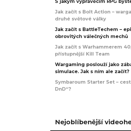
S jakým vyprávěcím RPG byste
Jak začít s Bolt Action – w
druhé světové války
Jak začít s BattleTechem – ep
obrovitých válečných mechů
Jak začít s Warhammerem 40,
přístupnější Kill Team
Wargaming poslouží jako zába
simulace. Jak s ním ale začít?
Symbaroum Starter Set – cesta
DnD“?
Nejoblíbenější videohe