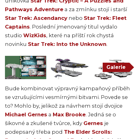
únikovka
Star Trek: Cryptic – A Puzzles and
Pathways Adventure
a za zmínku stojí i starší
Star Trek: Ascendancy
nebo
Star Trek: Fleet
Captains
. Poslední jmenovaný titul vydalo
studio
WizKids
, které na příští rok chystá
novinku
Star Trek: Into the Unknown
.
Galerie
Bude kombinovat výpravný kampaňový příběh
se vzrušujícími vesmírnými bitvami. Povede se
to? Mohlo by, jelikož za návrhem stojí dvojice
Michael Gernes
a
Max Brooke
. Jedná se o
šikovné a zkušené tvůrce, kdy
Gernes
je
podepsaný třeba pod
The Elder Scrolls: