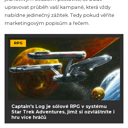
upravovat průběh vaší kampaně, která vždy
nabídne jedinečný zážitek. Tedy pokud věříte
marketingovým popisům a řečem.
RPG
Captain's Log je sólové RPG v systému
Star Trek Adventures, jímž si ozvláštníte i
hru více hráčů