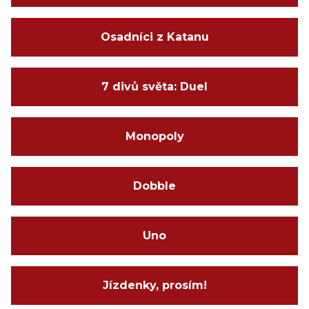
Osadníci z Katanu
7 divů světa: Duel
Monopoly
Dobble
Uno
Jízdenky, prosím!