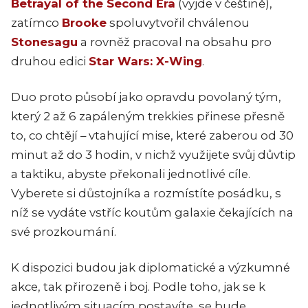
Betrayal of the Second Era
(vyjde v češtině),
zatímco
Brooke
spoluvytvořil chválenou
Stonesagu
a rovněž pracoval na obsahu pro
druhou edici
Star Wars: X-Wing
.
Duo proto působí jako opravdu povolaný tým,
který 2 až 6 zapáleným trekkies přinese přesně
to, co chtějí – vtahující mise, které zaberou od 30
minut až do 3 hodin, v nichž využijete svůj důvtip
a taktiku, abyste překonali jednotlivé cíle.
Vyberete si důstojníka a rozmístíte posádku, s
níž se vydáte vstříc koutům galaxie čekajících na
své prozkoumání.
K dispozici budou jak diplomatické a výzkumné
akce, tak přirozeně i boj. Podle toho, jak se k
jednotlivým situacím postavíte, se bude