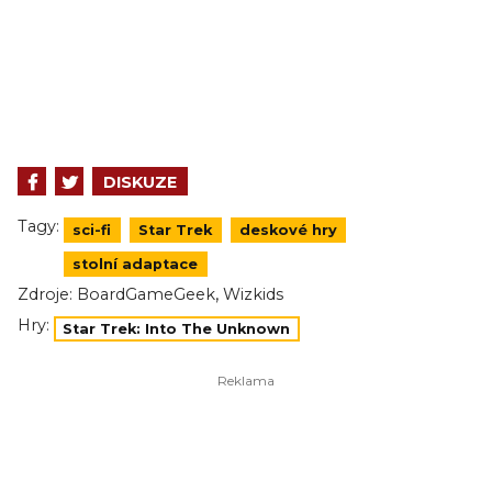
DISKUZE
Tagy:
sci-fi
Star Trek
deskové hry
stolní adaptace
,
Zdroje:
BoardGameGeek
Wizkids
Hry:
Star Trek: Into The Unknown