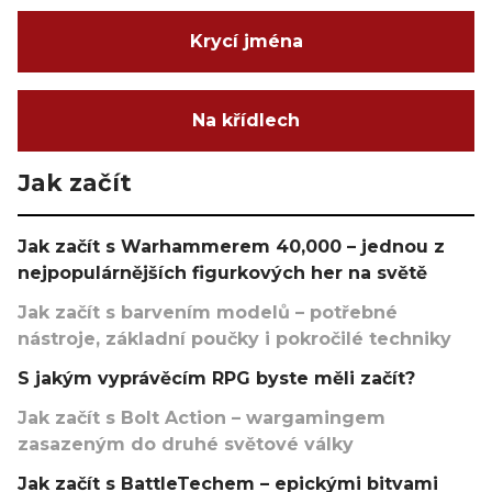
Krycí jména
Na křídlech
Jak začít
Jak začít s Warhammerem 40,000 – jednou z
nejpopulárnějších figurkových her na světě
Jak začít s barvením modelů – potřebné
nástroje, základní poučky i pokročilé techniky
S jakým vyprávěcím RPG byste měli začít?
Jak začít s Bolt Action – wargamingem
zasazeným do druhé světové války
Jak začít s BattleTechem – epickými bitvami