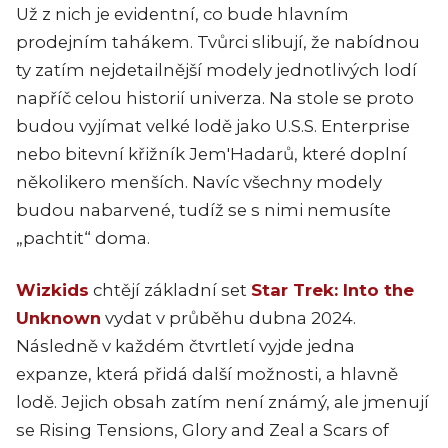
Už z nich je evidentní, co bude hlavním
prodejním tahákem. Tvůrci slibují, že nabídnou
ty zatím nejdetailnější modely jednotlivých lodí
napříč celou historií univerza. Na stole se proto
budou vyjímat velké lodě jako U.S.S. Enterprise
nebo bitevní křižník Jem'Hadarů, které doplní
několikero menších. Navíc všechny modely
budou nabarvené, tudíž se s nimi nemusíte
„pachtit“ doma.
Wizkids
chtějí základní set
Star Trek: Into the
Unknown
vydat v průběhu dubna 2024.
Následně v každém čtvrtletí vyjde jedna
expanze, která přidá další možnosti, a hlavně
lodě. Jejich obsah zatím není známý, ale jmenují
se Rising Tensions, Glory and Zeal a Scars of