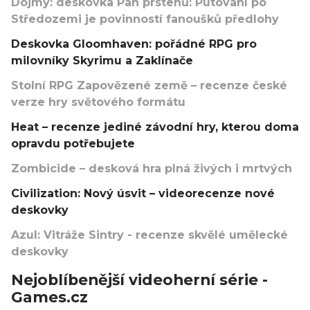
Dojmy: deskovka Pán prstenů: Putování po
Středozemi je povinností fanoušků předlohy
Deskovka Gloomhaven: pořádné RPG pro
milovníky Skyrimu a Zaklínače
Stolní RPG Zapovězené země – recenze české
verze hry světového formátu
Heat – recenze jediné závodní hry, kterou doma
opravdu potřebujete
Zombicide – desková hra plná živých i mrtvých
Civilization: Nový úsvit – videorecenze nové
deskovky
Azul: Vitráže Sintry - recenze skvělé umělecké
deskovky
Nejoblíbenější videoherní série -
Games.cz