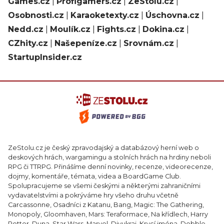
Games.cz
|
Profigamers.cz
|
ZeStolu.cz
|
Osobnosti.cz
|
Karaoketexty.cz
|
Úschovna.cz
|
Nedd.cz
|
Moulík.cz
|
Fights.cz
|
Dokina.cz
|
CZhity.cz
|
Našepeníze.cz
|
Srovnám.cz
|
StartupInsider.cz
ZeStolu.cz je český zpravodajský a databázový herní web o
deskových hrách, wargamingu a stolních hrách na hrdiny neboli
RPG či TTRPG. Přinášíme denní novinky, recenze, videorecenze,
dojmy, komentáře, témata, videa a BoardGame Club.
Spolupracujeme se všemi českými a některými zahraničními
vydavatelstvími a pokrýváme hry všeho druhu včetně
Carcassonne, Osadníci z Katanu, Bang, Magic: The Gathering,
Monopoly, Gloomhaven, Mars: Teraformace, Na křídlech, Harry
Potter, Duna, Star Wars, Marvel, Divukraj, Krycí jména, Dobble,