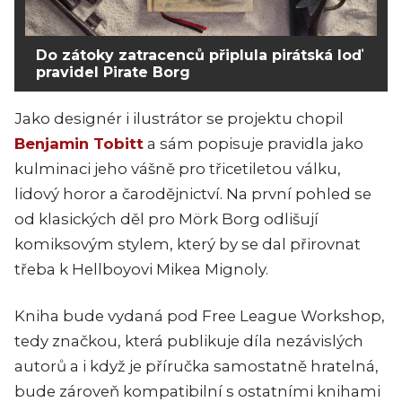
Do zátoky zatracenců připlula pirátská loď
pravidel Pirate Borg
Jako designér i ilustrátor se projektu chopil
Benjamin Tobitt
a sám popisuje pravidla jako
kulminaci jeho vášně pro třicetiletou válku,
lidový horor a čarodějnictví. Na první pohled se
od klasických děl pro Mörk Borg odlišují
komiksovým stylem, který by se dal přirovnat
třeba k Hellboyovi Mikea Mignoly.
Kniha bude vydaná pod Free League Workshop,
tedy značkou, která publikuje díla nezávislých
autorů a i když je příručka samostatně hratelná,
bude zároveň kompatibilní s ostatními knihami