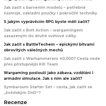
Jak začít s barvením modelů – potřebné
nástroje, základní poučky i pokročilé techniky
S jakým vyprávěcím RPG byste měli začít?
Jak začít s Bolt Action – wargamingem
zasazeným do druhé světové války
Jak začít s BattleTechem – epickými bitvami
obrovitých válečných mechů
Jak začít s Warhammerem 40,000? Cesta vede
přes přístupnější Kill Team
Wargaming poslouží jako zábava, vzdělání i
armádní simulace. Jak s ním ale začít?
Symbaroum Starter Set – cesta, jak začít se
„švédským DnD“?
Recenze