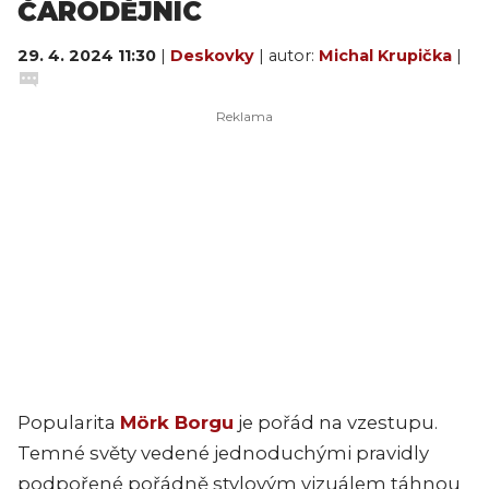
ČARODĚJNIC
29. 4. 2024 11:30
|
Deskovky
| autor:
Michal Krupička
|
Popularita
Mörk Borgu
je pořád na vzestupu.
Temné světy vedené jednoduchými pravidly
podpořené pořádně stylovým vizuálem táhnou