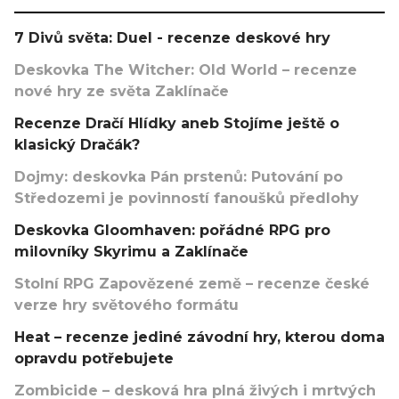
7 Divů světa: Duel - recenze deskové hry
Deskovka The Witcher: Old World – recenze
nové hry ze světa Zaklínače
Recenze Dračí Hlídky aneb Stojíme ještě o
klasický Dračák?
Dojmy: deskovka Pán prstenů: Putování po
Středozemi je povinností fanoušků předlohy
Deskovka Gloomhaven: pořádné RPG pro
milovníky Skyrimu a Zaklínače
Stolní RPG Zapovězené země – recenze české
verze hry světového formátu
Heat – recenze jediné závodní hry, kterou doma
opravdu potřebujete
Zombicide – desková hra plná živých i mrtvých