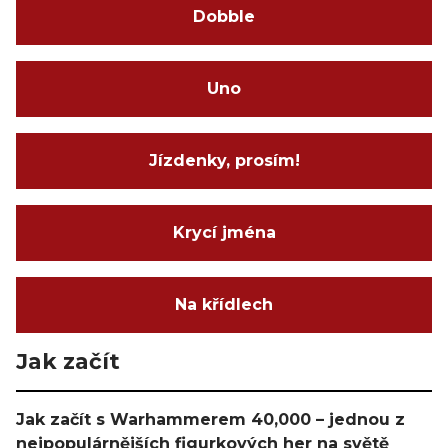
Dobble
Uno
Jízdenky, prosím!
Krycí jména
Na křídlech
Jak začít
Jak začít s Warhammerem 40,000 – jednou z
nejpopulárnějších figurkových her na světě