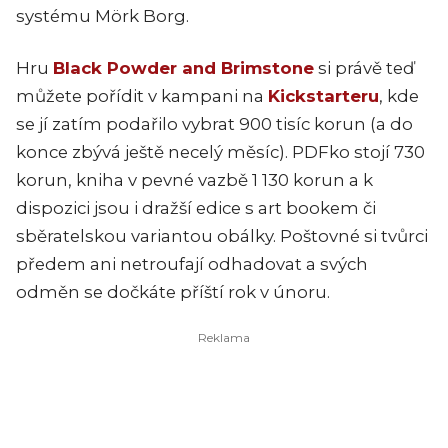
systému Mörk Borg.
Hru
Black Powder and Brimstone
si právě teď
můžete pořídit v kampani na
Kickstarteru
, kde
se jí zatím podařilo vybrat 900 tisíc korun (a do
konce zbývá ještě necelý měsíc). PDFko stojí 730
korun, kniha v pevné vazbě 1 130 korun a k
dispozici jsou i dražší edice s art bookem či
sběratelskou variantou obálky. Poštovné si tvůrci
předem ani netroufají odhadovat a svých
odměn se dočkáte příští rok v únoru.