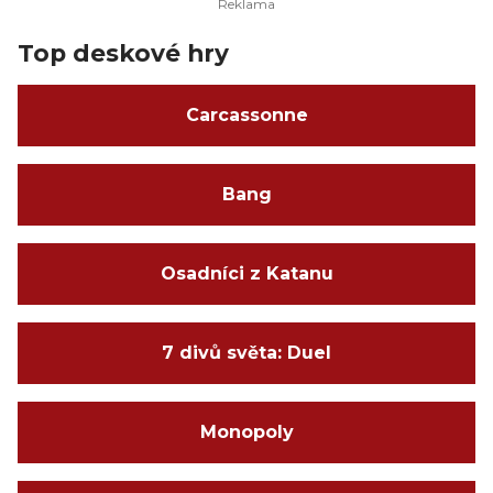
Top deskové hry
Carcassonne
Bang
Osadníci z Katanu
7 divů světa: Duel
Monopoly