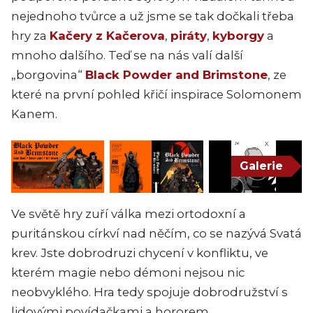
nejednoho tvůrce a už jsme se tak dočkali třeba
hry za
Kačery z Kačerova
,
piráty
,
kyborgy
a
mnoho dalšího. Teď se na nás valí další
„borgovina“
Black Powder and Brimstone
, ze
které na první pohled křičí inspirace Solomonem
Kanem.
Galerie
Ve světě hry zuří válka mezi ortodoxní a
puritánskou církví nad něčím, co se nazývá Svatá
krev. Jste dobrodruzi chycení v konfliktu, ve
kterém magie nebo démoni nejsou nic
neobvyklého. Hra tedy spojuje dobrodružství s
lidovými povídačkami a hororem.