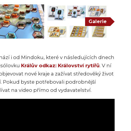
Galerie
ází i od Mindoku, které v následujících dnech
 sólovku
Králův odkaz: Království rytířů
. V ní
objevovat nové kraje a zažívat středověký život
. Pokud byste potřebovali podrobnější
vat na video přímo od vydavatelství.