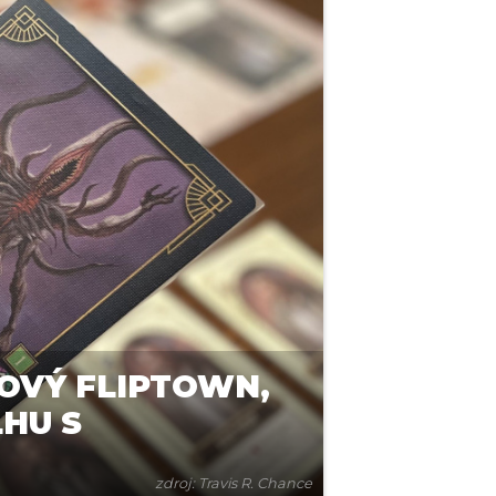
OVÝ FLIPTOWN,
LHU S
zdroj: Travis R. Chance