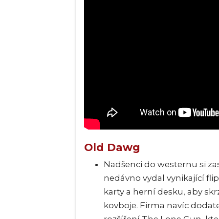
Old Dawg
Nadšenci do westernu si za
nedávno vydal vynikající fl
karty a herní desku, aby sk
kovboje. Firma navíc dodat