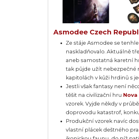
Asmodee Czech Republ
Ze stáje Asmodee se tenhle
naskladňovalo. Aktuálně t
aneb samostatná karetní hra
tak půjde užít nebezpečné
kapitolách v kůži hrdinů s 
Jestli však fantasy není ně
těšit na civilizační hru
Nova 
vzorek. Vyjde někdy v průb
doprovodu katastrof, konku
Produkční vzorek navíc dos
vlastní plácek deštného prale
ikonickou faunu, do níž pat