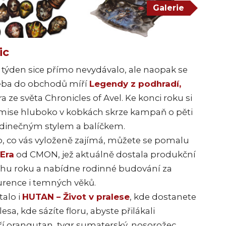
Galerie
ic
 týden sice přímo nevydávalo, ale naopak se
řeba do obchodů míří
Legendy z podhradí,
 ze světa Chronicles of Avel. Ke konci roku si
 mise hluboko v kobkách skrze kampaň o pěti
jedinečným stylem a balíčkem.
co, co vás vyloženě zajímá, můžete se pomalu
Era
od CMON, jež aktuálně dostala produkční
ěhu roku a nabídne rodinné budování za
rence i temných věků.
talo i
HUTAN – Život v pralese
, kde dostanete
sa, kde sázíte floru, abyste přilákali
ří orangutan, tygr sumaterský, nosorožec