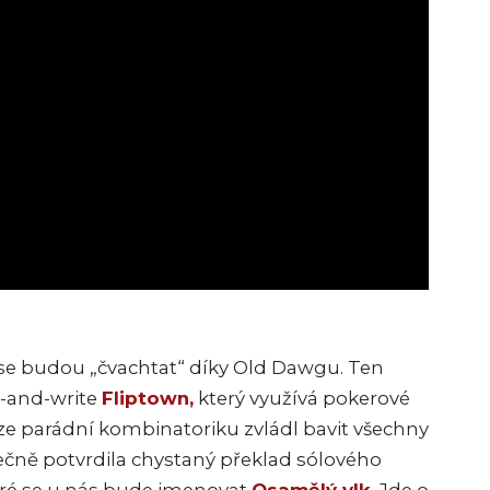
se budou „čvachtat“ díky Old Dawgu. Ten
ip-and-write
Fliptown,
který využívá pokerové
rze parádní kombinatoriku zvládl bavit všechny
ečně potvrdila chystaný překlad sólového