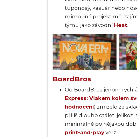
tuponosý, kasuár nebo nos
mimo jiné projekt měl zajím
týmu jako závodní
Heat
.
BoardBros
Od BoardBros jenom rychlá 
Express: Vlakem kolem sv
hodnocení
) zmizelo ze skl
příliš dlouho otálet, jeliko
minimálně po nějakou dobu
print-and-play
verzi.