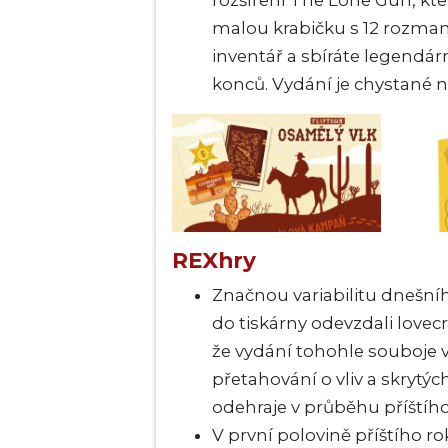
rozšíření The Lone Gun, kt
malou krabičku s 12 rozma
inventář a sbíráte legendár
konců. Vydání je chystané 
REXhry
Značnou variabilitu dnešní
do tiskárny odevzdali lovec
že vydání tohohle souboje v
přetahování o vliv a skrytých 
odehraje v průběhu příštího
V první polovině příštího ro