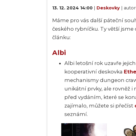
13. 12. 2024 14:00
|
Deskovky
| autor
Máme pro vás další páteční souh
českého rybníčku. Ty větší jsm
článku:
Albi
Albi letošní rok uzavře jeji
kooperativní deskovka
Ethe
mechanismy dungeon crawler
unikátní prvky, ale rovněž 
před vydáním, které se koná
zajímalo, můžete si přečíst
seznámí.