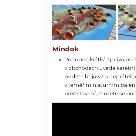
Mindok
Podobně krátká zpráva přich
v obchodech uvede karetní
budete bojovat s nepřáteli, 
v téměř miniaturním balení
představení, můžete se podí