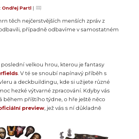
:
Ondřej Partl
|
rn těch nejčerstvějších menších zpráv z
e odbavili, případně odbavíme v samostatném
ch poslední velkou hrou, kterou je fantasy
rfields
. V té se snoubí napínavý příběh s
u a deckbuildingu, kde si užijete různé
i moc hezké výtvarné zpracování. Kdyby vás
 během příštího týdne, o hře ještě něco
oficiální preview
, jež vás s ní důkladně