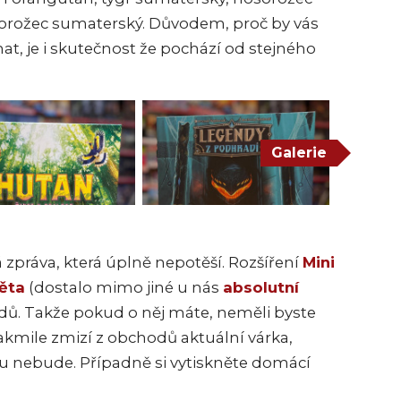
orožec sumaterský. Důvodem, proč by vás
at, je i skutečnost že pochází od stejného
Galerie
zpráva, která úplně nepotěší. Rozšíření
Mini
ěta
(dostalo mimo jiné u nás
absolutní
adů. Takže pokud o něj máte, neměli byste
ž jakmile zmizí z obchodů aktuální várka,
 nebude. Případně si vytiskněte domácí