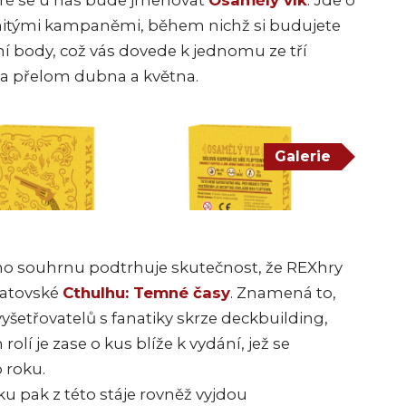
eré se u nás bude jmenovat
Osamělý vlk
. Jde o
nitými kampaněmi, během nichž si budujete
ní body, což vás dovede k jednomu ze tří
na přelom dubna a května.
Galerie
ho souhrnu podtrhuje skutečnost, že REXhry
ratovské
Cthulhu: Temné časy
. Znamená to,
yšetřovatelů s fanatiky skrze deckbuilding,
rolí je zase o kus blíže k vydání, jež se
 roku.
ku pak z této stáje rovněž vyjdou