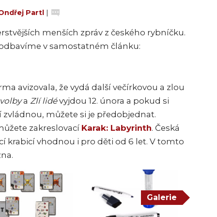
Ondřej Partl
|
rstvějších menších zpráv z českého rybníčku.
ně odbavíme v samostatném článku:
a avizovala, že vydá další večírkovou a zlou
 volby
a
Zlí lidé
vyjdou 12. února a pokud si
ví zvládnou, můžete si je předobjednat.
 můžete zakreslovací
Karak: Labyrinth
. Česká
í krabicí vhodnou i pro děti od 6 let. V tomto
zna.
Galerie