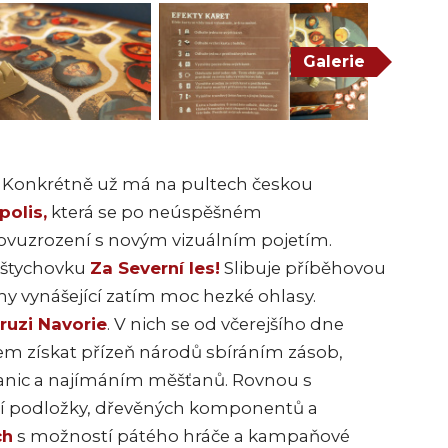
Galerie
. Konkrétně už má na pultech českou
polis,
která se po neúspěšném
vuzrození s novým vizuálním pojetím.
u štychovku
Za Severní les!
Slibuje příběhovou
 vynášející zatím moc hezké ohlasy.
ruzi Navorie
. V nich se od včerejšího dne
lem získat přízeň národů sbíráním zásob,
nic a najímáním měšťanů. Rovnou s
í podložky, dřevěných komponentů a
ch
s možností pátého hráče a kampaňové