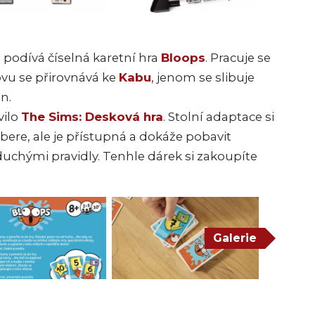
ž podívá číselná karetní hra
Bloops
. Pracuje se
vu se přirovnává ke
Kabu
, jenom se slibuje
n.
vilo
The Sims: Desková hra
. Stolní adaptace si
ebere, ale je přístupná a dokáže pobavit
chými pravidly. Tenhle dárek si zakoupíte
Galerie