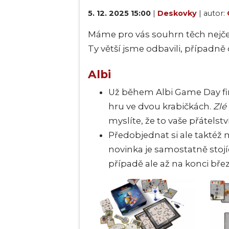
5. 12. 2025 15:00
|
Deskovky
| autor:
Máme pro vás souhrn těch nejče
Ty větší jsme odbavili, případ
Albi
Už během Albi Game Day firm
hru ve dvou krabičkách.
Zlé
myslíte, že to vaše přátelst
Předobjednat si ale taktéž
novinka je samostatně stojíc
případě ale až na konci bře