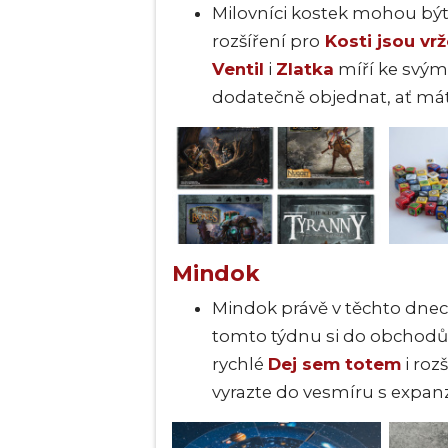
Milovníci kostek mohou být 
rozšíření pro
Kosti jsou vr
Ventil
i
Zlatka
míří ke svým 
dodatečně objednat, ať mát
Mindok
Mindok právě v těchto dnech
tomto týdnu si do obchodů
rychlé
Dej sem totem
i roz
vyrazte do vesmíru s expan