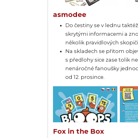
asmodee
Do čestiny se v lednu takté
skrytými informacemi a zno
několik pravidlových skopiči
Na skladech se přitom obje
s předlohy sice zase tolik n
nenáročné fanoušky jednodu
od 12. prosince.
Fox in the Box