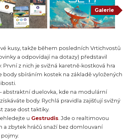
Galerie
nové kusy, takže během posledních Vrtichvostů
ovinky a odpovídají na dotazy) představil
. První z nich je svižná karetně-kostková hra
e body sbíráním kostek na základě vyložených
ibosti.
– abstraktní duelovka, kde na modulární
skáváte body. Rychlá pravidla zajišťují svižný
 zase dost taktiky.
nehledejte u
Gestrudis
. Jde o realtimovou
 a zbytek hráčů snaží bez domlouvaní
 pojmy.