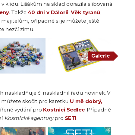
v klidu. Lišákům na sklad dorazila slibovaná
ženy
. Takže
40 dní v Dálorii
,
Věk tyranů
,
majitelům, případně si je můžete ještě
e hezčí zimu.
Galerie
 naskladňuje či naskladnil řadu novinek. V
 můžete skočit pro karetku
U mě dobrý,
šířené vydání pro
Kostnici Sedlec
. Případně
zí
Kosmické agentury
pro
SETI
.