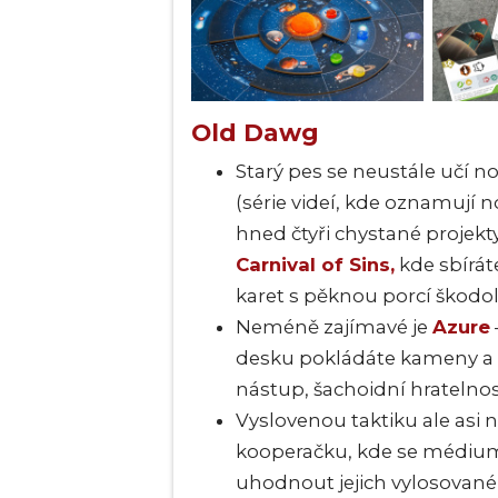
Old Dawg
Starý pes se neustále učí 
(série videí, kde oznamují n
hned čtyři chystané projekty
Carnival of Sins,
kde sbírát
karet s pěknou porcí škodol
Neméně zajímavé je
Azure
desku pokládáte kameny a zí
nástup, šachoidní hratelnost
Vyslovenou taktiku ale asi 
kooperačku, kde se médium
uhodnout jejich vylosované