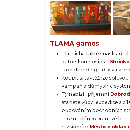
TLAMA games
Tlamicha taktéž naskladnil
autorskou novinku
Shrinko
crowdfundingu dočkala zno
Koupit si taktéž lze sólovo
kampaň a důmyslné systémy
Ty nabízí i příjemní
Dobrod
stanete vůdci expedice s cí
budováním obchodních sta
možností neoprenové hern
rozšířením
Město v oblací