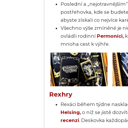
Poslední a „nejotravnějším“
postřehovka, kde se budete
abyste získali co nejvíce karet
Všechno výše zmíněné je 
ovládli rodinní
Permoníci,
k
mnoha cest k výhře.
Rexhry
Rexáci během týdne naskla
Helsing,
o níž se jistě dozvít
recenzi
. Deskovka každopád