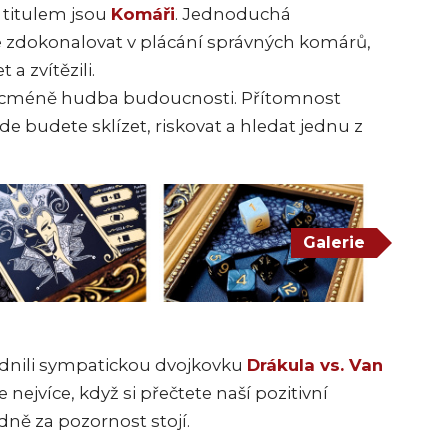
 titulem jsou
Komáři
. Jednoduchá
 zdokonalovat v plácání správných komárů,
 a zvítězili.
nicméně hudba budoucnosti. Přítomnost
de budete sklízet, riskovat a hledat jednu z
Galerie
dnili sympatickou dvojkovku
Drákula vs. Van
e nejvíce, když si přečtete naší pozitivní
ně za pozornost stojí.