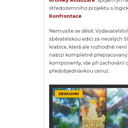
Kroniky Rodozáře
. Spojení jim 
středozemního projektu s logi
Konfrontace
.
Nemusíte se děsit. Vydavatelství
sběratelskou edici za necelých 50
krabice, která ale rozhodně ne
nabízí kompletně přepracovaný vz
komponenty, vše při zachování d
předobjednávkou cenu).
DESKOVKY