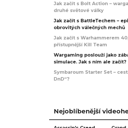
Jak začít s Bolt Action – w
druhé světové války
Jak začít s BattleTechem – ep
obrovitých válečných mechů
Jak začít s Warhammerem 40,
přístupnější Kill Team
Wargaming poslouží jako zába
simulace. Jak s ním ale začít?
Symbaroum Starter Set – cesta
DnD“?
Nejoblíbenější videohe
Assassin's Creed
Grand 