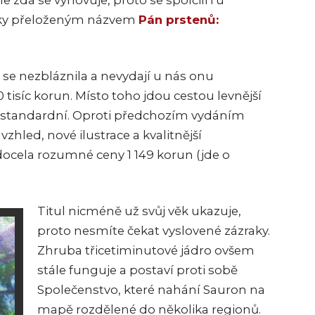
ale zdá se vyhovuje, proto se spolčili i u
cky přeloženým názvem
Pán prstenů:
 se nezbláznila a nevydají u nás onu
 tisíc korun. Místo toho jdou cestou levnější
ní standardní. Oproti předchozím vydáním
hled, nové ilustrace a kvalitnější
ocela rozumné ceny 1 149 korun (jde o
Titul nicméně už svůj věk ukazuje,
proto nesmíte čekat vyslovené zázraky.
Zhruba třicetiminutové jádro ovšem
stále funguje a postaví proti sobě
Společenstvo, které nahání Sauron na
mapě rozdělené do několika regionů.