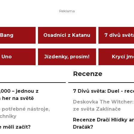
Bang
Osadníci z Katanu
7 divů svět
Uno
Jízdenky, prosím!
Krycí j
Recenze
000 – jednou z
7 Divů světa: Duel - r
 her na světě
Deskovka The Witcher:
 potřebné nástroje,
ze světa Zaklínače
echniky
Recenze Dračí Hlídky an
 měli začít?
Dračák?