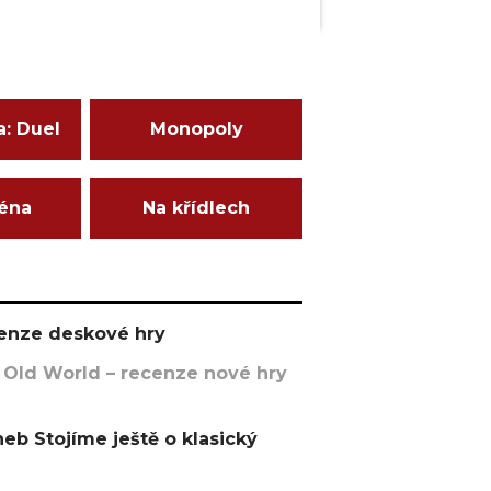
a: Duel
Monopoly
ména
Na křídlech
ecenze deskové hry
 Old World – recenze nové hry
eb Stojíme ještě o klasický