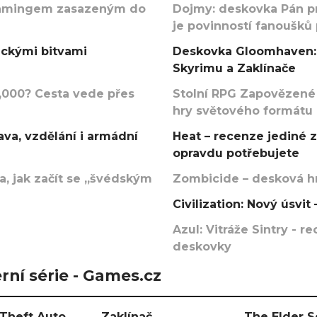
argamingem zasazeným do
Dojmy: deskovka Pán p
je povinností fanoušků
ickými bitvami
Deskovka Gloomhaven: 
Skyrimu a Zaklínače
000? Cesta vede přes
Stolní RPG Zapovězené
hry světového formátu
va, vzdělání i armádní
Heat – recenze jediné 
opravdu potřebujete
, jak začít se „švédským
Zombicide – desková hr
Civilization: Nový úsvi
Azul: Vitráže Sintry - 
deskovky
rní série - Games.cz
Theft Auto
Zaklínač
The Elder S