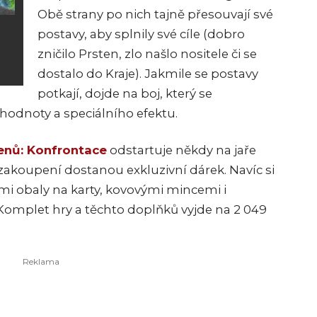
Obě strany po nich tajně přesouvají své
postavy, aby splnily své cíle (dobro
zničilo Prsten, zlo našlo nositele či se
dostalo do Kraje). Jakmile se postavy
potkají, dojde na boj, který se
hodnoty a speciálního efektu.
enů: Konfrontace
odstartuje někdy na jaře
 zakoupení dostanou exkluzivní dárek. Navíc si
mi obaly na karty, kovovými mincemi i
mplet hry a těchto doplňků vyjde na 2 049