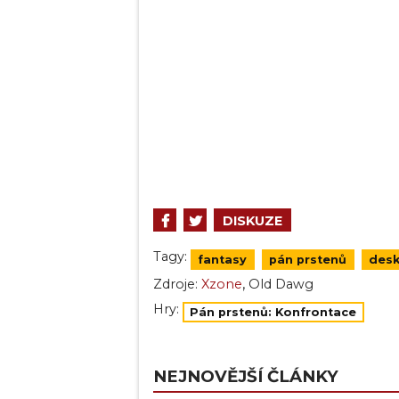
DISKUZE
Tagy:
fantasy
pán prstenů
desk
,
Zdroje:
Xzone
Old Dawg
Hry:
Pán prstenů: Konfrontace
NEJNOVĚJŠÍ ČLÁNKY