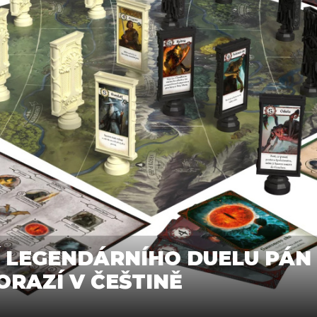
 LEGENDÁRNÍHO DUELU PÁN
RAZÍ V ČEŠTINĚ