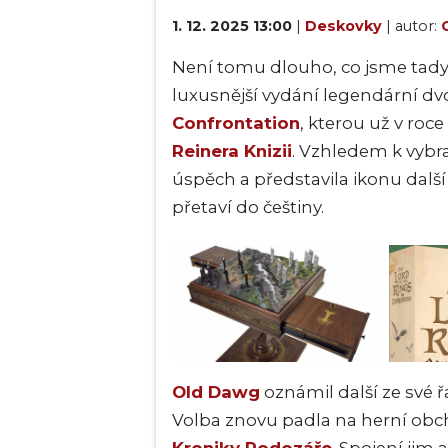
1. 12. 2025 13:00
|
Deskovky
| autor:
Není tomu dlouho, co jsme tad
luxusnější vydání legendární d
Confrontation
, kterou už v roc
Reinera Knizii
. Vzhledem k vyb
úspěch a představila ikonu další
přetaví do češtiny.
Old Dawg
oznámil další ze své 
Volba znovu padla na herní ob