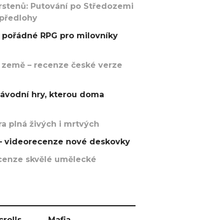
rstenů: Putování po Středozemi
 předlohy
pořádné RPG pro milovníky
 země – recenze české verze
závodní hry, kterou doma
a plná živých i mrtvých
t – videorecenze nové deskovky
recenze skvělé umělecké
crolls
Mafia