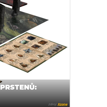
 PRSTENŮ:
zdroj:
Xzone