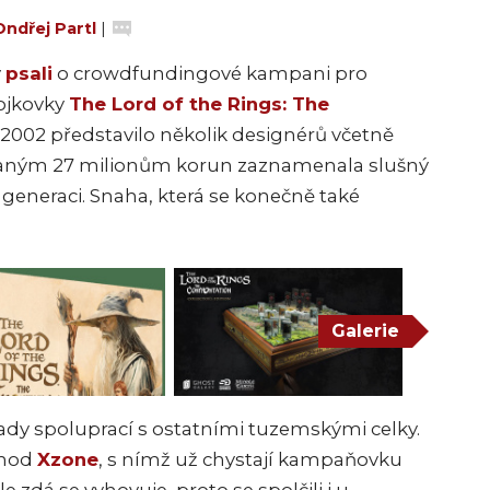
Ondřej Partl
|
y
psali
o crowdfundingové kampani pro
vojkovky
The Lord of the Rings: The
e 2002 představilo několik designérů včetně
raným 27 milionům korun zaznamenala slušný
 generaci. Snaha, která se konečně také
Galerie
řady spoluprací s ostatními tuzemskými celky.
chod
Xzone
, s nímž už chystají kampaňovku