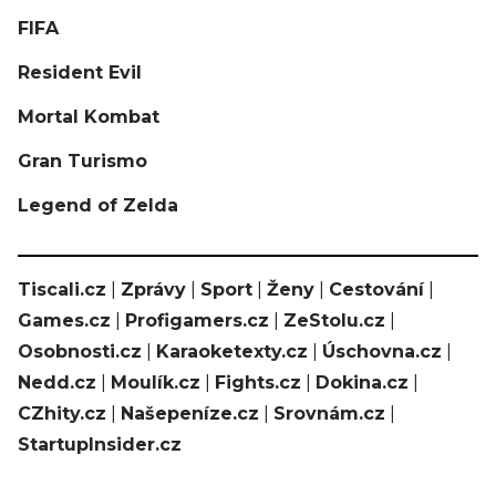
FIFA
Resident Evil
Mortal Kombat
Gran Turismo
Legend of Zelda
Tiscali.cz
|
Zprávy
|
Sport
|
Ženy
|
Cestování
|
Games.cz
|
Profigamers.cz
|
ZeStolu.cz
|
Osobnosti.cz
|
Karaoketexty.cz
|
Úschovna.cz
|
Nedd.cz
|
Moulík.cz
|
Fights.cz
|
Dokina.cz
|
CZhity.cz
|
Našepeníze.cz
|
Srovnám.cz
|
StartupInsider.cz