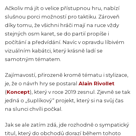
Ačkoliv má jít o velice přístupnou hru, nabízí
slušnou porci možností pro taktiku. Zároveň
díky tomu, že všichni hráči mají na ruce vždy
stejných osm karet, se do partií propíše i
počítání a předvídání. Navíc v opravdu líbivém
vizuálním kabátci, který krásně ladí se
samotným tématem.
Zajímavostí, přirozeně kromě tématu i stylizace,
je, že o návrh hry se postaral
Alain Rivollet
(
Koncept
), který v roce 2019 zesnul. Zjevně se tak
jedná o „šuplíkový“ projekt, který si na svůj čas
na slunci chvíli počkal.
Jak se ale zatím zdá, jde rozhodně o sympatický
titul, který do obchodů dorazí během tohoto