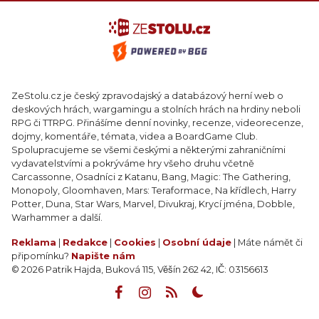
ZeStolu.cz je český zpravodajský a databázový herní web o
deskových hrách, wargamingu a stolních hrách na hrdiny neboli
RPG či TTRPG. Přinášíme denní novinky, recenze, videorecenze,
dojmy, komentáře, témata, videa a BoardGame Club.
Spolupracujeme se všemi českými a některými zahraničními
vydavatelstvími a pokrýváme hry všeho druhu včetně
Carcassonne, Osadníci z Katanu, Bang, Magic: The Gathering,
Monopoly, Gloomhaven, Mars: Teraformace, Na křídlech, Harry
Potter, Duna, Star Wars, Marvel, Divukraj, Krycí jména, Dobble,
Warhammer a další.
Reklama
|
Redakce
|
Cookies
|
Osobní údaje
| Máte námět či
připomínku?
Napište nám
© 2026 Patrik Hajda, Buková 115, Věšín 262 42, IČ: 03156613