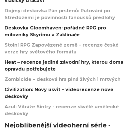
klasický Dračák?
Dojmy: deskovka Pán prstenů: Putování po
Středozemi je povinností fanoušků předlohy
Deskovka Gloomhaven: pořádné RPG pro
milovníky Skyrimu a Zaklínače
Stolní RPG Zapovězené země – recenze české
verze hry světového formátu
Heat – recenze jediné závodní hry, kterou doma
opravdu potřebujete
Zombicide – desková hra plná živých i mrtvých
Civilization: Nový úsvit – videorecenze nové
deskovky
Azul: Vitráže Sintry - recenze skvělé umělecké
deskovky
Nejoblíbenější videoherní série -