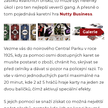
zásilku kvalitních oříšků, to může být nelehký
úkol i pro ten nejlepší veverčí gang. A přesně o
tom pojednává karetní hra
Nutty Business
.
Galerie
Vezme vás do noirového Central Parku v roce
1925, kdy za pomoci osmi dostupných karet se
musíte postarat o zboží, chránit ho, skrývat se
před celníky a dávat si pozor na policejní razii. To
vše v rámci jednoduchých partií maximálně na
20 minut, kde 2 až 5 hráčů hraje karty na jeden ze
dvou balíčků, čímž aktivují speciální efekty.
S jejich pomocí se snaží získat co možná největší