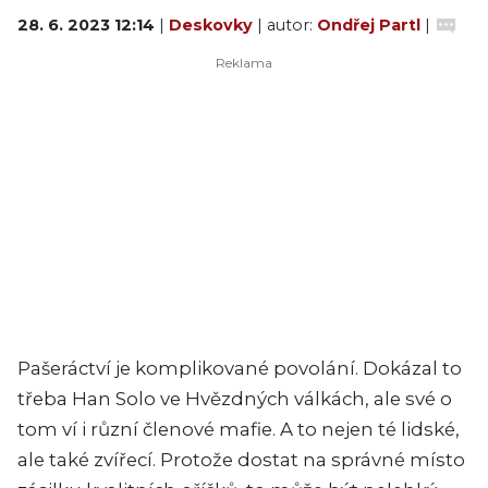
28. 6. 2023 12:14
|
Deskovky
| autor:
Ondřej Partl
|
Pašeráctví je komplikované povolání. Dokázal to
třeba Han Solo ve Hvězdných válkách, ale své o
tom ví i různí členové mafie. A to nejen té lidské,
ale také zvířecí. Protože dostat na správné místo