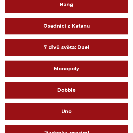
Bang
Osadníci z Katanu
7 divů světa: Duel
Monopoly
Dobble
Uno
Jízdenky, prosím!