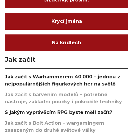
Krycí jména
Na křídlech
Jak začít
Jak začít s Warhammerem 40,000 – jednou z
nejpopulárnějších figurkových her na světě
Jak začít s barvením modelů – potřebné
nástroje, základní poučky i pokročilé techniky
S jakým vyprávěcím RPG byste měli začít?
Jak začít s Bolt Action – wargamingem
zasazeným do druhé světové války