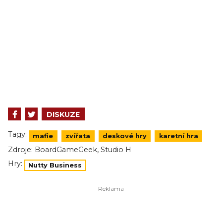
DISKUZE
Tagy:
mafie
zvířata
deskové hry
karetní hra
,
Zdroje:
BoardGameGeek
Studio H
Hry:
Nutty Business