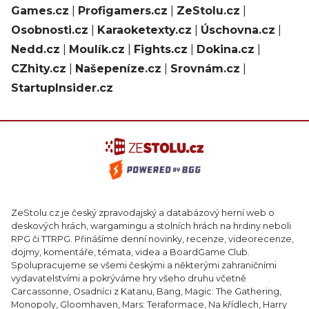
Games.cz
|
Profigamers.cz
|
ZeStolu.cz
|
Osobnosti.cz
|
Karaoketexty.cz
|
Úschovna.cz
|
Nedd.cz
|
Moulík.cz
|
Fights.cz
|
Dokina.cz
|
CZhity.cz
|
Našepeníze.cz
|
Srovnám.cz
|
StartupInsider.cz
ZeStolu.cz je český zpravodajský a databázový herní web o
deskových hrách, wargamingu a stolních hrách na hrdiny neboli
RPG či TTRPG. Přinášíme denní novinky, recenze, videorecenze,
dojmy, komentáře, témata, videa a BoardGame Club.
Spolupracujeme se všemi českými a některými zahraničními
vydavatelstvími a pokrýváme hry všeho druhu včetně
Carcassonne, Osadníci z Katanu, Bang, Magic: The Gathering,
Monopoly, Gloomhaven, Mars: Teraformace, Na křídlech, Harry