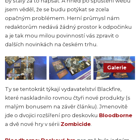
by stály za to napsat. A hned po spuštění webu
jsem věděl, že se budu potýkat se zcela
opačným problémem. Herní průmysl nám
redaktorům nedává žádný prostor k odpočinku
a je tak mou milou povinností vás zpravit o
dalších novinkách na českém trhu.
Galerie
Ty se tentokrát týkají vydavatelství Blackfire,
které naskladnilo rovnou čtyři nové produkty (s
malým bonusem na závěr článku). Jmenovitě
jde o dvojici rozšíření pro deskovku
Bloodborne
a dvě nové hry v sérii
Zombicide
.