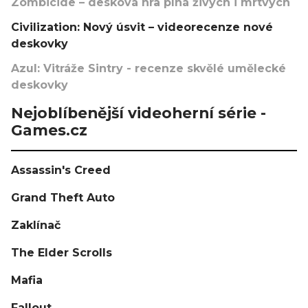
Zombicide – desková hra plná živých i mrtvých
Civilization: Nový úsvit – videorecenze nové
deskovky
Azul: Vitráže Sintry - recenze skvělé umělecké
deskovky
Nejoblíbenější videoherní série -
Games.cz
Assassin's Creed
Grand Theft Auto
Zaklínač
The Elder Scrolls
Mafia
Fallout