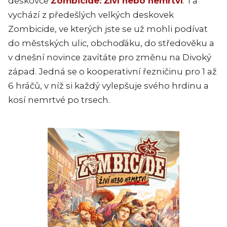
deskovce
Zombicide: Živí nebo nemrtví
. Ta
vychází z předešlých velkých deskovek
Zombicide, ve kterých jste se už mohli podívat
do městských ulic, obchoďáku, do středověku a
v dnešní novince zavítáte pro změnu na Divoký
západ. Jedná se o kooperativní řezničinu pro 1 až
6 hráčů, v níž si každý vylepšuje svého hrdinu a
kosí nemrtvé po trsech.