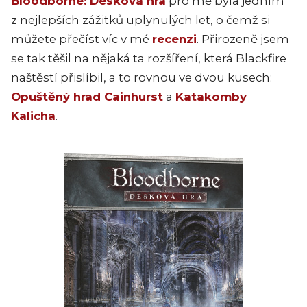
Bloodborne: Desková hra
pro mě byla jedním
z nejlepších zážitků uplynulých let, o čemž si
můžete přečíst víc v mé
recenzi
. Přirozeně jsem
se tak těšil na nějaká ta rozšíření, která Blackfire
naštěstí přislíbil, a to rovnou ve dvou kusech:
Opuštěný hrad Cainhurst
a
Katakomby
Kalicha
.