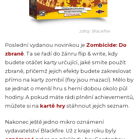
zdroj: Blackfire
Poslední vydanou novinkou je
Zombicide: Do
zbraně
. Ta se řadí do žánru flip & write, kdy
budete otáčet karty určující, jaké smíte použít
zbraně, přičemž jejich efekty budete zakreslovat
přímo na karty zombií (fixy jsou mazací). Mělo by
se jednat o menší hru s herní dobou okolo půl
hodiny. A pokud máte rádi plnění achievementů,
můžete si na
kartě hry
stáhnout jejich seznam.
Nakonec ještě jedno mikro oznámení
vydavatelství Blackfire. Už z kraje roku byly