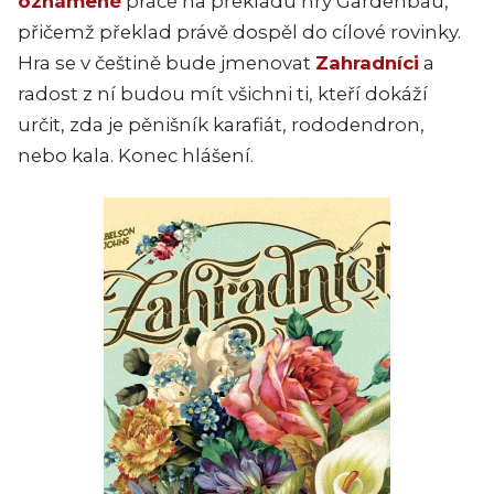
oznámené
práce na překladu hry Gardenbau,
přičemž překlad právě dospěl do cílové rovinky.
Hra se v češtině bude jmenovat
Zahradníci
a
radost z ní budou mít všichni ti, kteří dokáží
určit, zda je pěnišník karafiát, rododendron,
nebo kala. Konec hlášení.