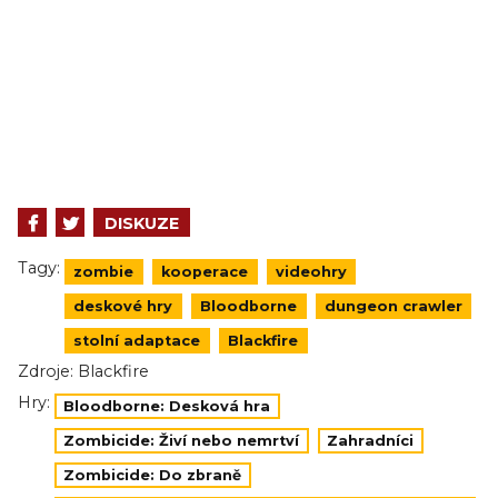
DISKUZE
Tagy:
zombie
kooperace
videohry
deskové hry
Bloodborne
dungeon crawler
stolní adaptace
Blackfire
Zdroje:
Blackfire
Hry:
Bloodborne: Desková hra
Zombicide: Živí nebo nemrtví
Zahradníci
Zombicide: Do zbraně