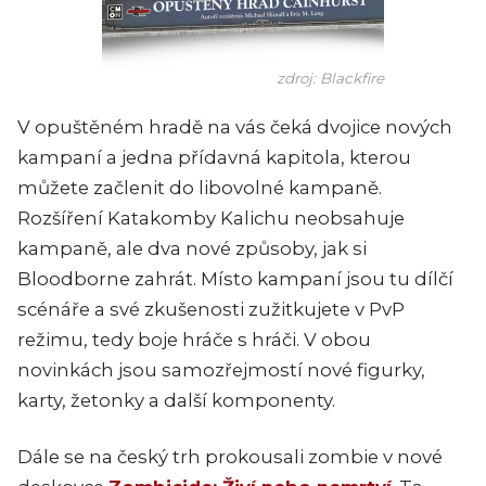
zdroj: Blackfire
V opuštěném hradě na vás čeká dvojice nových
kampaní a jedna přídavná kapitola, kterou
můžete začlenit do libovolné kampaně.
Rozšíření Katakomby Kalichu neobsahuje
kampaně, ale dva nové způsoby, jak si
Bloodborne zahrát. Místo kampaní jsou tu dílčí
scénáře a své zkušenosti zužitkujete v PvP
režimu, tedy boje hráče s hráči. V obou
novinkách jsou samozřejmostí nové figurky,
karty, žetonky a další komponenty.
Dále se na český trh prokousali zombie v nové