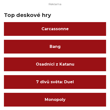
Top deskové hry
Carcassonne
Bang
Osadníci z Katanu
7 divů světa: Duel
Monopoly