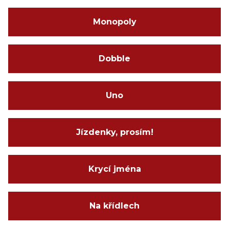
Monopoly
Dobble
Uno
Jízdenky, prosím!
Krycí jména
Na křídlech