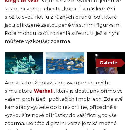
Kings of War
. Nejdříve si v ní vyberete jednu ze
stran, za kterou chcete „kopat“, a následně si
složíte svou flotilu z různých druhů lodí, které
jsou přirozeně zastoupené vlastními figurkami.
Poté mohou začít rozlehlá střetnutí, jež si nyní
můžete vyzkoušet zdarma.
Galerie
Armada totiž dorazila do wargamingového
simulátoru
Warhall
, který je dostupný přímo ve
vašem prohlížeči, počítačích i mobilech. Zde své
kamarády vyzvete do bitev online, případně si
vyzkoušíte nové přírůstky do vaší flotily, to vše
zdarma. Do této digitální verze je také možné