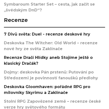
Symbaroum Starter Set – cesta, jak začít se
„švédským DnD“?
Recenze
7 Divů světa: Duel - recenze deskové hry
Deskovka The Witcher: Old World – recenze
nové hry ze světa Zaklínače
Recenze Dračí Hlídky aneb Stojíme ještě o
klasický Dračák?
Dojmy: deskovka Pán prstenů: Putování po
Středozemi je povinností fanoušků předlohy
Deskovka Gloomhaven: pořádné RPG pro
milovníky Skyrimu a Zaklínače
Stolní RPG Zapovězené země – recenze české
verze hry světového formátu