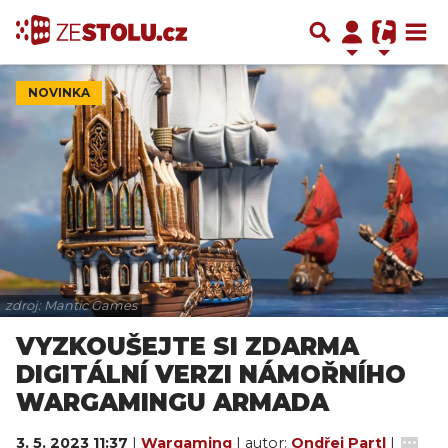
NOVINKA
zdroj: Mantic Games
VYZKOUŠEJTE SI ZDARMA
DIGITÁLNÍ VERZI NÁMOŘNÍHO
WARGAMINGU ARMADA
3. 5. 2023 11:37
|
Wargaming
| autor:
Ondřej Partl
|