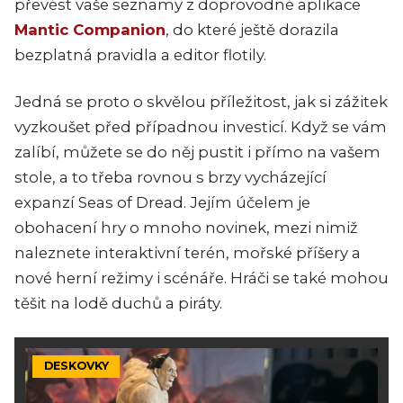
převést vaše seznamy z doprovodné aplikace
Mantic Companion
, do které ještě dorazila
bezplatná pravidla a editor flotily.
Jedná se proto o skvělou příležitost, jak si zážitek
vyzkoušet před případnou investicí. Když se vám
zalíbí, můžete se do něj pustit i přímo na vašem
stole, a to třeba rovnou s brzy vycházející
expanzí Seas of Dread. Jejím účelem je
obohacení hry o mnoho novinek, mezi nimiž
naleznete interaktivní terén, mořské příšery a
nové herní režimy i scénáře. Hráči se také mohou
těšit na lodě duchů a piráty.
DESKOVKY