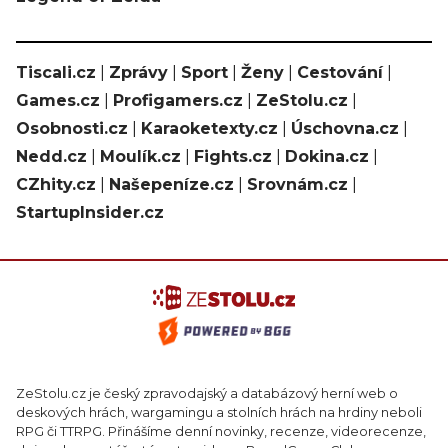
Tiscali.cz
|
Zprávy
|
Sport
|
Ženy
|
Cestování
|
Games.cz
|
Profigamers.cz
|
ZeStolu.cz
|
Osobnosti.cz
|
Karaoketexty.cz
|
Úschovna.cz
|
Nedd.cz
|
Moulík.cz
|
Fights.cz
|
Dokina.cz
|
CZhity.cz
|
Našepeníze.cz
|
Srovnám.cz
|
StartupInsider.cz
ZeStolu.cz je český zpravodajský a databázový herní web o
deskových hrách, wargamingu a stolních hrách na hrdiny neboli
RPG či TTRPG. Přinášíme denní novinky, recenze, videorecenze,