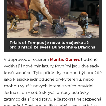
Trials of Tempus je nová turnajovka až
pro 8 hráčů ze světa Dungeons & Dragons
V doprovodu rozšíření
Mantic Games
tradičně
vydávají i nové miniatury. Prvními jsou dvě sady
kusů scenérie. Tyto přírůstky mohou být použité
jako klasické jednoduché prvky terénu, nebo
mohou využít nových interaktivních pravidel.
Jedna sada v sobě skrývá fantasy ostrůvky,
zatímco další představuje častokrát nebezpečná
opevnění. Poslední balík v sobě zase zastřešuje