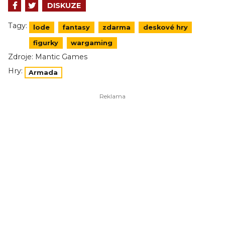
DISKUZE
Tagy:
lode
fantasy
zdarma
deskové hry
figurky
wargaming
Zdroje:
Mantic Games
Hry:
Armada