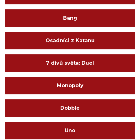
Bang
Osadníci z Katanu
7 divů světa: Duel
Monopoly
Dobble
Uno