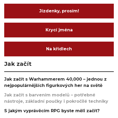
Jízdenky, prosím!
Krycí jména
Na křídlech
Jak začít
Jak začít s Warhammerem 40,000 – jednou z
nejpopulárnějších figurkových her na světě
Jak začít s barvením modelů – potřebné
nástroje, základní poučky i pokročilé techniky
S jakým vyprávěcím RPG byste měli začít?