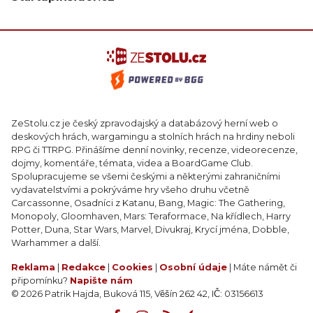
ZeStolu.cz je český zpravodajský a databázový herní web o
deskových hrách, wargamingu a stolních hrách na hrdiny neboli
RPG či TTRPG. Přinášíme denní novinky, recenze, videorecenze,
dojmy, komentáře, témata, videa a BoardGame Club.
Spolupracujeme se všemi českými a některými zahraničními
vydavatelstvími a pokrýváme hry všeho druhu včetně
Carcassonne, Osadníci z Katanu, Bang, Magic: The Gathering,
Monopoly, Gloomhaven, Mars: Teraformace, Na křídlech, Harry
Potter, Duna, Star Wars, Marvel, Divukraj, Krycí jména, Dobble,
Warhammer a další.
Reklama
|
Redakce
|
Cookies
|
Osobní údaje
| Máte námět či
připomínku?
Napište nám
© 2026 Patrik Hajda, Buková 115, Věšín 262 42, IČ: 03156613