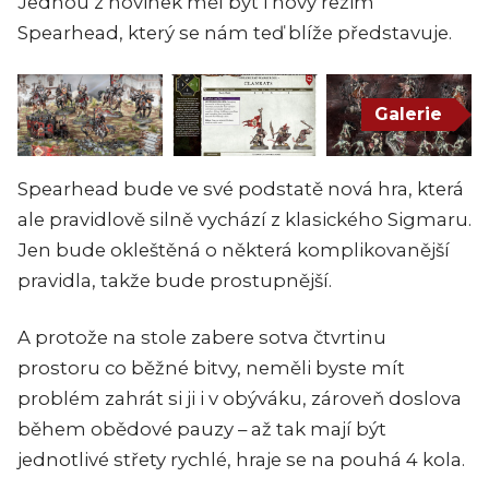
Jednou z novinek měl být i nový režim
Spearhead, který se nám teď blíže představuje.
Galerie
Spearhead bude ve své podstatě nová hra, která
ale pravidlově silně vychází z klasického Sigmaru.
Jen bude okleštěná o některá komplikovanější
pravidla, takže bude prostupnější.
A protože na stole zabere sotva čtvrtinu
prostoru co běžné bitvy, neměli byste mít
problém zahrát si ji i v obýváku, zároveň doslova
během obědové pauzy – až tak mají být
jednotlivé střety rychlé, hraje se na pouhá 4 kola.