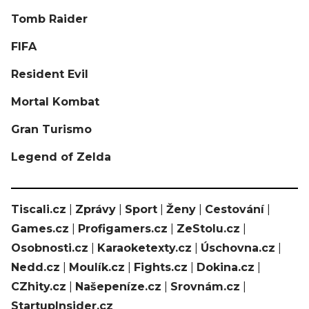
Tomb Raider
FIFA
Resident Evil
Mortal Kombat
Gran Turismo
Legend of Zelda
Tiscali.cz
|
Zprávy
|
Sport
|
Ženy
|
Cestování
|
Games.cz
|
Profigamers.cz
|
ZeStolu.cz
|
Osobnosti.cz
|
Karaoketexty.cz
|
Úschovna.cz
|
Nedd.cz
|
Moulík.cz
|
Fights.cz
|
Dokina.cz
|
CZhity.cz
|
Našepeníze.cz
|
Srovnám.cz
|
StartupInsider.cz