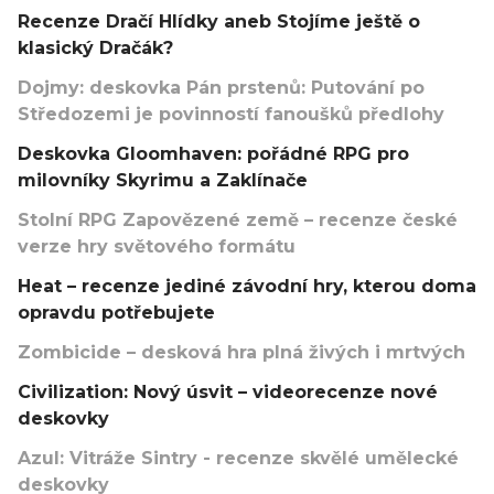
Recenze Dračí Hlídky aneb Stojíme ještě o
klasický Dračák?
Dojmy: deskovka Pán prstenů: Putování po
Středozemi je povinností fanoušků předlohy
Deskovka Gloomhaven: pořádné RPG pro
milovníky Skyrimu a Zaklínače
Stolní RPG Zapovězené země – recenze české
verze hry světového formátu
Heat – recenze jediné závodní hry, kterou doma
opravdu potřebujete
Zombicide – desková hra plná živých i mrtvých
Civilization: Nový úsvit – videorecenze nové
deskovky
Azul: Vitráže Sintry - recenze skvělé umělecké
deskovky