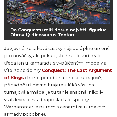
Do Conquestu míří dosud největší figurka:
Obrovitý dinosaurus Tontorr
Je zjevné, že takové částky nejsou úplně určené
pro nováčky, ale pokud jste hru dosud hráli
třeba jen u kamaráda s vypůjčenými modely a
víte, že se do hry
Conquest: The Last Argument
of Kings
chcete ponořit naplno a turnajově,
případně už dávno hrajete a láká vás jiná
turnajová armáda, je tu tahle snadná, nikoliv
však levná cesta (například ale spílaný
Warhammer je na tom s cenami za turnajové
armády podobně).