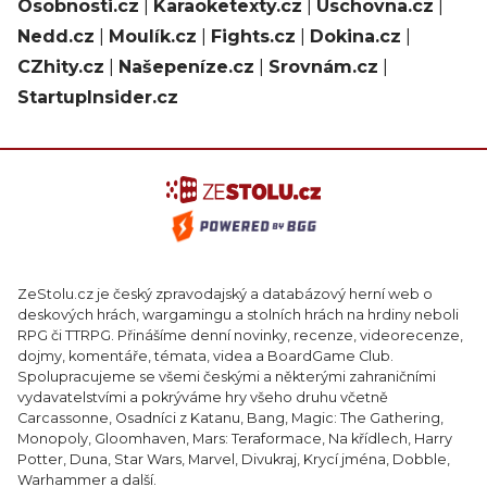
Osobnosti.cz
|
Karaoketexty.cz
|
Úschovna.cz
|
Nedd.cz
|
Moulík.cz
|
Fights.cz
|
Dokina.cz
|
CZhity.cz
|
Našepeníze.cz
|
Srovnám.cz
|
StartupInsider.cz
ZeStolu.cz je český zpravodajský a databázový herní web o
deskových hrách, wargamingu a stolních hrách na hrdiny neboli
RPG či TTRPG. Přinášíme denní novinky, recenze, videorecenze,
dojmy, komentáře, témata, videa a BoardGame Club.
Spolupracujeme se všemi českými a některými zahraničními
vydavatelstvími a pokrýváme hry všeho druhu včetně
Carcassonne, Osadníci z Katanu, Bang, Magic: The Gathering,
Monopoly, Gloomhaven, Mars: Teraformace, Na křídlech, Harry
Potter, Duna, Star Wars, Marvel, Divukraj, Krycí jména, Dobble,
Warhammer a další.