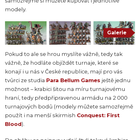
samozřejmě si můžete kupovat i jednotlivé
modely.
Galerie
Pokud to ale se hrou myslíte vážně, tedy tak
vážně, že hodláte objíždět turnaje, které se
konají i u nás v České republice, mají pro vás
tvůrci ze studia
Para Bellum Games
ještě jednu
možnost – krabici šitou na míru turnajovému
hraní, tedy předpřipravenou armádu na 2 000
turnajových bodů (modely můžete samozřejmě
použít i na menší skirmish
Conquest: First
Blood
).