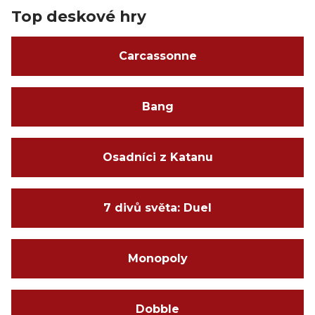
Top deskové hry
Carcassonne
Bang
Osadníci z Katanu
7 divů světa: Duel
Monopoly
Dobble