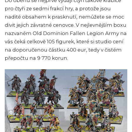
Do oběhu se nejprve vydají čtyři takové krabice
pro čtyři ze sedmi frakcí hry, a protože jsou
nadité obsahem k prasknutí, nemůžete se moc
divit jejich závratné cenovce. V nejlevnějším boxu
nazvaném Old Dominion Fallen Legion Army na
vás čeká celkově 105 figurek, které si studio cení
na doporučenou částku 400 eur, tedy v čistém
přepočtu na 9 770 korun.