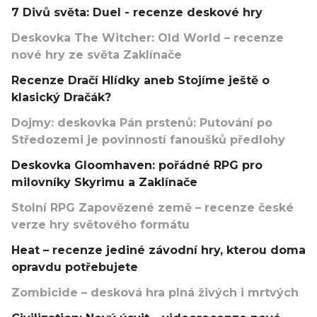
7 Divů světa: Duel - recenze deskové hry
Deskovka The Witcher: Old World – recenze
nové hry ze světa Zaklínače
Recenze Dračí Hlídky aneb Stojíme ještě o
klasický Dračák?
Dojmy: deskovka Pán prstenů: Putování po
Středozemi je povinností fanoušků předlohy
Deskovka Gloomhaven: pořádné RPG pro
milovníky Skyrimu a Zaklínače
Stolní RPG Zapovězené země – recenze české
verze hry světového formátu
Heat – recenze jediné závodní hry, kterou doma
opravdu potřebujete
Zombicide – desková hra plná živých i mrtvých