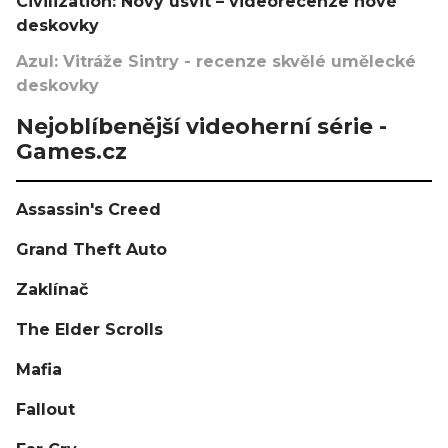
Civilization: Nový úsvit – videorecenze nové
deskovky
Azul: Vitráže Sintry - recenze skvělé umělecké
deskovky
Nejoblíbenější videoherní série -
Games.cz
Assassin's Creed
Grand Theft Auto
Zaklínač
The Elder Scrolls
Mafia
Fallout