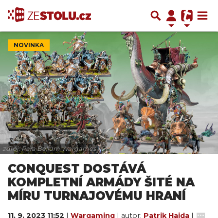
NOVINKA
zdroj: Para Bellum Wargames
CONQUEST DOSTÁVÁ
KOMPLETNÍ ARMÁDY ŠITÉ NA
MÍRU TURNAJOVÉMU HRANÍ
11. 9. 2023 11:52
|
Wargaming
| autor:
Patrik Hajda
|