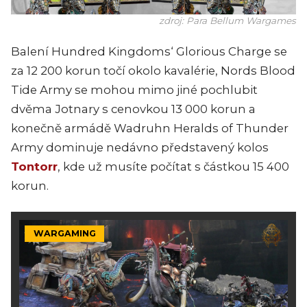
zdroj: Para Bellum Wargames
Balení Hundred Kingdoms‘ Glorious Charge se
za 12 200 korun točí okolo kavalérie, Nords Blood
Tide Army se mohou mimo jiné pochlubit
dvěma Jotnary s cenovkou 13 000 korun a
konečně armádě Wadruhn Heralds of Thunder
Army dominuje nedávno představený kolos
Tontorr
, kde už musíte počítat s částkou 15 400
korun.
WARGAMING