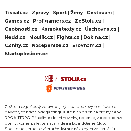
Tiscali.cz
|
Zprávy
|
Sport
|
Ženy
|
Cestování
|
Games.cz
|
Profigamers.cz
|
ZeStolu.cz
|
Osobnosti.cz
|
Karaoketexty.cz
|
Úschovna.cz
|
Nedd.cz
|
Moulík.cz
|
Fights.cz
|
Dokina.cz
|
CZhity.cz
|
Našepeníze.cz
|
Srovnám.cz
|
StartupInsider.cz
ZeStolu.cz je český zpravodajský a databázový herní web o
deskových hrách, wargamingu a stolních hrách na hrdiny neboli
RPG či TTRPG. Přinášíme denní novinky, recenze, videorecenze,
dojmy, komentáře, témata, videa a BoardGame Club.
Spolupracujeme se všemi českými a některými zahraničními