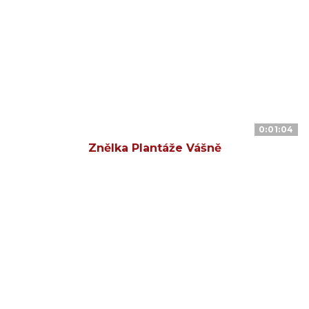
0:01:04
Znělka Plantáže Vášně