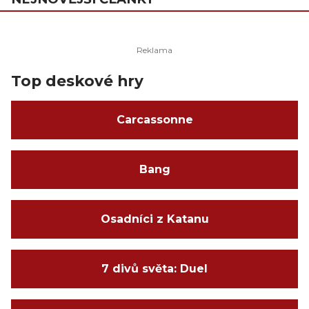
Top deskové hry
Carcassonne
Bang
Osadníci z Katanu
7 divů světa: Duel