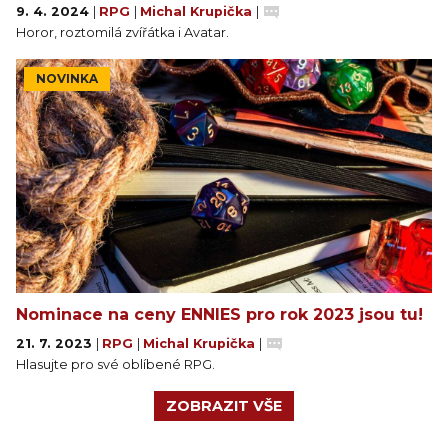
9. 4. 2024
|
RPG
|
Michal Krupička
|
Horor, roztomilá zvířátka i Avatar.
NOVINKA
Nominace na ceny ENNIES pro rok 2023 jsou tu!
21. 7. 2023
|
RPG
|
Michal Krupička
|
Hlasujte pro své oblíbené RPG.
ZOBRAZIT VŠE