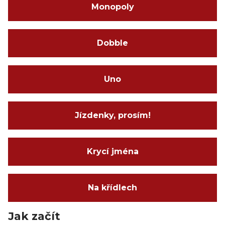
Monopoly
Dobble
Uno
Jízdenky, prosím!
Krycí jména
Na křídlech
Jak začít