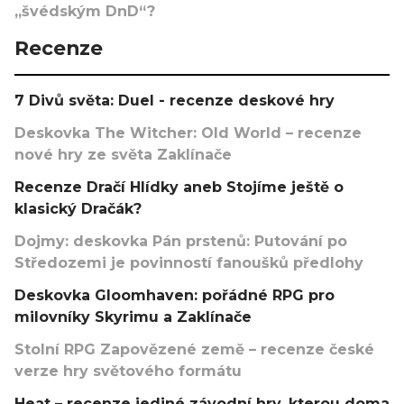
„švédským DnD“?
Recenze
7 Divů světa: Duel - recenze deskové hry
Deskovka The Witcher: Old World – recenze
nové hry ze světa Zaklínače
Recenze Dračí Hlídky aneb Stojíme ještě o
klasický Dračák?
Dojmy: deskovka Pán prstenů: Putování po
Středozemi je povinností fanoušků předlohy
Deskovka Gloomhaven: pořádné RPG pro
milovníky Skyrimu a Zaklínače
Stolní RPG Zapovězené země – recenze české
verze hry světového formátu
Heat – recenze jediné závodní hry, kterou doma