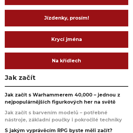
Jízdenky, prosím!
Krycí jména
Na křídlech
Jak začít
Jak začít s Warhammerem 40,000 – jednou z
nejpopulárnějších figurkových her na světě
Jak začít s barvením modelů – potřebné
nástroje, základní poučky i pokročilé techniky
S jakým vyprávěcím RPG byste měli začít?