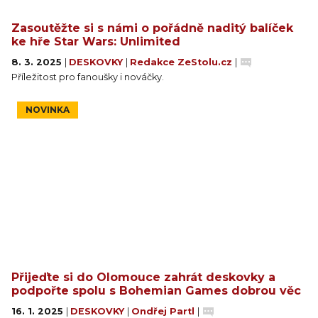
Zasoutěžte si s námi o pořádně naditý balíček
ke hře Star Wars: Unlimited
8. 3. 2025
|
DESKOVKY
|
Redakce ZeStolu.cz
|
Příležitost pro fanoušky i nováčky.
NOVINKA
Přijeďte si do Olomouce zahrát deskovky a
podpořte spolu s Bohemian Games dobrou věc
16. 1. 2025
|
DESKOVKY
|
Ondřej Partl
|