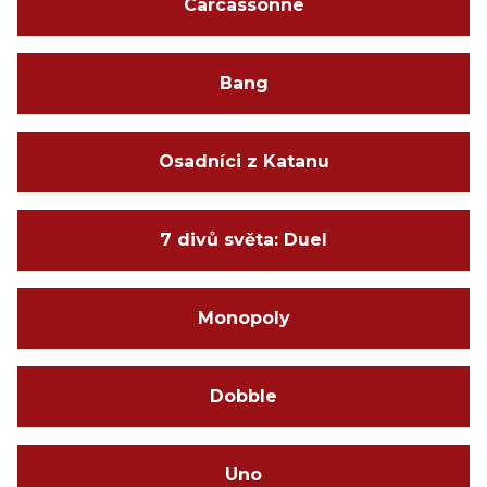
Carcassonne
Bang
Osadníci z Katanu
7 divů světa: Duel
Monopoly
Dobble
Uno