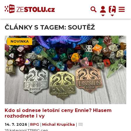
ČLÁNKY S TAGEM: SOUTĚŽ
NOVINKA
Kdo si odnese letošní ceny Ennie? Hlasem
rozhodnete i vy
14. 7. 2026
|
RPG
|
Michal Krupička
|
25 kategorií TTRPG cen