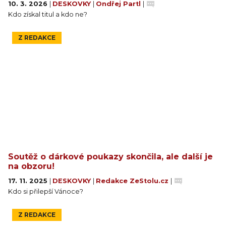
10. 3. 2026
|
DESKOVKY
|
Ondřej Partl
|
Kdo získal titul a kdo ne?
Z REDAKCE
Soutěž o dárkové poukazy skončila, ale další je
na obzoru!
17. 11. 2025
|
DESKOVKY
|
Redakce ZeStolu.cz
|
Kdo si přilepší Vánoce?
Z REDAKCE