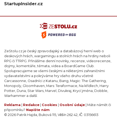
StartupInsider.cz
ZeStolu.cz je český zpravodajský a databázový herní web o
deskových hrách, wargamingu a stolních hrách na hrdiny neboli
RPG či TTRPG. Přinášíme denní novinky, recenze, videorecenze,
dojmy, komentáře, témata, videa a BoardGame Club.
Spolupracujeme se všemi českými a některými zahraničními
vydavatelstvími a pokrýváme hry všeho druhu včetně
Carcassonne, Osadníci z Katanu, Bang, Magic: The Gathering,
Monopoly, Gloomhaven, Mars: Teraformace, Na křídlech, Harry
Potter, Duna, Star Wars, Marvel, Divukraj, Krycí jména, Dobble,
Warhammer a další.
Reklama
|
Redakce
|
Cookies
|
Osobní údaje
| Máte námět či
připomínku?
Napište nám
© 2026 Patrik Hajda, Buková 115, Věšín 262 42, IČ: 03156613