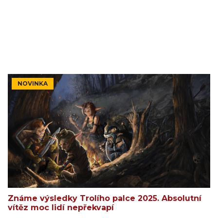
NOVINKA
Známe výsledky Trolího palce 2025. Absolutní
vítěz moc lidí nepřekvapí