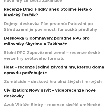
nové hry ze světa Zaklínače
Recenze Dračí Hlídky aneb Stojíme ještě o
klasický Dračák?
Dojmy: deskovka Pán prstenů: Putování po
Středozemi je povinností fanoušků předlohy
Deskovka Gloomhaven: pořádné RPG pro
milovníky Skyrimu a Zaklínače
Stolní RPG Zapovězené země – recenze české
verze hry světového formátu
Heat – recenze jediné závodní hry, kterou doma
opravdu potřebujete
Zombicide – desková hra plná živých i mrtvých
Civilization: Nový úsvit – videorecenze nové
deskovky
Azul: Vitráže Sintry - recenze skvělé umělecké