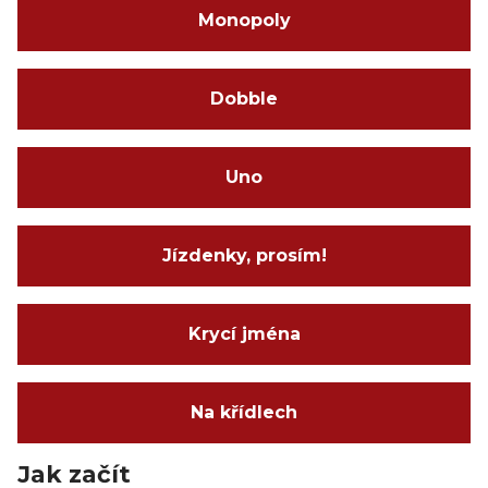
Monopoly
Dobble
Uno
Jízdenky, prosím!
Krycí jména
Na křídlech
Jak začít