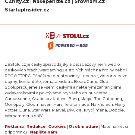
CZhity.cz
|
Našepeníze.cz
|
Srovnám.cz
|
StartupInsider.cz
ZeStolu.cz je český zpravodajský a databázový herní web o
deskových hrách, wargamingu a stolních hrách na hrdiny neboli
RPG či TTRPG. Přinášíme denní novinky, recenze, videorecenze,
dojmy, komentáře, témata, videa a BoardGame Club.
Spolupracujeme se všemi českými a některými zahraničními
vydavatelstvími a pokrýváme hry všeho druhu včetně
Carcassonne, Osadníci z Katanu, Bang, Magic: The Gathering,
Monopoly, Gloomhaven, Mars: Teraformace, Na křídlech, Harry
Potter, Duna, Star Wars, Marvel, Divukraj, Krycí jména, Dobble,
Warhammer a další.
Reklama
|
Redakce
|
Cookies
|
Osobní údaje
| Máte námět či
připomínku?
Napište nám