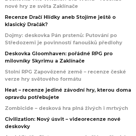
nové hry ze světa Zaklínače
Recenze Dračí Hlídky aneb Stojíme ještě o
klasický Dračák?
Dojmy: deskovka Pán prstenů: Putování po
Středozemi je povinností fanoušků předlohy
Deskovka Gloomhaven: pořádné RPG pro
milovníky Skyrimu a Zaklínače
Stolní RPG Zapovězené země – recenze české
verze hry světového formátu
Heat – recenze jediné závodní hry, kterou doma
opravdu potřebujete
Zombicide – desková hra plná živých i mrtvých
Civilization: Nový úsvit – videorecenze nové
deskovky