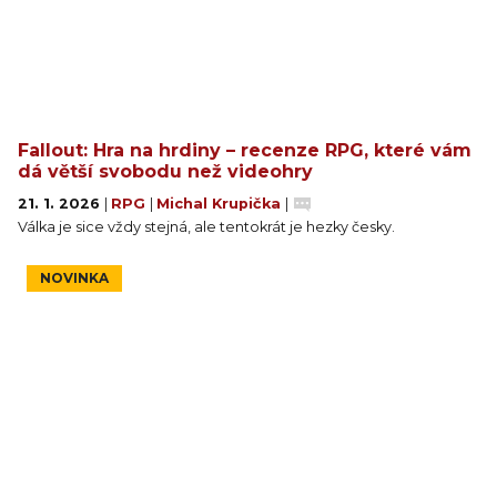
Fallout: Hra na hrdiny – recenze RPG, které vám
dá větší svobodu než videohry
21. 1. 2026
|
RPG
|
Michal Krupička
|
Válka je sice vždy stejná, ale tentokrát je hezky česky.
NOVINKA