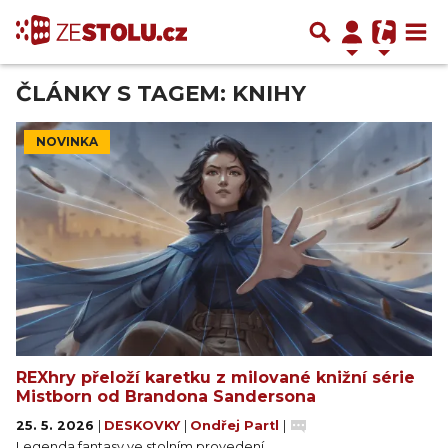
ČLÁNKY S TAGEM: KNIHY
NOVINKA
REXhry přeloží karetku z milované knižní série
Mistborn od Brandona Sandersona
25. 5. 2026
|
DESKOVKY
|
Ondřej Partl
|
Legenda fantasy ve stolním provedení