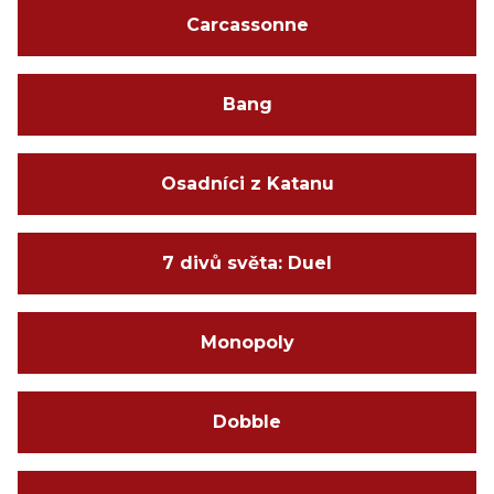
Carcassonne
Bang
Osadníci z Katanu
7 divů světa: Duel
Monopoly
Dobble