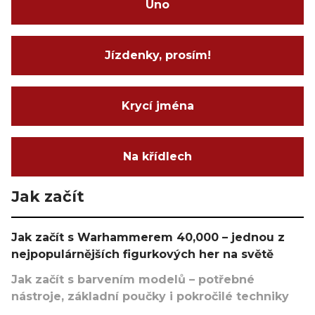
Uno
Jízdenky, prosím!
Krycí jména
Na křídlech
Jak začít
Jak začít s Warhammerem 40,000 – jednou z
nejpopulárnějších figurkových her na světě
Jak začít s barvením modelů – potřebné
nástroje, základní poučky i pokročilé techniky