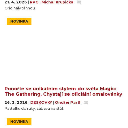
21. 4. 2026
|
RPG
|
Michal Krupička
|
Originály táhnou.
NOVINKA
Ponořte se unikátním stylem do světa Magic:
The Gathering. Chystají se oficiální omalovánky
26. 3. 2026
|
DESKOVKY
|
Ondřej Partl
|
Pastelku do ruky, zábavu na stůl.
NOVINKA