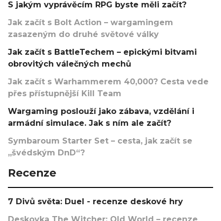
S jakým vyprávěcím RPG byste měli začít?
Jak začít s Bolt Action – wargamingem
zasazeným do druhé světové války
Jak začít s BattleTechem – epickými bitvami
obrovitých válečných mechů
Jak začít s Warhammerem 40,000? Cesta vede
přes přístupnější Kill Team
Wargaming poslouží jako zábava, vzdělání i
armádní simulace. Jak s ním ale začít?
Symbaroum Starter Set – cesta, jak začít se
„švédským DnD“?
Recenze
7 Divů světa: Duel - recenze deskové hry
Deskovka The Witcher: Old World – recenze