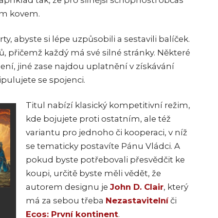
příklad tak, že pro silnější schopnosti občas
ným kovem.
, abyste si lépe uzpůsobili a sestavili balíček.
vů, přičemž každý má své silné stránky. Některé
ní, jiné zase najdou uplatnění v získávání
ulujete se spojenci.
Titul nabízí klasický kompetitivní režim,
kde bojujete proti ostatním, ale též
variantu pro jednoho či kooperaci, v níž
se tematicky postavíte Pánu Vládci. A
pokud byste potřebovali přesvědčit ke
koupi, určitě byste měli vědět, že
autorem designu je
John D. Clair
, který
má za sebou třeba
Nezastavitelní
či
Ecos: První kontinent
.