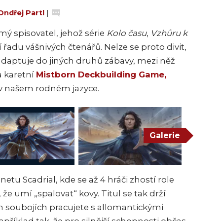
Ondřej Partl
|
ý spisovatel, jehož série
Kolo času
,
Vzhůru k
 řadu vášnivých čtenářů. Nelze se proto divit,
adaptuje do jiných druhů zábavy, mezi něž
a karetní
Mistborn Deckbuilding Game,
v našem rodném jazyce.
Galerie
etu Scadrial, kde se až 4 hráči zhostí role
 že umí „spalovat“ kovy. Titul se tak drží
ch soubojích pracujete s allomantickými