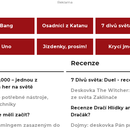
Bang
Osadníci z Katanu
7 divů svět
Uno
Jízdenky, prosím!
Krycí j
Recenze
000 – jednou z
7 Divů světa: Duel - r
 her na světě
Deskovka The Witcher:
 potřebné nástroje,
ze světa Zaklínače
echniky
Recenze Dračí Hlídky an
 měli začít?
Dračák?
argamingem zasazeným do
Dojmy: deskovka Pán p