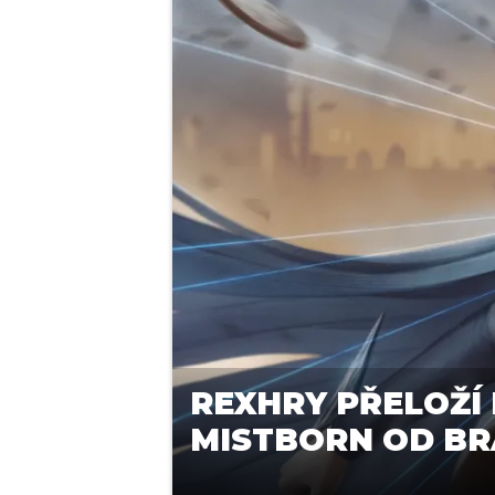
REXHRY PŘELOŽÍ 
MISTBORN OD B