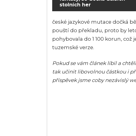
stolních her
české jazykové mutace dočká běh
pouští do překladu, proto by let
pohybovala do 1 100 korun, což j
tuzemské verze.
Pokud se vám článek líbil a cht
tak učinit libovolnou částkou i 
příspěvek jsme coby nezávislý w