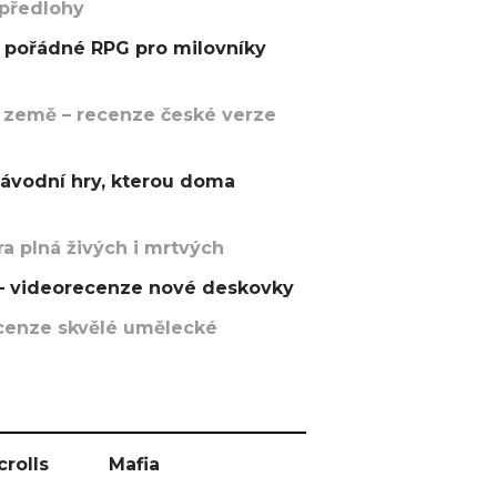
 předlohy
pořádné RPG pro milovníky
 země – recenze české verze
závodní hry, kterou doma
a plná živých i mrtvých
t – videorecenze nové deskovky
recenze skvělé umělecké
crolls
Mafia