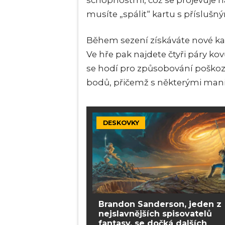
schopnostmi, což se projevuje na
musíte „spálit“ kartu s přísluš
Během sezení získáváte nové karty
Ve hře pak najdete čtyři páry ko
se hodí pro způsobování poškoze
bodů, přičemž s některými manip
DESKOVKY
Brandon Sanderson, jeden z
nejslavnějších spisovatelů
fantasy, se dočká dalších