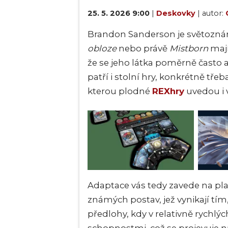
25. 5. 2026 9:00
|
Deskovky
| autor:
Brandon Sanderson je světoznám
obloze
nebo právě
Mistborn
mají
že se jeho látka poměrně často 
patří i stolní hry, konkrétně třeb
kterou plodné
REXhry
uvedou i 
Adaptace vás tedy zavede na plan
známých postav, jež vynikají tím,
předlohy, kdy v relativně rychlý