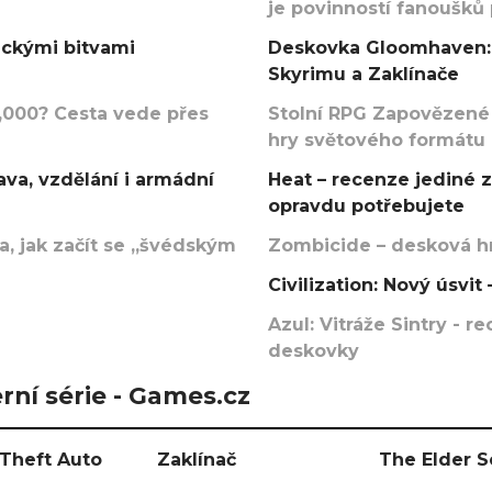
je povinností fanoušků
ickými bitvami
Deskovka Gloomhaven: 
Skyrimu a Zaklínače
000? Cesta vede přes
Stolní RPG Zapovězené
hry světového formátu
va, vzdělání i armádní
Heat – recenze jediné 
opravdu potřebujete
, jak začít se „švédským
Zombicide – desková hr
Civilization: Nový úsvi
Azul: Vitráže Sintry - 
deskovky
rní série - Games.cz
Theft Auto
Zaklínač
The Elder S