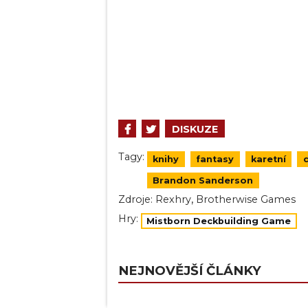
DISKUZE
Tagy:
knihy
fantasy
karetní
Brandon Sanderson
,
Zdroje:
Rexhry
Brotherwise Games
Hry:
Mistborn Deckbuilding Game
NEJNOVĚJŠÍ ČLÁNKY