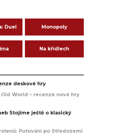
a: Duel
Monopoly
ména
Na křídlech
ecenze deskové hry
 Old World – recenze nové hry
eb Stojíme ještě o klasický
rstenů: Putování po Středozemi