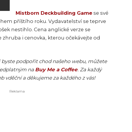
Mistborn Deckbuilding Game
se své
em příštího roku. Vydavatelství se teprve
ošek nestihlo. Cena anglické verze se
e zhruba i cenovka, kterou očekávejte od
ěli byste podpořit chod našeho webu, můžete
předplatným na
Buy Me a Coffee
. Za každý
eb vděční a děkujeme za každého z vás!