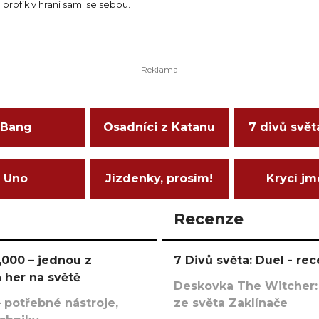
profík v hraní sami se sebou.
Bang
Osadníci z Katanu
7 divů svět
Uno
Jízdenky, prosím!
Krycí j
Recenze
000 – jednou z
7 Divů světa: Duel - r
 her na světě
Deskovka The Witcher:
 potřebné nástroje,
ze světa Zaklínače