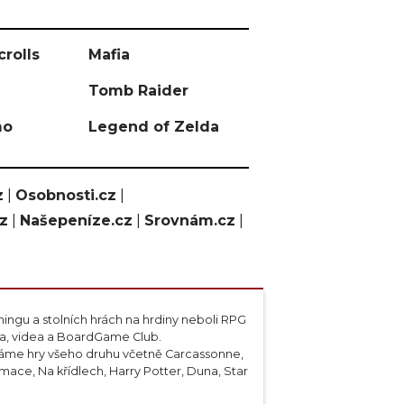
crolls
Mafia
Tomb Raider
mo
Legend of Zelda
z
|
Osobnosti.cz
|
cz
|
Našepeníze.cz
|
Srovnám.cz
|
ngu a stolních hrách na hrdiny neboli RPG
ta, videa a BoardGame Club.
váme hry všeho druhu včetně Carcassonne,
ace, Na křídlech, Harry Potter, Duna, Star