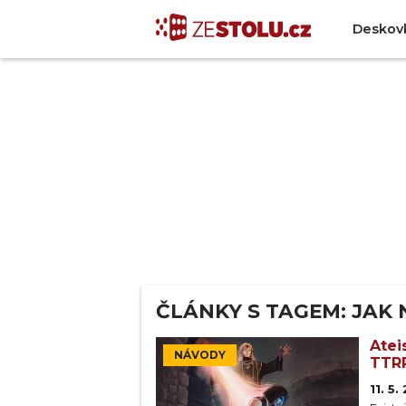
Deskov
ČLÁNKY S TAGEM: JAK 
Atei
NÁVODY
TTR
11. 5