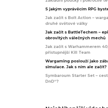
základní poučky i pokročilé t
S jakým vyprávěcím RPG byste
Jak začít s Bolt Action – w
druhé světové války
Jak začít s BattleTechem – ep
obrovitých válečných mechů
Jak začít s Warhammerem 40,
přístupnější Kill Team
Wargaming poslouží jako zába
simulace. Jak s ním ale začít?
Symbaroum Starter Set – cesta
DnD“?