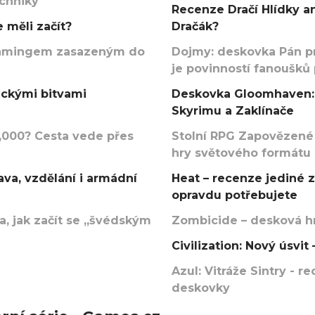
echniky
Recenze Dračí Hlídky an
 měli začít?
Dračák?
argamingem zasazeným do
Dojmy: deskovka Pán p
je povinností fanoušků
ickými bitvami
Deskovka Gloomhaven: 
Skyrimu a Zaklínače
000? Cesta vede přes
Stolní RPG Zapovězené
hry světového formátu
va, vzdělání i armádní
Heat – recenze jediné 
opravdu potřebujete
, jak začít se „švédským
Zombicide – desková hr
Civilization: Nový úsvi
Azul: Vitráže Sintry - 
deskovky