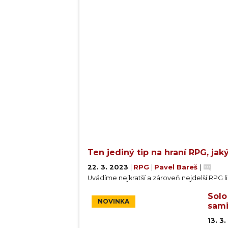
Ten jediný tip na hraní RPG, ja
22. 3. 2023
|
RPG
|
Pavel Bareš
|
Uvádíme nejkratší a zároveň nejdelší RPG li
Solo
NOVINKA
sami
13. 3