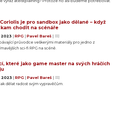
je výraz ateistplaining? Protože ho asi budeme potřebovat.
Coriolis je pro sandbox jako dělané – když
, kam chodit na scénáře
. 2023
|
RPG
|
Pavel Bareš
|
pávající průvodce veškerými materiály pro jedno z
ímavějších sci-fi RPG na scéně.
cí, které jako game master na svých hráčích
ju
. 2023
|
RPG
|
Pavel Bareš
|
jak dělat radost svým vypravěčům.