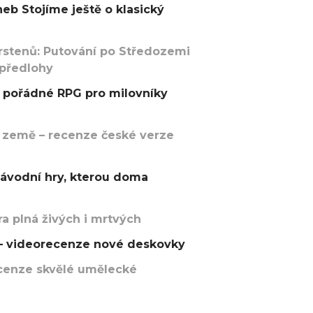
eb Stojíme ještě o klasický
rstenů: Putování po Středozemi
 předlohy
pořádné RPG pro milovníky
 země – recenze české verze
závodní hry, kterou doma
a plná živých i mrtvých
t – videorecenze nové deskovky
recenze skvělé umělecké