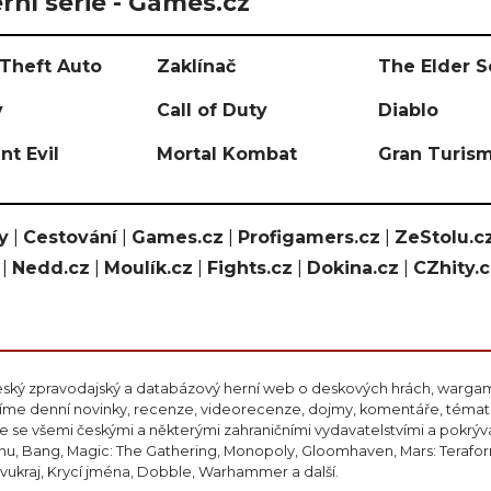
rní série - Games.cz
Theft Auto
Zaklínač
The Elder S
y
Call of Duty
Diablo
nt Evil
Mortal Kombat
Gran Turis
y
|
Cestování
|
Games.cz
|
Profigamers.cz
|
ZeStolu.c
|
Nedd.cz
|
Moulík.cz
|
Fights.cz
|
Dokina.cz
|
CZhity.
eský zpravodajský a databázový herní web o deskových hrách, wargami
ášíme denní novinky, recenze, videorecenze, dojmy, komentáře, téma
 se všemi českými a některými zahraničními vydavatelstvími a pokrý
nu, Bang, Magic: The Gathering, Monopoly, Gloomhaven, Mars: Teraform
ivukraj, Krycí jména, Dobble, Warhammer a další.