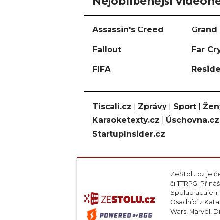
Nejoblíbenější videohe
Assassin's Creed
Grand 
Fallout
Far Cr
FIFA
Reside
Tiscali.cz
|
Zprávy
|
Sport
|
Žen
Karaoketexty.cz
|
Úschovna.cz
StartupInsider.cz
ZeStolu.cz je č
či TTRPG. Přin
Spolupracujeme
Osadníci z Kata
Wars, Marvel, D