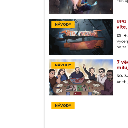
Existu
RPG 
NÁVODY
víte
25. 4
Vyčer
nejzaj
7 vě
NÁVODY
milu
30. 3
Aneb 
NÁVODY