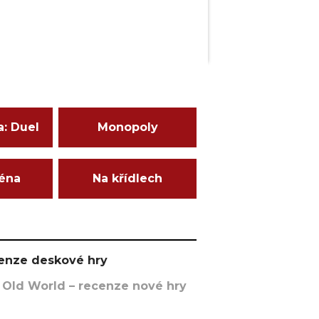
a: Duel
Monopoly
ména
Na křídlech
ecenze deskové hry
 Old World – recenze nové hry