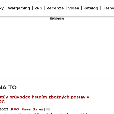
ky
Wargaming
RPG
Recenze
Videa
Katalog
Herny
NA TO
stův průvodce hraním zbožných postav v
PG
. 2023
|
RPG
|
Pavel Bareš
|