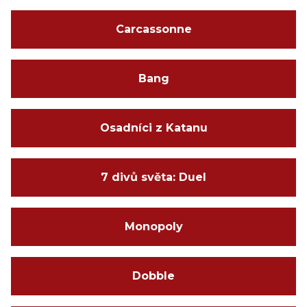
Carcassonne
Bang
Osadníci z Katanu
7 divů světa: Duel
Monopoly
Dobble