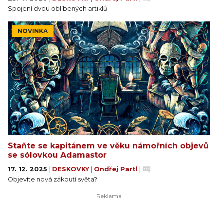
Spojení dvou oblíbených artiklů
NOVINKA
Staňte se kapitánem ve věku námořních objevů
se sólovkou Adamastor
17. 12. 2025
|
DESKOVKY
|
Ondřej Partl
|
Objevíte nová zákoutí světa?