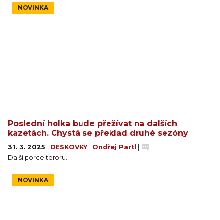
NOVINKA
Poslední holka bude přežívat na dalších
kazetách. Chystá se překlad druhé sezóny
31. 3. 2025
|
DESKOVKY
|
Ondřej Partl
|
Další porce teroru.
NOVINKA