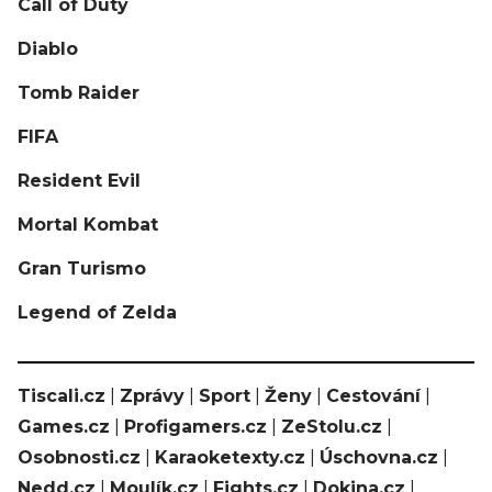
Call of Duty
Diablo
Tomb Raider
FIFA
Resident Evil
Mortal Kombat
Gran Turismo
Legend of Zelda
Tiscali.cz
|
Zprávy
|
Sport
|
Ženy
|
Cestování
|
Games.cz
|
Profigamers.cz
|
ZeStolu.cz
|
Osobnosti.cz
|
Karaoketexty.cz
|
Úschovna.cz
|
Nedd.cz
|
Moulík.cz
|
Fights.cz
|
Dokina.cz
|