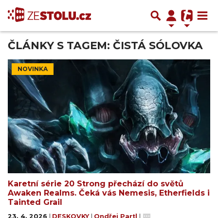
ČLÁNKY S TAGEM: ČISTÁ SÓLOVKA
NOVINKA
Karetní série 20 Strong přechází do světů
Awaken Realms. Čeká vás Nemesis, Etherfields i
Tainted Grail
23. 4. 2026
|
DESKOVKY
|
Ondřej Partl
|