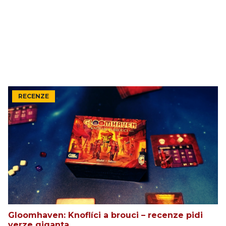
RECENZE
Gloomhaven: Knoflíci a brouci – recenze pidi
verze giganta