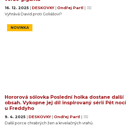
16. 12. 2025
|
DESKOVKY
|
Ondřej Partl
|
Vyhrává David proti Goliášovi?
NOVINKA
Hororová sólovka Poslední holka dostane další
obsah. Vykopne jej díl inspirovaný sérií Pět nocí
u Freddyho
9. 4. 2025
|
DESKOVKY
|
Ondřej Partl
|
Další porce chrabrých žen a krvelačných vrahů.