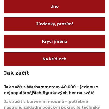
Uno
Jízdenky, prosím!
Krycí jména
Na křídlech
Jak začít
Jak začít s Warhammerem 40,000 – jednou z
nejpopulárnějších figurkových her na světě
Jak začít s barvením modelů – potřebné
nástroje, základní poučky i pokročilé techniky