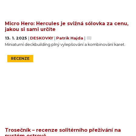
Micro Hero: Hercules je svižná sólovka za cenu,
jakou si sami určíte
13. 1. 2025
|
DESKOVKY
|
Patrik Hajda
|
Miniaturní deckbuilding plný vylepšování a kombinování karet.
RECENZE
Trosečník – recenze solitérního přežívání na
pustém ostrově