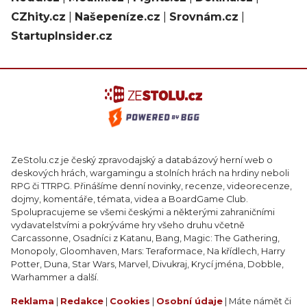
CZhity.cz
|
Našepeníze.cz
|
Srovnám.cz
|
StartupInsider.cz
ZeStolu.cz je český zpravodajský a databázový herní web o
deskových hrách, wargamingu a stolních hrách na hrdiny neboli
RPG či TTRPG. Přinášíme denní novinky, recenze, videorecenze,
dojmy, komentáře, témata, videa a BoardGame Club.
Spolupracujeme se všemi českými a některými zahraničními
vydavatelstvími a pokrýváme hry všeho druhu včetně
Carcassonne, Osadníci z Katanu, Bang, Magic: The Gathering,
Monopoly, Gloomhaven, Mars: Teraformace, Na křídlech, Harry
Potter, Duna, Star Wars, Marvel, Divukraj, Krycí jména, Dobble,
Warhammer a další.
Reklama
|
Redakce
|
Cookies
|
Osobní údaje
| Máte námět či