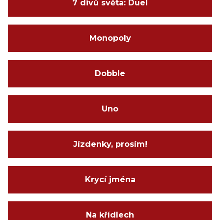
7 divů světa: Duel
Monopoly
Dobble
Uno
Jízdenky, prosím!
Krycí jména
Na křídlech