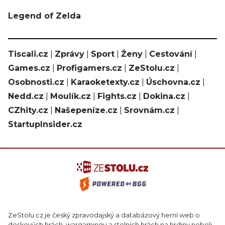
Legend of Zelda
Tiscali.cz
|
Zprávy
|
Sport
|
Ženy
|
Cestování
|
Games.cz
|
Profigamers.cz
|
ZeStolu.cz
|
Osobnosti.cz
|
Karaoketexty.cz
|
Úschovna.cz
|
Nedd.cz
|
Moulík.cz
|
Fights.cz
|
Dokina.cz
|
CZhity.cz
|
Našepeníze.cz
|
Srovnám.cz
|
StartupInsider.cz
ZeStolu.cz je český zpravodajský a databázový herní web o
deskových hrách, wargamingu a stolních hrách na hrdiny neboli