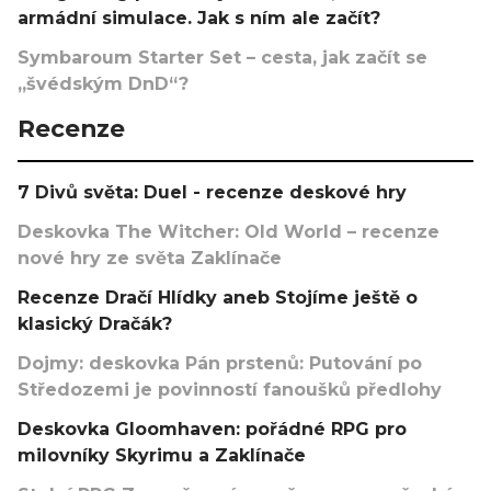
armádní simulace. Jak s ním ale začít?
Symbaroum Starter Set – cesta, jak začít se
„švédským DnD“?
Recenze
7 Divů světa: Duel - recenze deskové hry
Deskovka The Witcher: Old World – recenze
nové hry ze světa Zaklínače
Recenze Dračí Hlídky aneb Stojíme ještě o
klasický Dračák?
Dojmy: deskovka Pán prstenů: Putování po
Středozemi je povinností fanoušků předlohy
Deskovka Gloomhaven: pořádné RPG pro
milovníky Skyrimu a Zaklínače