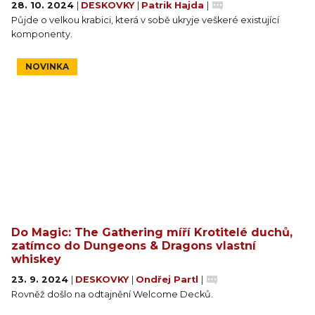
28. 10. 2024
|
DESKOVKY
|
Patrik Hajda
|
Půjde o velkou krabici, která v sobě ukryje veškeré existující
komponenty.
NOVINKA
Do Magic: The Gathering míří Krotitelé duchů,
zatímco do Dungeons & Dragons vlastní
whiskey
23. 9. 2024
|
DESKOVKY
|
Ondřej Partl
|
Rovněž došlo na odtajnění Welcome Decků.