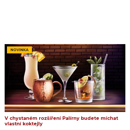
NOVINKA
V chystaném rozšíření Palírny budete míchat
vlastní koktejly