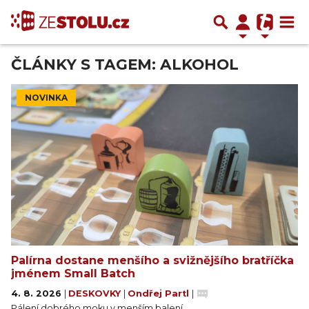
ČLÁNKY S TAGEM: ALKOHOL
NOVINKA
Palírna dostane menšího a svižnějšího bratříčka
jménem Small Batch
4. 8. 2026
|
DESKOVKY
|
Ondřej Partl
|
Pálení dobrého moku v menším balení