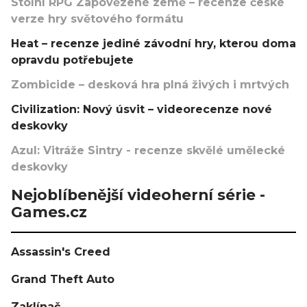
Stolní RPG Zapovězené země – recenze české
verze hry světového formátu
Heat – recenze jediné závodní hry, kterou doma
opravdu potřebujete
Zombicide – desková hra plná živých i mrtvých
Civilization: Nový úsvit – videorecenze nové
deskovky
Azul: Vitráže Sintry - recenze skvělé umělecké
deskovky
Nejoblíbenější videoherní série -
Games.cz
Assassin's Creed
Grand Theft Auto
Zaklínač