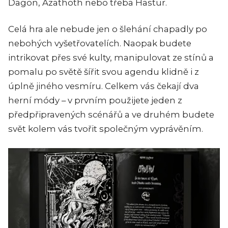
Dagon, Azathoth nebo třeba Hastur.
Celá hra ale nebude jen o šlehání chapadly po
nebohých vyšetřovatelích. Naopak budete
intrikovat přes své kulty, manipulovat ze stínů a
pomalu po světě šířit svou agendu klidně i z
úplně jiného vesmíru. Celkem vás čekají dva
herní módy – v prvním použijete jeden z
předpřipravených scénářů a ve druhém budete
svět kolem vás tvořit společným vyprávěním.