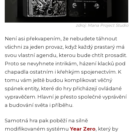
zdroj: Mana Project Studio
Není asi překvapením, že nebudete táhnout
všichni za jeden provaz, když každý prastarý má
svou vlastní agendu, kterou bude chtít prosadit.
Proto se nevyhnete intrikám, házení klacků pod
chapadla ostatním i křehkým spojenectvím. K
tomu vám ještě budou komplikovat věčný
spánek entity, které do hry přicházejí ovládané
vypravěčem. Hlavní je přesto společné vyprávění
a budování světa i příběhu.
Samotná hra pak poběží na silně
modifikovaném systému
Year Zero
, který by