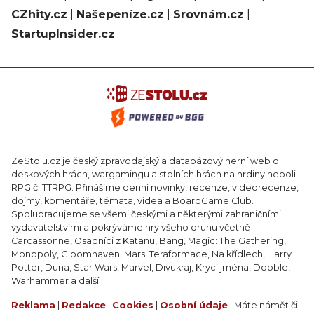
CZhity.cz
|
Našepeníze.cz
|
Srovnám.cz
|
StartupInsider.cz
ZeStolu.cz je český zpravodajský a databázový herní web o
deskových hrách, wargamingu a stolních hrách na hrdiny neboli
RPG či TTRPG. Přinášíme denní novinky, recenze, videorecenze,
dojmy, komentáře, témata, videa a BoardGame Club.
Spolupracujeme se všemi českými a některými zahraničními
vydavatelstvími a pokrýváme hry všeho druhu včetně
Carcassonne, Osadníci z Katanu, Bang, Magic: The Gathering,
Monopoly, Gloomhaven, Mars: Teraformace, Na křídlech, Harry
Potter, Duna, Star Wars, Marvel, Divukraj, Krycí jména, Dobble,
Warhammer a další.
Reklama
|
Redakce
|
Cookies
|
Osobní údaje
| Máte námět či