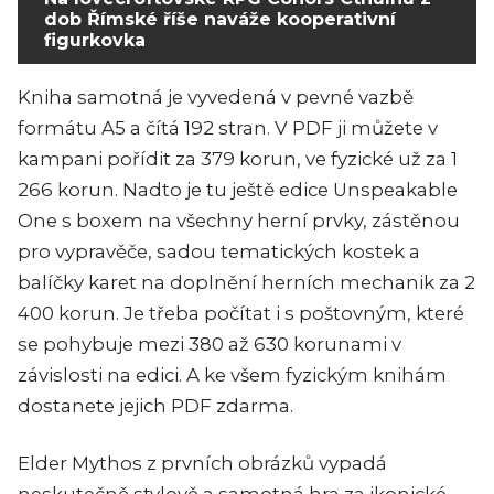
dob Římské říše naváže kooperativní
figurkovka
Kniha samotná je vyvedená v pevné vazbě
formátu A5 a čítá 192 stran. V PDF ji můžete v
kampani pořídit za 379 korun, ve fyzické už za 1
266 korun. Nadto je tu ještě edice Unspeakable
One s boxem na všechny herní prvky, zástěnou
pro vypravěče, sadou tematických kostek a
balíčky karet na doplnění herních mechanik za 2
400 korun. Je třeba počítat i s poštovným, které
se pohybuje mezi 380 až 630 korunami v
závislosti na edici. A ke všem fyzickým knihám
dostanete jejich PDF zdarma.
Elder Mythos z prvních obrázků vypadá
neskutečně stylově a samotná hra za ikonické