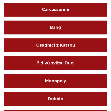
Carcassonne
Bang
Osadníci z Katanu
7 divů světa: Duel
Monopoly
Dobble