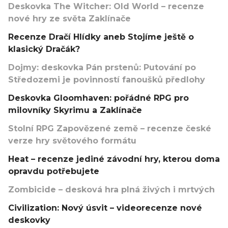
Deskovka The Witcher: Old World – recenze
nové hry ze světa Zaklínače
Recenze Dračí Hlídky aneb Stojíme ještě o
klasický Dračák?
Dojmy: deskovka Pán prstenů: Putování po
Středozemi je povinností fanoušků předlohy
Deskovka Gloomhaven: pořádné RPG pro
milovníky Skyrimu a Zaklínače
Stolní RPG Zapovězené země – recenze české
verze hry světového formátu
Heat – recenze jediné závodní hry, kterou doma
opravdu potřebujete
Zombicide – desková hra plná živých i mrtvých
Civilization: Nový úsvit – videorecenze nové
deskovky