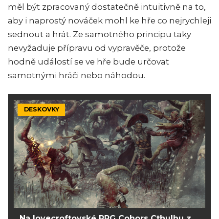
měl být zpracovaný dostatečně intuitivně na to,
aby i naprostý nováček mohl ke hře co nejrychleji
sednout a hrát. Ze samotného principu taky
nevyžaduje přípravu od vypravěče, protože
hodně událostí se ve hře bude určovat
samotnými hráči nebo náhodou.
DESKOVKY
Na lovecroftovské RPG Cohors Cthulhu z