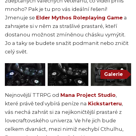
zdeptaných válečných veteránů, co viděli příliš
mnoho? Pak je tu pro vás ideální řešení!
Jmenuje se
Elder Mythos Roleplaying Game
a
zahrajete si v něm za strašlivé prastaré, kteří
dostanou možnost zmíněnou chásku vymýtit.
Jo a taky se budete snažit podmanit nebo zničit
celý svět.
Galerie
Nejnovější TTRPG od
Mana Project Studio
,
které právě teď vybírá peníze na
Kickstarteru
,
vás nechá zahrát si za nejikoničtější prastaré z
lovecraftovského univerza. Ve hře jich bude
celkem dvanáct, mezi nimiž nechybí Cthulhu,