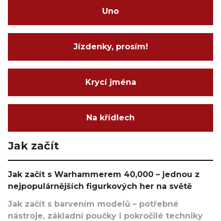
Uno
Jízdenky, prosím!
Krycí jména
Na křídlech
Jak začít
Jak začít s Warhammerem 40,000 – jednou z
nejpopulárnějších figurkových her na světě
Jak začít s barvením modelů – potřebné
nástroje, základní poučky i pokročilé techniky