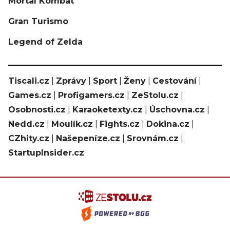
Mortal Kombat
Gran Turismo
Legend of Zelda
Tiscali.cz
|
Zprávy
|
Sport
|
Ženy
|
Cestování
|
Games.cz
|
Profigamers.cz
|
ZeStolu.cz
|
Osobnosti.cz
|
Karaoketexty.cz
|
Úschovna.cz
|
Nedd.cz
|
Moulík.cz
|
Fights.cz
|
Dokina.cz
|
CZhity.cz
|
Našepeníze.cz
|
Srovnám.cz
|
StartupInsider.cz