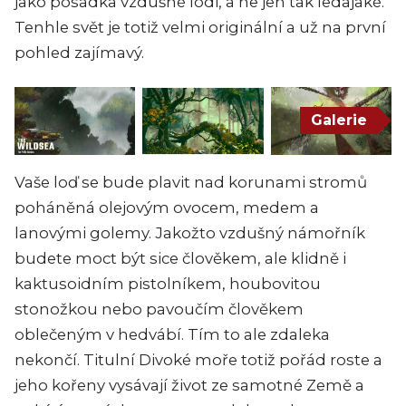
jako posádka vzdušné lodi, a ne jen tak ledajaké.
Tenhle svět je totiž velmi originální a už na první
pohled zajímavý.
Galerie
Vaše loď se bude plavit nad korunami stromů
poháněná olejovým ovocem, medem a
lanovými golemy. Jakožto vzdušný námořník
budete moct být sice člověkem, ale klidně i
kaktusoidním pistolníkem, houbovitou
stonožkou nebo pavoučím člověkem
oblečeným v hedvábí. Tím to ale zdaleka
nekončí. Titulní Divoké moře totiž pořád roste a
jeho kořeny vysávají život ze samotné Země a