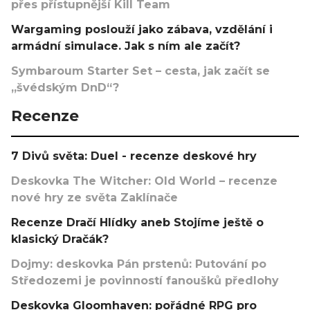
přes přístupnější Kill Team
Wargaming poslouží jako zábava, vzdělání i
armádní simulace. Jak s ním ale začít?
Symbaroum Starter Set – cesta, jak začít se
„švédským DnD“?
Recenze
7 Divů světa: Duel - recenze deskové hry
Deskovka The Witcher: Old World – recenze
nové hry ze světa Zaklínače
Recenze Dračí Hlídky aneb Stojíme ještě o
klasický Dračák?
Dojmy: deskovka Pán prstenů: Putování po
Středozemi je povinností fanoušků předlohy
Deskovka Gloomhaven: pořádné RPG pro