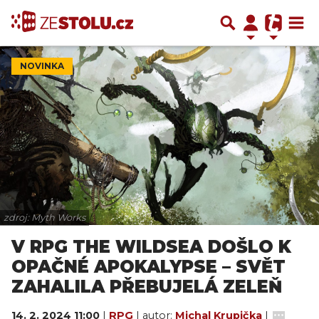
NOVINKA
zdroj: Myth Works
V RPG THE WILDSEA DOŠLO K
OPAČNÉ APOKALYPSE – SVĚT
ZAHALILA PŘEBUJELÁ ZELEŇ
14. 2. 2024 11:00
|
RPG
| autor:
Michal Krupička
|