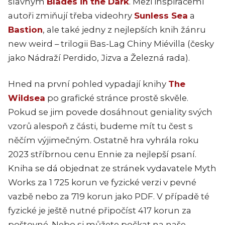
slavným
Blades in the Dark
. Mezi inspiracemi
autoři zmiňují třeba videohry
Sunless Sea
a
Bastion
, ale také jedny z nejlepších knih žánru
new weird – trilogii Bas-Lag Chiny Miévilla (česky
jako Nádraží Perdido, Jizva a Železná rada).
Hned na první pohled vypadají knihy
The
Wildsea
po grafické stránce prostě skvěle.
Pokud se jim povede dosáhnout geniality svých
vzorů alespoň z části, budeme mít tu čest s
něčím výjimečným. Ostatně hra vyhrála roku
2023 stříbrnou cenu Ennie za nejlepší psaní.
Kniha se dá objednat ze stránek vydavatele Myth
Works za 1 725 korun ve fyzické verzi v pevné
vazbě nebo za 719 korun jako PDF. V případě té
fyzické je ještě nutné připočíst 417 korun za
poštovné. Nebo si můžete počkat na naše