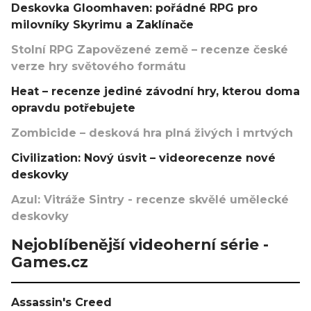
Deskovka Gloomhaven: pořádné RPG pro
milovníky Skyrimu a Zaklínače
Stolní RPG Zapovězené země – recenze české
verze hry světového formátu
Heat – recenze jediné závodní hry, kterou doma
opravdu potřebujete
Zombicide – desková hra plná živých i mrtvých
Civilization: Nový úsvit – videorecenze nové
deskovky
Azul: Vitráže Sintry - recenze skvělé umělecké
deskovky
Nejoblíbenější videoherní série -
Games.cz
Assassin's Creed