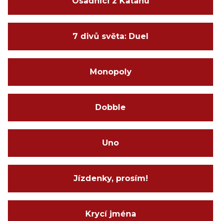
Osadníci z Katanu
7 divů světa: Duel
Monopoly
Dobble
Uno
Jízdenky, prosím!
Krycí jména