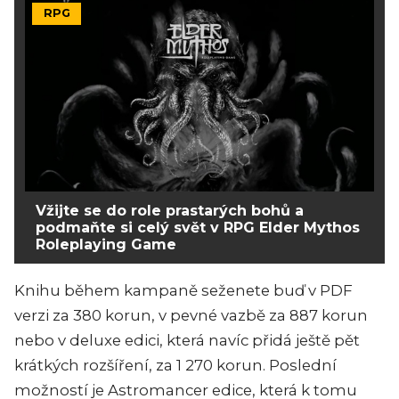
RPG
Vžijte se do role prastarých bohů a
podmaňte si celý svět v RPG Elder Mythos
Roleplaying Game
Knihu během kampaně seženete buď v PDF
verzi za 380 korun, v pevné vazbě za 887 korun
nebo v deluxe edici, která navíc přidá ještě pět
krátkých rozšíření, za 1 270 korun. Poslední
možností je Astromancer edice, která k tomu