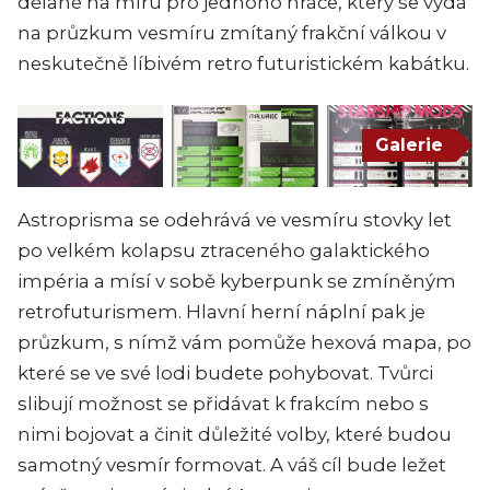
dělané na míru pro jednoho hráče, který se vydá
na průzkum vesmíru zmítaný frakční válkou v
neskutečně líbivém retro futuristickém kabátku.
Galerie
Astroprisma se odehrává ve vesmíru stovky let
po velkém kolapsu ztraceného galaktického
impéria a mísí v sobě kyberpunk se zmíněným
retrofuturismem. Hlavní herní náplní pak je
průzkum, s nímž vám pomůže hexová mapa, po
které se ve své lodi budete pohybovat. Tvůrci
slibují možnost se přidávat k frakcím nebo s
nimi bojovat a činit důležité volby, které budou
samotný vesmír formovat. A váš cíl bude ležet