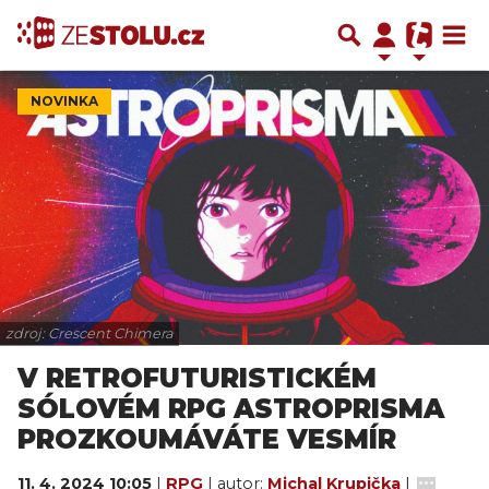
NOVINKA
zdroj: Crescent Chimera
V RETROFUTURISTICKÉM
SÓLOVÉM RPG ASTROPRISMA
PROZKOUMÁVÁTE VESMÍR
11. 4. 2024 10:05
|
RPG
| autor:
Michal Krupička
|