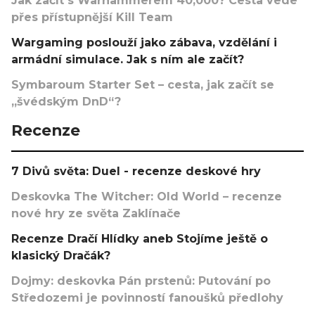
Jak začít s Warhammerem 40,000? Cesta vede
přes přístupnější Kill Team
Wargaming poslouží jako zábava, vzdělání i
armádní simulace. Jak s ním ale začít?
Symbaroum Starter Set – cesta, jak začít se
„švédským DnD“?
Recenze
7 Divů světa: Duel - recenze deskové hry
Deskovka The Witcher: Old World – recenze
nové hry ze světa Zaklínače
Recenze Dračí Hlídky aneb Stojíme ještě o
klasický Dračák?
Dojmy: deskovka Pán prstenů: Putování po
Středozemi je povinností fanoušků předlohy