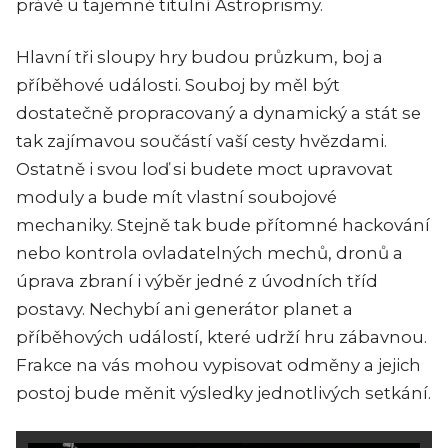
právě u tajemné titulní Astroprismy.
Hlavní tři sloupy hry budou průzkum, boj a
příběhové události. Souboj by měl být
dostatečně propracovaný a dynamický a stát se
tak zajímavou součástí vaší cesty hvězdami.
Ostatně i svou loď si budete moct upravovat
moduly a bude mít vlastní soubojové
mechaniky. Stejně tak bude přítomné hackování
nebo kontrola ovladatelných mechů, dronů a
úprava zbraní i výběr jedné z úvodních tříd
postavy. Nechybí ani generátor planet a
příběhových událostí, které udrží hru zábavnou.
Frakce na vás mohou vypisovat odměny a jejich
postoj bude měnit výsledky jednotlivých setkání.