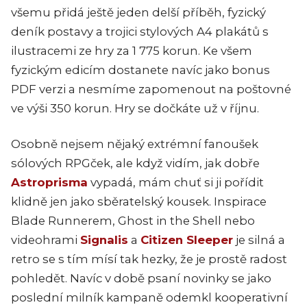
všemu přidá ještě jeden delší příběh, fyzický
deník postavy a trojici stylových A4 plakátů s
ilustracemi ze hry za 1 775 korun. Ke všem
fyzickým edicím dostanete navíc jako bonus
PDF verzi a nesmíme zapomenout na poštovné
ve výši 350 korun. Hry se dočkáte už v říjnu.
Osobně nejsem nějaký extrémní fanoušek
sólových RPGček, ale když vidím, jak dobře
Astroprisma
vypadá, mám chuť si ji pořídit
klidně jen jako sběratelský kousek. Inspirace
Blade Runnerem, Ghost in the Shell nebo
videohrami
Signalis
a
Citizen Sleeper
je silná a
retro se s tím mísí tak hezky, že je prostě radost
pohledět. Navíc v době psaní novinky se jako
poslední milník kampaně odemkl kooperativní