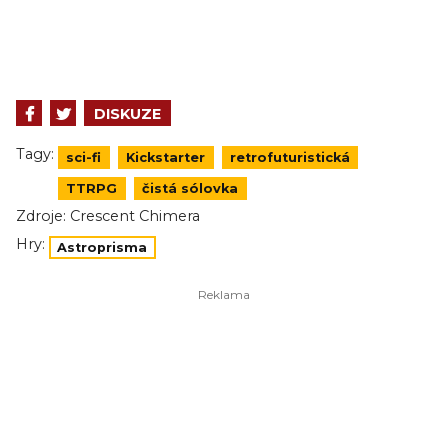
DISKUZE
Tagy:
sci-fi
Kickstarter
retrofuturistická
TTRPG
čistá sólovka
Zdroje:
Crescent Chimera
Hry:
Astroprisma