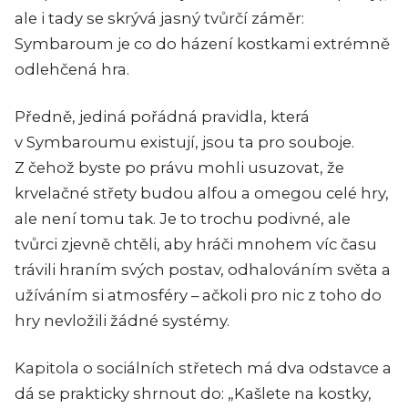
ale i tady se skrývá jasný tvůrčí záměr:
Symbaroum je co do házení kostkami extrémně
odlehčená hra.
Předně, jediná pořádná pravidla, která
v Symbaroumu existují, jsou ta pro souboje.
Z čehož byste po právu mohli usuzovat, že
krvelačné střety budou alfou a omegou celé hry,
ale není tomu tak. Je to trochu podivné, ale
tvůrci zjevně chtěli, aby hráči mnohem víc času
trávili hraním svých postav, odhalováním světa a
užíváním si atmosféry – ačkoli pro nic z toho do
hry nevložili žádné systémy.
Kapitola o sociálních střetech má dva odstavce a
dá se prakticky shrnout do: „Kašlete na kostky,