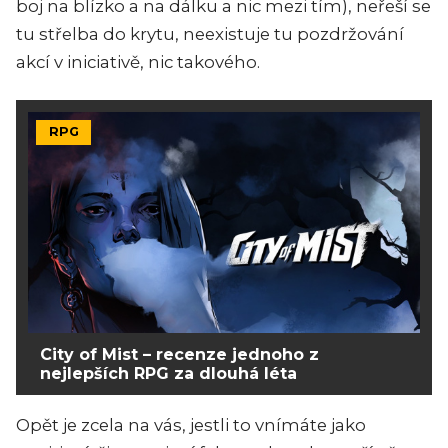
boj na blízko a na dálku a nic mezi tím), neřeší se
tu střelba do krytu, neexistuje tu pozdržování
akcí v iniciativě, nic takového.
RPG
City of Mist – recenze jednoho z
nejlepších RPG za dlouhá léta
Opět je zcela na vás, jestli to vnímáte jako