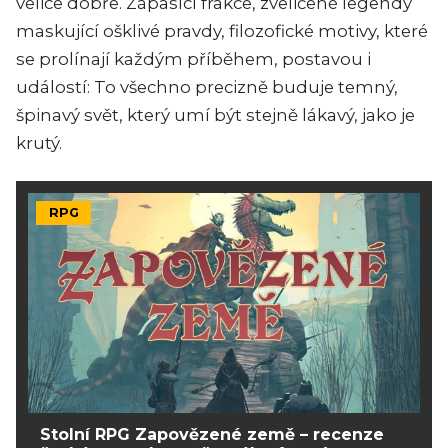
velice dobře. Zápasící frakce, zveličené legendy
maskující ošklivé pravdy, filozofické motivy, které
se prolínají každým příběhem, postavou i
událostí: To všechno precizně buduje temný,
špinavý svět, který umí být stejně lákavý, jako je
krutý.
RPG
Stolní RPG Zapovězené země – recenze