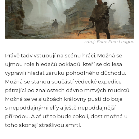
zdroj: Foto: Free League
Právě tady vstupují na scénu hráči. Možná se
ujmou role hledačů pokladů, kteří se do lesa
vypravili hledat záruku pohodlného důchodu.
Možná se stanou součástí vědecké expedice
pátrající po znalostech dávno mrtvých mudrců.
Možná se ve službách královny pustí do boje
s nepoddajnými elfy a ještě nepoddajnější
přírodou. A ať už to bude cokoli, dost možná u
toho skonají strašlivou smrtí.