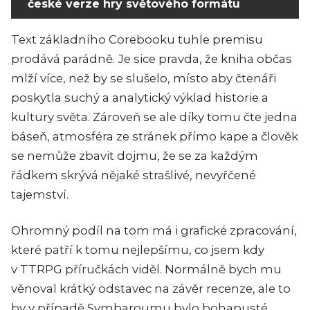
české verze hry světového formátu
Text základního Corebooku tuhle premisu
prodává parádně. Je sice pravda, že kniha občas
mlží více, než by se slušelo, místo aby čtenáři
poskytla suchý a analytický výklad historie a
kultury světa. Zároveň se ale díky tomu čte jedna
báseň, atmosféra ze stránek přímo kape a člověk
se nemůže zbavit dojmu, že se za každým
řádkem skrývá nějaké strašlivé, nevyřčené
tajemství.
Ohromný podíl na tom má i grafické zpracování,
které patří k tomu nejlepšímu, co jsem kdy
v TTRPG příručkách viděl. Normálně bych mu
věnoval krátký odstavec na závěr recenze, ale to
by v případě Symbaroumu bylo bohapusté