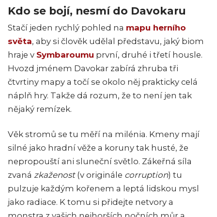
Kdo se bojí, nesmí do Davokaru
Stačí jeden rychlý pohled na
mapu herního
světa
, aby si člověk udělal představu, jaký biom
hraje v
Symbaroumu
první, druhé i třetí housle.
Hvozd jménem Davokar zabírá zhruba tři
čtvrtiny mapy a točí se okolo něj prakticky celá
náplň hry. Takže dá rozum, že to není jen tak
nějaký remízek.
Věk stromů se tu měří na milénia. Kmeny mají
silné jako hradní věže a koruny tak husté, že
nepropouští ani sluneční světlo. Zákeřná síla
zvaná
zkaženost
(v originále
corruption
) tu
pulzuje každým kořenem a leptá lidskou mysl
jako radiace. K tomu si přidejte netvory a
monstra z vašich nejhorších nočních můr a