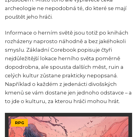
archeologie ne nepodobná té, do které se mají
pouštět jeho hráči.
Informace o herním světě jsou totiž po knihách
rozházeny naprosto náhodně a bez jakéhokoli
smyslu. Základní Corebook popisuje čtyři
nejdůležitější lokace herního světa poměrně
dopodrobna, ale spousta dalších měst, ruin a
celých kultur zůstane prakticky nepopsaná.
Například o každém z jedenácti divošských
kmenů se vám dostane jen jednoho odstavce – a
to jde o kulturu, za kterou hráči mohou hrát.
RPG