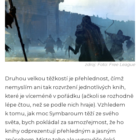
zdroj: Foto: Free League
Druhou velkou těžkostí je přehlednost, čímž
nemyslím ani tak rozvržení jednotlivých knih,
které je víceméně v pořádku (ačkoli se rozhodně
lépe čtou, než se podle nich hraje). Vzhledem
k tomu, jak moc Symbaroum těží ze svého
světa, bych pokládal za samozřejmost, že ho
knihy odprezentují přehledným a jasným
způsobem. Místo toho ale vypravěče čeká