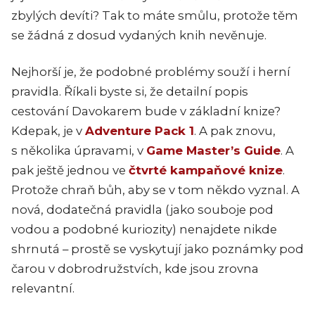
zbylých devíti? Tak to máte smůlu, protože těm
se žádná z dosud vydaných knih nevěnuje.
Nejhorší je, že podobné problémy souží i herní
pravidla. Říkali byste si, že detailní popis
cestování Davokarem bude v základní knize?
Kdepak, je v
Adventure Pack 1
. A pak znovu,
s několika úpravami, v
Game Master’s Guide
. A
pak ještě jednou ve
čtvrté kampaňové knize
.
Protože chraň bůh, aby se v tom někdo vyznal. A
nová, dodatečná pravidla (jako souboje pod
vodou a podobné kuriozity) nenajdete nikde
shrnutá – prostě se vyskytují jako poznámky pod
čarou v dobrodružstvích, kde jsou zrovna
relevantní.