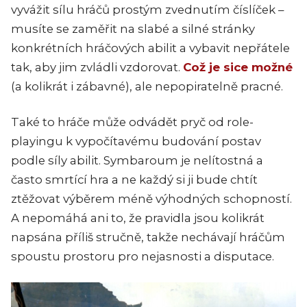
vyvážit sílu hráčů prostým zvednutím číslíček –
musíte se zaměřit na slabé a silné stránky
konkrétních hráčových abilit a vybavit nepřátele
tak, aby jim zvládli vzdorovat.
Což je sice možné
(a kolikrát i zábavné), ale nepopiratelně pracné.
Také to hráče může odvádět pryč od role-
playingu k vypočítavému budování postav
podle síly abilit. Symbaroum je nelítostná a
často smrtící hra a ne každý si ji bude chtít
ztěžovat výběrem méně výhodných schopností.
A nepomáhá ani to, že pravidla jsou kolikrát
napsána příliš stručně, takže nechávají hráčům
spoustu prostoru pro nejasnosti a disputace.