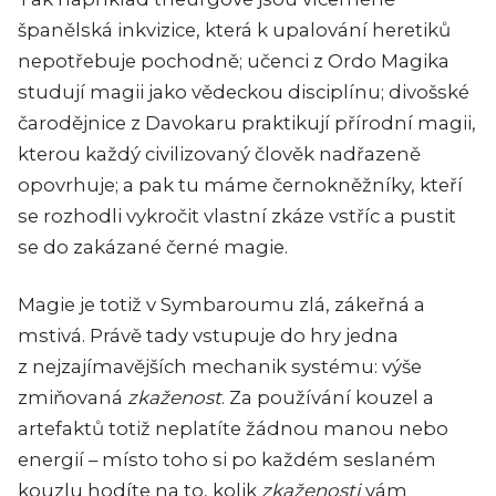
španělská inkvizice, která k upalování heretiků
nepotřebuje pochodně; učenci z Ordo Magika
studují magii jako vědeckou disciplínu; divošské
čarodějnice z Davokaru praktikují přírodní magii,
kterou každý civilizovaný člověk nadřazeně
opovrhuje; a pak tu máme černokněžníky, kteří
se rozhodli vykročit vlastní zkáze vstříc a pustit
se do zakázané černé magie.
Magie je totiž v Symbaroumu zlá, zákeřná a
mstivá. Právě tady vstupuje do hry jedna
z nejzajímavějších mechanik systému: výše
zmiňovaná
zkaženost
. Za používání kouzel a
artefaktů totiž neplatíte žádnou manou nebo
energií – místo toho si po každém seslaném
kouzlu hodíte na to, kolik
zkaženosti
vám