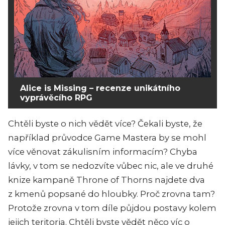
Alice is Missing – recenze unikátního
vyprávěcího RPG
Chtěli byste o nich vědět více? Čekali byste, že
například průvodce Game Mastera by se mohl
více věnovat zákulisním informacím? Chyba
lávky, v tom se nedozvíte vůbec nic, ale ve druhé
knize kampaně Throne of Thorns najdete dva
z kmenů popsané do hloubky. Proč zrovna tam?
Protože zrovna v tom díle půjdou postavy kolem
jejich teritoria. Chtěli byste vědět něco víc o