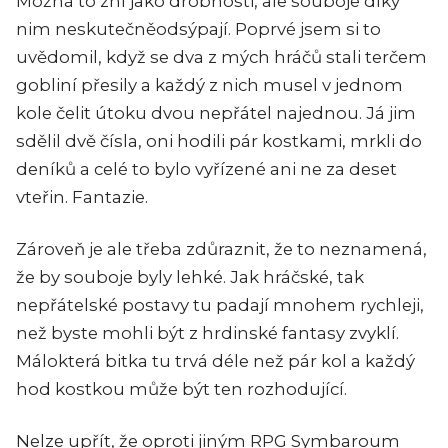
Možná to zní jako drobnosti, ale souboje díky
nim neskutečněodsýpají. Poprvé jsem si to
uvědomil, když se dva z mých hráčů stali terčem
gobliní přesily a každý z nich musel v jednom
kole čelit útoku dvou nepřátel najednou. Já jim
sdělil dvě čísla, oni hodili pár kostkami, mrkli do
deníků a celé to bylo vyřízené ani ne za deset
vteřin. Fantazie.
Zároveň je ale třeba zdůraznit, že to neznamená,
že by souboje byly lehké. Jak hráčské, tak
nepřátelské postavy tu padají mnohem rychleji,
než byste mohli být z hrdinské fantasy zvyklí.
Málokterá bitka tu trvá déle než pár kol a každý
hod kostkou může být ten rozhodující.
Nelze upřít, že oproti jiným RPG Symbaroum