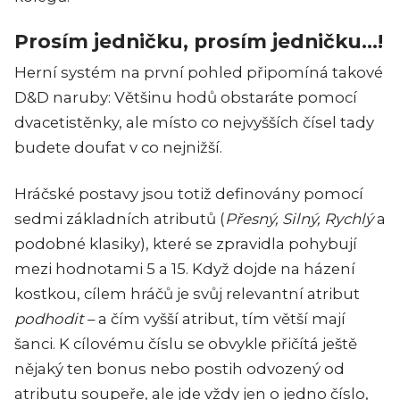
Prosím jedničku, prosím jedničku…!
Herní systém na první pohled připomíná takové
D&D naruby: Většinu hodů obstaráte pomocí
dvacetistěnky, ale místo co nejvyšších čísel tady
budete doufat v co nejnižší.
Hráčské postavy jsou totiž definovány pomocí
sedmi základních atributů (
Přesný, Silný, Rychlý
a
podobné klasiky), které se zpravidla pohybují
mezi hodnotami 5 a 15. Když dojde na házení
kostkou, cílem hráčů je svůj relevantní atribut
podhodit
– a čím vyšší atribut, tím větší mají
šanci. K cílovému číslu se obvykle přičítá ještě
nějaký ten bonus nebo postih odvozený od
atributu soupeře, ale jde vždy jen o jedno číslo,