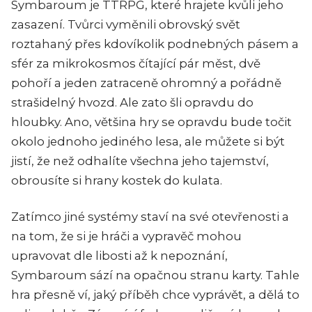
Symbaroum je TTRPG, které hrajete kvůli jeho
zasazení. Tvůrci vyměnili obrovský svět
roztahaný přes kdovíkolik podnebných pásem a
sfér za mikrokosmos čítající pár měst, dvě
pohoří a jeden zatraceně ohromný a pořádně
strašidelný hvozd. Ale zato šli opravdu do
hloubky. Ano, většina hry se opravdu bude točit
okolo jednoho jediného lesa, ale můžete si být
jistí, že než odhalíte všechna jeho tajemství,
obrousíte si hrany kostek do kulata.
Zatímco jiné systémy staví na své otevřenosti a
na tom, že si je hráči a vypravěč mohou
upravovat dle libosti až k nepoznání,
Symbaroum sází na opačnou stranu karty. Tahle
hra přesně ví, jaký příběh chce vyprávět, a dělá to