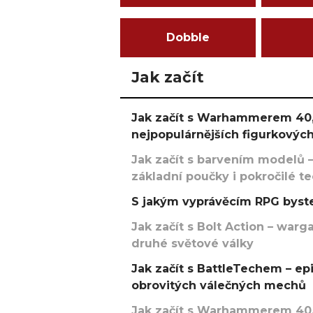
Dobble
Jak začít
Jak začít s Warhammerem 40,
nejpopulárnějších figurkových
Jak začít s barvením modelů –
základní poučky i pokročilé t
S jakým vyprávěcím RPG byste
Jak začít s Bolt Action – w
druhé světové války
Jak začít s BattleTechem – ep
obrovitých válečných mechů
Jak začít s Warhammerem 40,