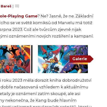
 Bareš
|
Role-Playing Game
? Ne? Jasně, že ne. Základní
cího se ve světě komiksů od Marvelu má totiž
. srpna 2023. Což ale tvůrcům zjevně nijak
nými oznámeními
nových rozšíření a kampaní.
Galerie
i roku 2023 měla dorazit kniha dobrodružství
 dobře načasovaná vzhledem k aktuálnímu
aily je oznámení zatím skoupé, ale asi
ny nekonečna, že Kang bude hlavním