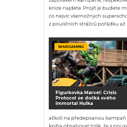
záporákem kampaně, respektive 
knize najdete. Projít je budete m
co nejvíc všemožných supersch
z pouličních strážců pořádku a
WARGAMING
Figurkovka Marvel: Crisis
Protocol se dočká svého
Immortal Hulka
ačkoli na předepsanou kampaň 
kniha obsahovat tolik, že ji pr