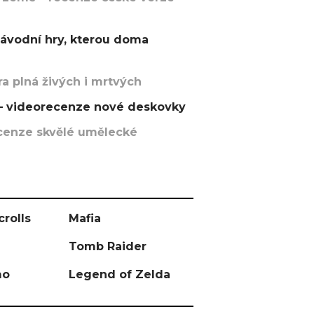
závodní hry, kterou doma
a plná živých i mrtvých
t – videorecenze nové deskovky
recenze skvělé umělecké
crolls
Mafia
Tomb Raider
mo
Legend of Zelda