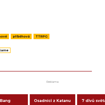
nové
příběhová
TTRPG
 Game
Bang
Osadníci z Katanu
7 divů svět