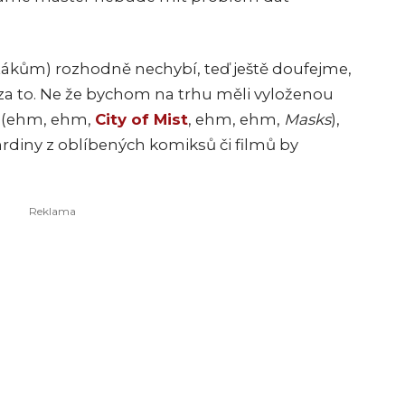
ákům) rozhodně nechybí, teď ještě doufejme,
 za to. Ne že bychom na trhu měli vyloženou
a (ehm, ehm
,
City of Mist
,
ehm, ehm,
Masks
),
hrdiny z oblíbených komiksů či filmů by