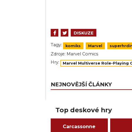
DISKUZE
Tagy:
komiks
Marvel
superhrdi
Zdroje:
Marvel Comics
Hry:
Marvel Multiverse Role-Playing
NEJNOVĚJŠÍ ČLÁNKY
Top deskové hry
Carcassonne