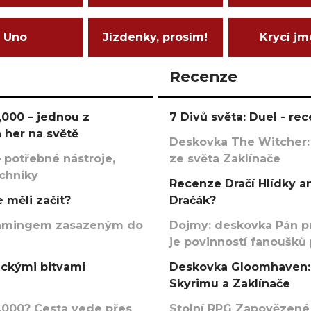
Uno
Jízdenky, prosím!
Krycí j
Recenze
000 – jednou z
7 Divů světa: Duel - r
 her na světě
Deskovka The Witcher:
 potřebné nástroje,
ze světa Zaklínače
echniky
Recenze Dračí Hlídky an
 měli začít?
Dračák?
argamingem zasazeným do
Dojmy: deskovka Pán p
je povinností fanoušků
ickými bitvami
Deskovka Gloomhaven: 
Skyrimu a Zaklínače
000? Cesta vede přes
Stolní RPG Zapovězené