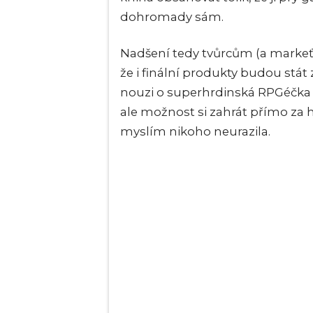
dohromady sám.
Nadšení tedy tvůrcům (a markeť
že i finální produkty budou stát
nouzi o superhrdinská RPGéčk
ale možnost si zahrát přímo za 
myslím nikoho neurazila.