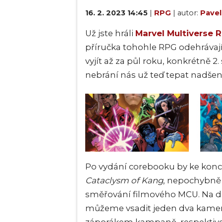
16. 2. 2023 14:45
|
RPG
| autor:
Pavel
Už jste hráli
Marvel Multiverse 
příručka tohohle RPG odehrávají
vyjít až za půl roku, konkrétně 2
nebrání nás už teď
tepat nadše
Po vydání corebooku by ke konc
Cataclysm of Kang
, nepochybně
směřování filmového MCU. Na det
můžeme vsadit jeden dva kame