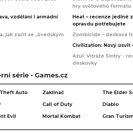
hry světového formátu
va, vzdělání i armádní
Heat – recenze jediné 
opravdu potřebujete
, jak začít se „švédským
Zombicide – desková hr
Civilization: Nový úsvi
Azul: Vitráže Sintry - 
deskovky
rní série - Games.cz
Theft Auto
Zaklínač
The Elder S
y
Call of Duty
Diablo
nt Evil
Mortal Kombat
Gran Turis