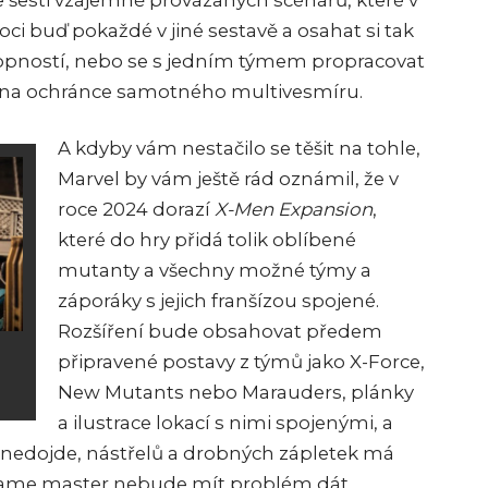
šesti vzájemně provázaných scénářů, které v
oci buď pokaždé v jiné sestavě a osahat si tak
opností, nebo se s jedním týmem propracovat
ž na ochránce samotného multivesmíru.
A kdyby vám nestačilo se těšit na tohle,
Marvel by vám ještě rád oznámil, že v
roce 2024 dorazí
X-Men Expansion
,
které do hry přidá tolik oblíbené
mutanty a všechny možné týmy a
záporáky s jejich franšízou spojené.
Rozšíření bude obsahovat předem
připravené postavy z týmů jako X-Force,
New Mutants nebo Marauders, plánky
a ilustrace lokací s nimi spojenými, a
nedojde, nástřelů a drobných zápletek má
ý game master nebude mít problém dát