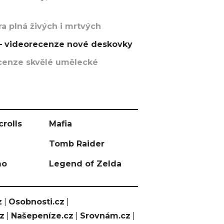
a plná živých i mrtvých
t – videorecenze nové deskovky
recenze skvělé umělecké
crolls
Mafia
Tomb Raider
mo
Legend of Zelda
z
|
Osobnosti.cz
|
cz
|
Našepeníze.cz
|
Srovnám.cz
|