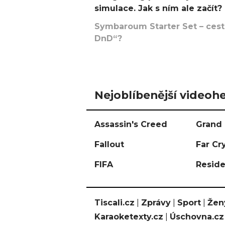
simulace. Jak s ním ale začít?
Symbaroum Starter Set – cesta
DnD“?
Nejoblíbenější videohe
Assassin's Creed
Grand 
Fallout
Far Cr
FIFA
Reside
Tiscali.cz
|
Zprávy
|
Sport
|
Žen
Karaoketexty.cz
|
Úschovna.cz