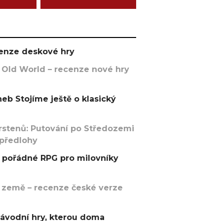
ecenze deskové hry
 Old World – recenze nové hry
eb Stojíme ještě o klasický
rstenů: Putování po Středozemi
 předlohy
pořádné RPG pro milovníky
 země – recenze české verze
závodní hry, kterou doma