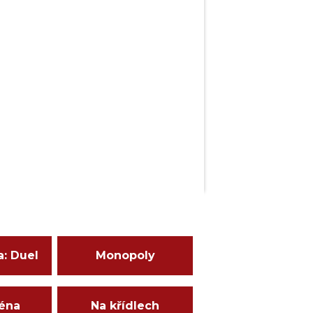
a: Duel
Monopoly
ména
Na křídlech