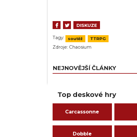
DISKUZE
Tagy:
soutěž
TTRPG
Zdroje:
Chaosium
NEJNOVĚJŠÍ ČLÁNKY
Top deskové hry
Carcassonne
Dobble