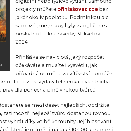
digitální nebo fyzické vydání. Samotné
projekty můžete
přihlašovat zde
bez
jakéhokoliv poplatku. Podmínkou ale
samozřejmě je, aby byly v angličtině a
poskytnuté do uzávěrky 31. května
2024.
Přihláška se navíc ptá, jaký rozpočet
u
očekáváte a musíte i vysvětlit, jak
případná odměna za vítězství pomůže
nout i to, že si vydavatel neříká o vlastnictví
 pravidla ponechá plně v rukou tvůrců.
ostanete se mezi deset nejlepších, obdržíte
n, zatímco tři nejlepší tvůrci dostanou rovnou
ost vyhrát díky volbě komunity. Její hlasování
áčů, která je odměněná také 10 000 korunami.