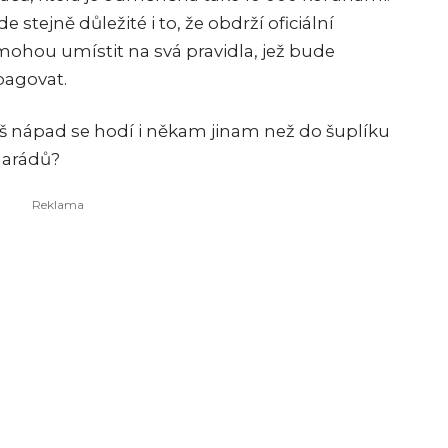
 stejně důležité i to, že obdrží oficiální
ohou umístit na svá pravidla, jež bude
opagovat.
váš nápad se hodí i někam jinam než do šuplíku
marádů?