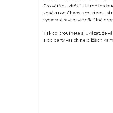
Pro většinu vítězů ale možná bude
značku od Chaosium, kterou si m
vydavatelství navíc oficiálně pr
Tak co, troufnete si ukázat, že 
a do party vašich nejbližších ka