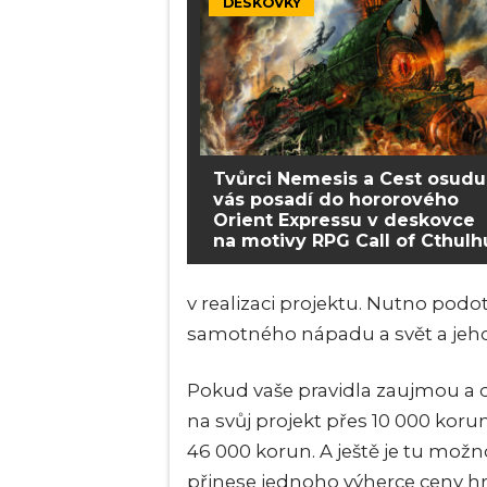
DESKOVKY
Tvůrci Nemesis a Cest osudu
vás posadí do hororového
Orient Expressu v deskovce
na motivy RPG Call of Cthulh
v realizaci projektu. Nutno podotk
samotného nápadu a svět a jeho
Pokud vaše pravidla zaujmou a d
na svůj projekt přes 10 000 koru
46 000 korun. A ještě je tu možn
přinese jednoho výherce ceny hr