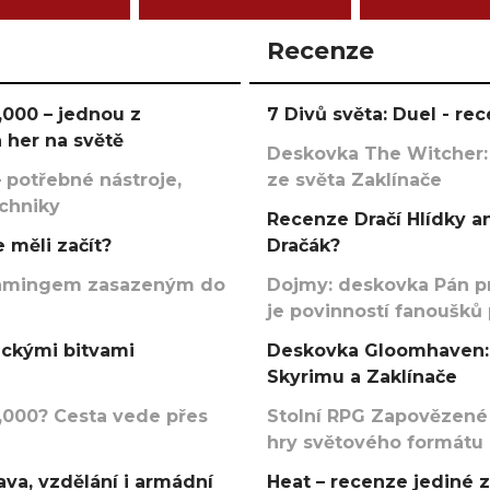
Recenze
000 – jednou z
7 Divů světa: Duel - r
 her na světě
Deskovka The Witcher:
 potřebné nástroje,
ze světa Zaklínače
echniky
Recenze Dračí Hlídky an
 měli začít?
Dračák?
argamingem zasazeným do
Dojmy: deskovka Pán p
je povinností fanoušků
ickými bitvami
Deskovka Gloomhaven: 
Skyrimu a Zaklínače
000? Cesta vede přes
Stolní RPG Zapovězené
hry světového formátu
va, vzdělání i armádní
Heat – recenze jediné 