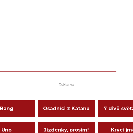
Bang
Osadníci z Katanu
7 divů svět
Uno
Jízdenky, prosím!
Krycí j