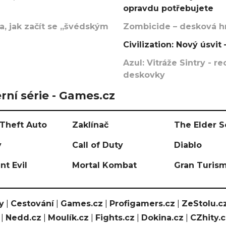
opravdu potřebujete
, jak začít se „švédským
Zombicide – desková hr
Civilization: Nový úsvi
Azul: Vitráže Sintry - 
deskovky
rní série - Games.cz
Theft Auto
Zaklínač
The Elder S
y
Call of Duty
Diablo
nt Evil
Mortal Kombat
Gran Turis
y
|
Cestování
|
Games.cz
|
Profigamers.cz
|
ZeStolu.c
|
Nedd.cz
|
Moulík.cz
|
Fights.cz
|
Dokina.cz
|
CZhity.