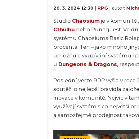
20. 3. 2024 12:30
|
RPG
| autor:
Micha
Studio
Chaosium
je v komunitě
Cthulhu
nebo Runequest. Ve dr
systému Chaosiums Basic Rolepl
procenta. Ten – jako mnoho jiný
umožňuje využívání systému i pr
u
Dungeons & Dragons
, respe
Poslední verze BRP vyšla v roce
soutěži o nejlepší pravidla zalo
inovace v komunitě. Nejvíc vítan
využívají systém s co největší o
a samozřejmě prodejnost takov