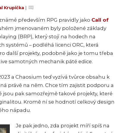
l Krupička
|
 známé především RPG pravidly jako
Call of
uhém jmenovaném byly položené základy
aying (BRP), který stojí na hodech na
ch systémů – podléhá licenci ORC, která
o další projekty, podobně jako je tomu třeba
ktive samotných mechanik páté edice.
 2023 a Chaosium teď vyzívá tvůrce obsahu k
žená právě na něm. Chce tím zajistit podporu a
é jsou pak samozřejmě takové projekty, které
riginalitou. Kromě ní se hodnotí celkový design
ého nápadu.
Je pak jedno, zda projekt míří spíš na