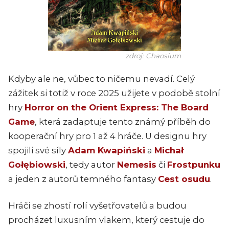
zdroj: Chaosium
Kdyby ale ne, vůbec to ničemu nevadí. Celý
zážitek si totiž v roce 2025 užijete v podobě stolní
hry
Horror on the Orient Express: The Board
Game
, která zadaptuje tento známý příběh do
kooperační hry pro 1 až 4 hráče. U designu hry
spojili své síly
Adam Kwapiński
a
Michał
Gołębiowski
, tedy autor
Nemesis
či
Frostpunku
a jeden z autorů temného fantasy
Cest osudu
.
Hráči se zhostí rolí vyšetřovatelů a budou
procházet luxusním vlakem, který cestuje do