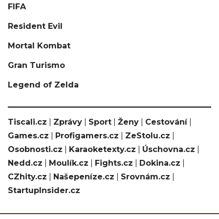
FIFA
Resident Evil
Mortal Kombat
Gran Turismo
Legend of Zelda
Tiscali.cz
|
Zprávy
|
Sport
|
Ženy
|
Cestování
|
Games.cz
|
Profigamers.cz
|
ZeStolu.cz
|
Osobnosti.cz
|
Karaoketexty.cz
|
Úschovna.cz
|
Nedd.cz
|
Moulík.cz
|
Fights.cz
|
Dokina.cz
|
CZhity.cz
|
Našepeníze.cz
|
Srovnám.cz
|
StartupInsider.cz