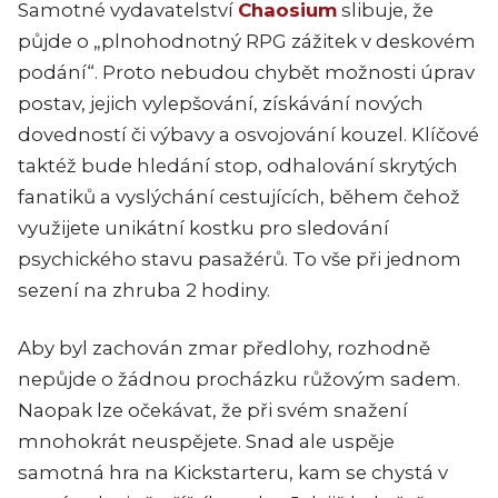
Samotné vydavatelství
Chaosium
slibuje, že
půjde o „plnohodnotný RPG zážitek v deskovém
podání“. Proto nebudou chybět možnosti úprav
postav, jejich vylepšování, získávání nových
dovedností či výbavy a osvojování kouzel. Klíčové
taktéž bude hledání stop, odhalování skrytých
fanatiků a vyslýchání cestujících, během čehož
využijete unikátní kostku pro sledování
psychického stavu pasažérů. To vše při jednom
sezení na zhruba 2 hodiny.
Aby byl zachován zmar předlohy, rozhodně
nepůjde o žádnou procházku růžovým sadem.
Naopak lze očekávat, že při svém snažení
mnohokrát neuspějete. Snad ale uspěje
samotná hra na Kickstarteru, kam se chystá v