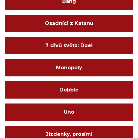
Bang
Osadníci z Katanu
7 divů světa: Duel
Monopoly
Dobble
Uno
Jízdenky, prosím!