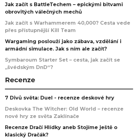
Jak začít s BattleTechem – epickými bitvami
obrovitých válečných mechů
Jak začít s Warhammerem 40,000? Cesta vede
přes přístupnější Kill Team
Wargaming poslouží jako zábava, vzdělání i
armádní simulace. Jak s ním ale začít?
Symbaroum Starter Set – cesta, jak začít se
„švédským DnD“?
Recenze
7 Divů světa: Duel - recenze deskové hry
Deskovka The Witcher: Old World – recenze
nové hry ze světa Zaklínače
Recenze Dračí Hlídky aneb Stojíme ještě o
klasický Dračák?