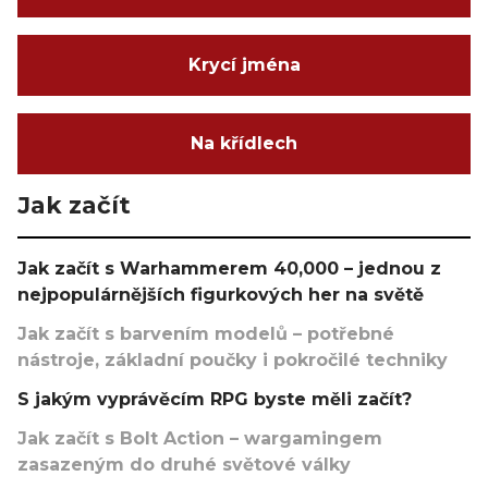
Krycí jména
Na křídlech
Jak začít
Jak začít s Warhammerem 40,000 – jednou z
nejpopulárnějších figurkových her na světě
Jak začít s barvením modelů – potřebné
nástroje, základní poučky i pokročilé techniky
S jakým vyprávěcím RPG byste měli začít?
Jak začít s Bolt Action – wargamingem
zasazeným do druhé světové války