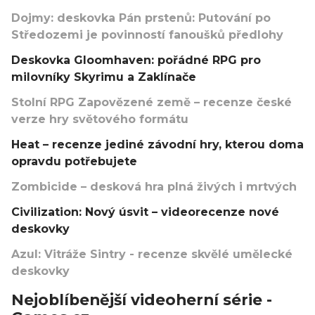
Dojmy: deskovka Pán prstenů: Putování po
Středozemi je povinností fanoušků předlohy
Deskovka Gloomhaven: pořádné RPG pro
milovníky Skyrimu a Zaklínače
Stolní RPG Zapovězené země – recenze české
verze hry světového formátu
Heat – recenze jediné závodní hry, kterou doma
opravdu potřebujete
Zombicide – desková hra plná živých i mrtvých
Civilization: Nový úsvit – videorecenze nové
deskovky
Azul: Vitráže Sintry - recenze skvělé umělecké
deskovky
Nejoblíbenější videoherní série -