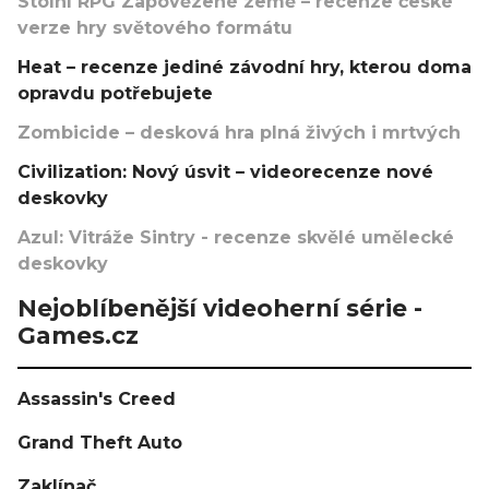
Stolní RPG Zapovězené země – recenze české
verze hry světového formátu
Heat – recenze jediné závodní hry, kterou doma
opravdu potřebujete
Zombicide – desková hra plná živých i mrtvých
Civilization: Nový úsvit – videorecenze nové
deskovky
Azul: Vitráže Sintry - recenze skvělé umělecké
deskovky
Nejoblíbenější videoherní série -
Games.cz
Assassin's Creed
Grand Theft Auto
Zaklínač