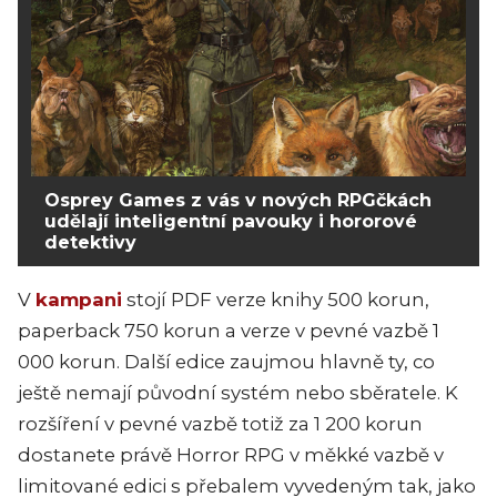
Osprey Games z vás v nových RPGčkách
udělají inteligentní pavouky i hororové
detektivy
V
kampani
stojí PDF verze knihy 500 korun,
paperback 750 korun a verze v pevné vazbě 1
000 korun. Další edice zaujmou hlavně ty, co
ještě nemají původní systém nebo sběratele. K
rozšíření v pevné vazbě totiž za 1 200 korun
dostanete právě Horror RPG v měkké vazbě v
limitované edici s přebalem vyvedeným tak, jako