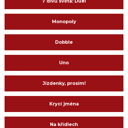
7 divů světa: Duel
Monopoly
Dobble
Uno
Jízdenky, prosím!
Krycí jména
Na křídlech