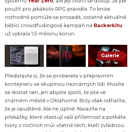
systému
Year Zero
, ale její tvůrci se dušují, že jde
použít pro jakákoliv RPG pravidla. To knize
rozhodně pomůže se prosadit, ostatně aktuálně
běžící crowdfudingová kampaň na
Backerkitu
už vybrala 1,5 milionu korun.
Galerie
Představte si, že se proberete v přepravním
kontejneru se skupinou neznámých lidí. Musíte
se dostat ven, jen abyste zjistili, že jste ve
známém městě v Oklahomě. Brzy však odhalíte,
že je opuštěné. Ale ne úplně. Narazíte na
překážky, které otestují vaší příčetnost a potkáte
tvory z nočních můr včetně těch, kteří zvládnou