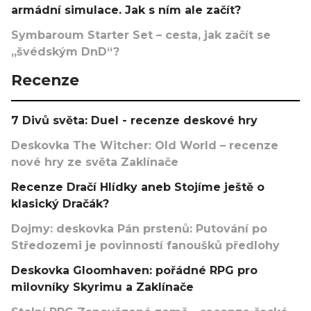
armádní simulace. Jak s ním ale začít?
Symbaroum Starter Set – cesta, jak začít se
„švédským DnD“?
Recenze
7 Divů světa: Duel - recenze deskové hry
Deskovka The Witcher: Old World – recenze
nové hry ze světa Zaklínače
Recenze Dračí Hlídky aneb Stojíme ještě o
klasický Dračák?
Dojmy: deskovka Pán prstenů: Putování po
Středozemi je povinností fanoušků předlohy
Deskovka Gloomhaven: pořádné RPG pro
milovníky Skyrimu a Zaklínače