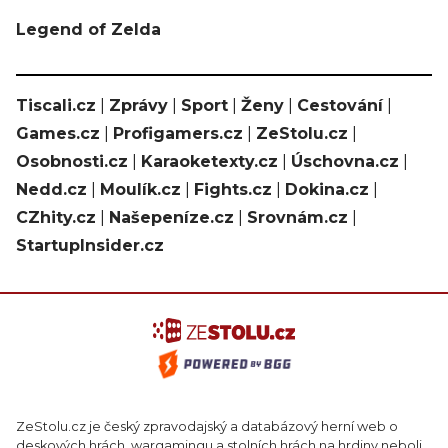
Legend of Zelda
Tiscali.cz
|
Zprávy
|
Sport
|
Ženy
|
Cestování
|
Games.cz
|
Profigamers.cz
|
ZeStolu.cz
|
Osobnosti.cz
|
Karaoketexty.cz
|
Úschovna.cz
|
Nedd.cz
|
Moulík.cz
|
Fights.cz
|
Dokina.cz
|
CZhity.cz
|
Našepeníze.cz
|
Srovnám.cz
|
StartupInsider.cz
ZeStolu.cz je český zpravodajský a databázový herní web o
deskových hrách, wargamingu a stolních hrách na hrdiny neboli