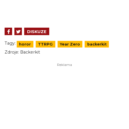
DISKUZE
Tagy:
horor
TTRPG
Year Zero
backerkit
Zdroje:
Backerkit