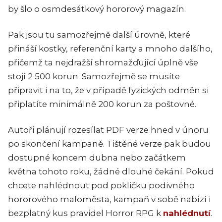
by šlo o osmdesátkový hororový magazín.
Pak jsou tu samozřejmě další úrovně, které
přináší kostky, referenční karty a mnoho dalšího,
přičemž ta nejdražší shromažďující úplně vše
stojí 2 500 korun. Samozřejmě se musíte
připravit i na to, že v případě fyzických odměn si
připlatíte minimálně 200 korun za poštovné.
Autoři plánují rozesílat PDF verze hned v únoru
po skončení kampaně. Tištěné verze pak budou
dostupné koncem dubna nebo začátkem
května tohoto roku, žádné dlouhé čekání. Pokud
chcete nahlédnout pod pokličku podivného
hororového maloměsta, kampaň v sobě nabízí i
bezplatný kus pravidel Horror RPG k
nahlédnutí
.