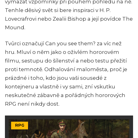
vymazat vzpomínky při pouhém pohledu na ně.
Tenhle děsivý svět si bere inspiraci v H. P.
Lovecrafrovi nebo Zealii Bishop a její povídce The
Mound.
Tvůrci označují Can you see them? za víc než
hru. Mluví o něm jako o oživlém hororovém
filmu, sestupu do šílenství a nebo testu přežití
proti temnotě. Odhalování maloměsta, proč je
prázdné i toho, kdo jsou vaši sousedé z
kontejneru a vlastně i vy sami, zní vskutku
neskutečné zábavně a pořádných hororových
RPG není nikdy dost.
RPG