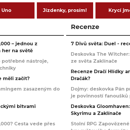
Uno
Jízdenky, prosím!
Krycí j
Recenze
000 – jednou z
7 Divů světa: Duel - r
 her na světě
Deskovka The Witcher:
 potřebné nástroje,
ze světa Zaklínače
echniky
Recenze Dračí Hlídky an
 měli začít?
Dračák?
argamingem zasazeným do
Dojmy: deskovka Pán p
je povinností fanoušků
ickými bitvami
Deskovka Gloomhaven: 
Skyrimu a Zaklínače
000? Cesta vede přes
Stolní RPG Zapovězené