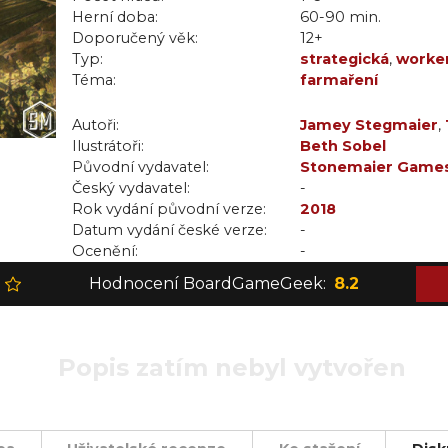
Herní doba:
60-90 min.
Doporučený věk:
12+
Typ:
strategická
,
worke
Téma:
farmaření
Autoři:
Jamey Stegmaier
,
Ilustrátoři:
Beth Sobel
Původní vydavatel:
Stonemaier Game
Český vydavatel:
-
Rok vydání původní verze:
2018
Datum vydání české verze:
-
Ocenění:
-
Hodnocení BoardGameGeek:
8.2
Popis zatím nebyl vytvořen