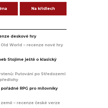
ména
Na křídlech
ecenze deskové hry
 Old World – recenze nové hry
eb Stojíme ještě o klasický
rstenů: Putování po Středozemi
 předlohy
pořádné RPG pro milovníky
 země – recenze české verze