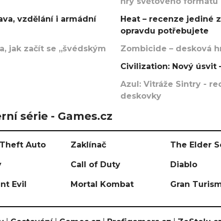
hry světového formátu
va, vzdělání i armádní
Heat – recenze jediné 
opravdu potřebujete
, jak začít se „švédským
Zombicide – desková hr
Civilization: Nový úsvi
Azul: Vitráže Sintry - 
deskovky
rní série - Games.cz
Theft Auto
Zaklínač
The Elder S
y
Call of Duty
Diablo
nt Evil
Mortal Kombat
Gran Turis