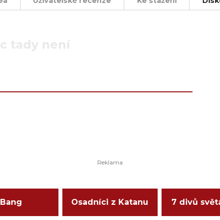
ea
Uživatelské recenze
Ke stažení
Disk
c tady není
Bang
Osadníci z Katanu
7 divů svět