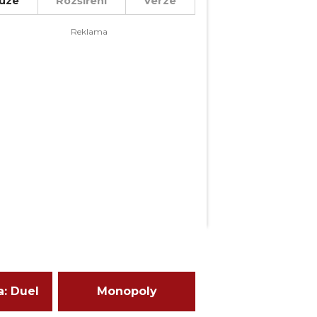
uze
Rozšíření
Verze
a: Duel
Monopoly