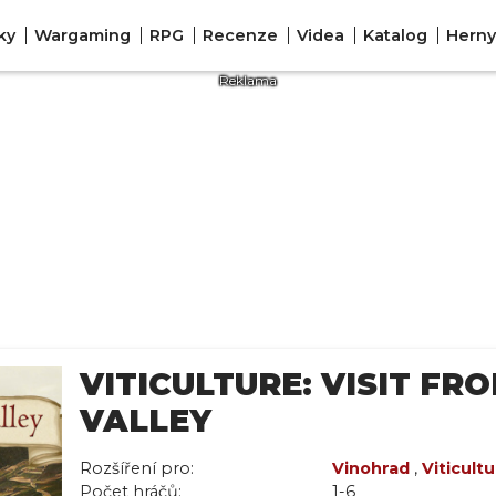
ky
Wargaming
RPG
Recenze
Videa
Katalog
Herny
VITICULTURE: VISIT FR
VALLEY
Rozšíření pro:
Vinohrad
,
Viticult
Počet hráčů:
1-6