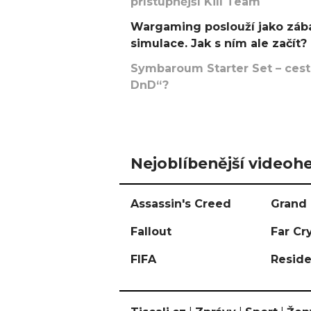
přístupnější Kill Team
Wargaming poslouží jako zába
simulace. Jak s ním ale začít?
Symbaroum Starter Set – cesta
DnD“?
Nejoblíbenější videohe
Assassin's Creed
Grand 
Fallout
Far Cr
FIFA
Reside