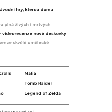
závodní hry, kterou doma
a plná živých i mrtvých
t – videorecenze nové deskovky
recenze skvělé umělecké
crolls
Mafia
Tomb Raider
mo
Legend of Zelda