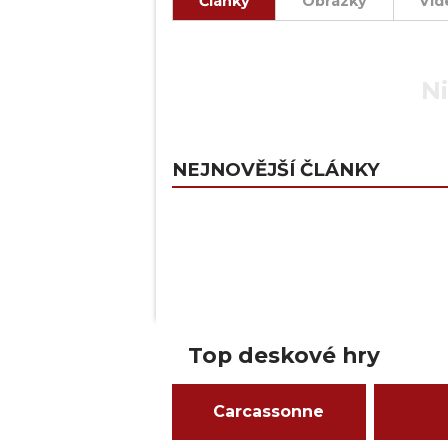
Články
Obrázky
Vid
Ni
NEJNOVĚJŠÍ ČLÁNKY
Top deskové hry
Carcassonne