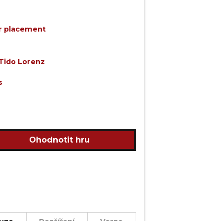
r placement
Tido Lorenz
s
Ohodnotit hru