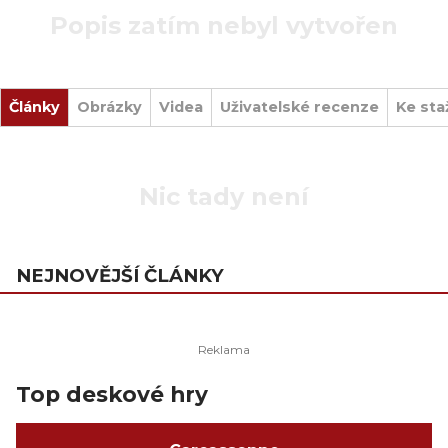
Popis zatím nebyl vytvořen
Články
Obrázky
Videa
Uživatelské recenze
Ke sta
Nic tady není
NEJNOVĚJŠÍ ČLÁNKY
Top deskové hry