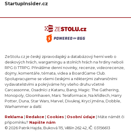
StartupInsider.cz
ZeStolu.cz je český zpravodajský a databázový herní web o
deskových hrách, wargamingu a stolních hrách na hrdiny neboli
RPG či TTRPG. Přinášíme denní novinky, recenze, videorecenze,
dojmy, komentáře, témata, videa a BoardGame Club.
Spolupracujeme se všemi českými a některými zahraničními
vydavatelstvími a pokrýváme hry všeho druhu včetně
Carcassonne, Osadníci z Katanu, Bang, Magic: The Gathering,
Monopoly, Gloomhaven, Mars: Teraformace, Na křídlech, Harry
Potter, Duna, Star Wars, Marvel, Divukraj, Krycí jména, Dobble,
Warhammer a další.
Reklama
|
Redakce
|
Cookies
|
Osobní údaje
| Máte námět či
připomínku?
Napište nám
© 2026 Patrik Hajda, Buková 115, Věšín 262 42, IČ: 03156613