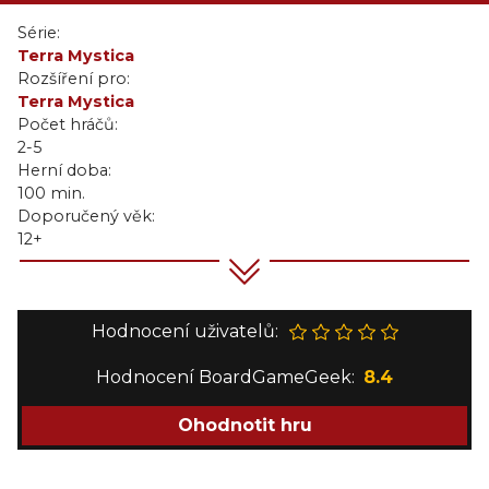
Série:
Terra Mystica
Rozšíření pro:
Terra Mystica
Počet hráčů:
2-5
Herní doba:
100 min.
Doporučený věk:
12+
Hodnocení uživatelů:
Hodnocení BoardGameGeek:
8.4
Ohodnotit hru