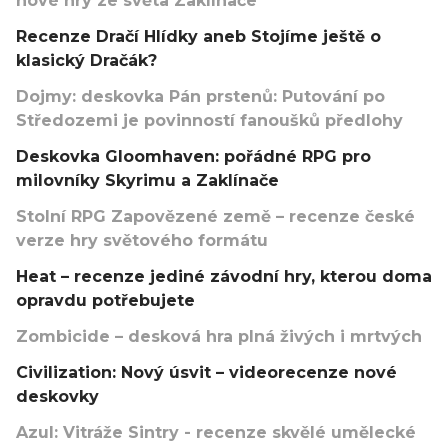
nové hry ze světa Zaklínače
Recenze Dračí Hlídky aneb Stojíme ještě o
klasický Dračák?
Dojmy: deskovka Pán prstenů: Putování po
Středozemi je povinností fanoušků předlohy
Deskovka Gloomhaven: pořádné RPG pro
milovníky Skyrimu a Zaklínače
Stolní RPG Zapovězené země – recenze české
verze hry světového formátu
Heat – recenze jediné závodní hry, kterou doma
opravdu potřebujete
Zombicide – desková hra plná živých i mrtvých
Civilization: Nový úsvit – videorecenze nové
deskovky
Azul: Vitráže Sintry - recenze skvělé umělecké