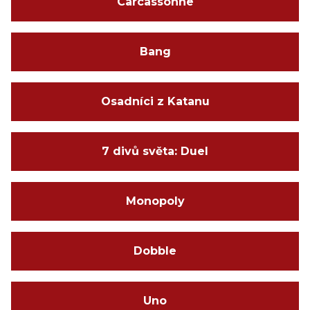
Carcassonne
Bang
Osadníci z Katanu
7 divů světa: Duel
Monopoly
Dobble
Uno