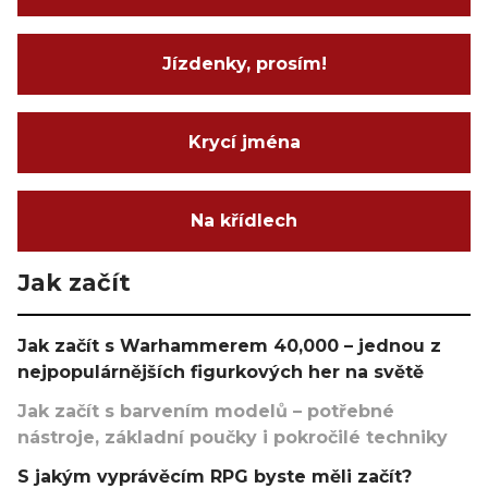
Jízdenky, prosím!
Krycí jména
Na křídlech
Jak začít
Jak začít s Warhammerem 40,000 – jednou z
nejpopulárnějších figurkových her na světě
Jak začít s barvením modelů – potřebné
nástroje, základní poučky i pokročilé techniky
S jakým vyprávěcím RPG byste měli začít?