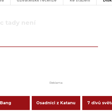
ea
Uživatelské recenze
Ke stažení
Disk
c tady není
Bang
Osadníci z Katanu
7 divů svět