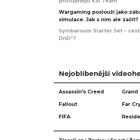
přístupnější Kill Team
Wargaming poslouží jako zába
simulace. Jak s ním ale začít?
Symbaroum Starter Set – cesta
DnD“?
Nejoblíbenější videohe
Assassin's Creed
Grand 
Fallout
Far Cr
FIFA
Reside