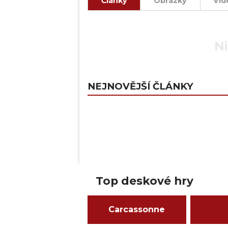
Články
Obrázky
Vid
Ni
NEJNOVĚJŠÍ ČLÁNKY
Top deskové hry
Carcassonne