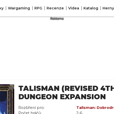
ky
Wargaming
RPG
Recenze
Videa
Katalog
Herny
TALISMAN (REVISED 4TH
DUNGEON EXPANSION
Rozšíření pro:
Talisman: Dobrodr
Počet hráčů:
2-6