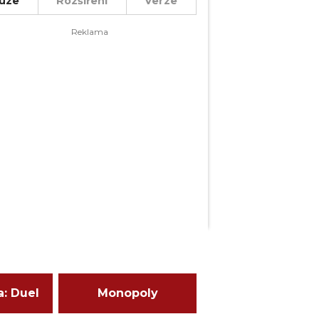
uze
Rozšíření
Verze
a: Duel
Monopoly