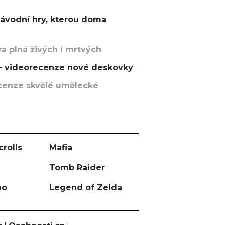
závodní hry, kterou doma
a plná živých i mrtvých
t – videorecenze nové deskovky
recenze skvělé umělecké
crolls
Mafia
Tomb Raider
mo
Legend of Zelda