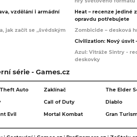
hry světového formátu
va, vzdělání i armádní
Heat – recenze jediné 
opravdu potřebujete
, jak začít se „švédským
Zombicide – desková hr
Civilization: Nový úsvi
Azul: Vitráže Sintry - 
deskovky
rní série - Games.cz
Theft Auto
Zaklínač
The Elder S
y
Call of Duty
Diablo
nt Evil
Mortal Kombat
Gran Turis