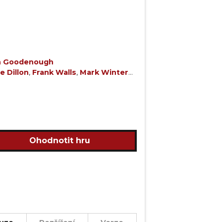
n Goodenough
ie Dillon
,
Frank Walls
,
Mark Winters
,
iliano Bertolini
,
Ralph Horsley
,
ederico Piatti
,
Héctor Ortiz
,
Raya
ey-O'Neil
,
Jason Caffoe
,
Raymond
Barger
,
Lauren Cannon
,
Ian
oriarty
,
Brad Rigney
,
Anna
 Sourwine
,
Yulia Startsev
,
Mark
Ohodnotit hru