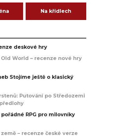
ména
Na křídlech
ecenze deskové hry
 Old World – recenze nové hry
eb Stojíme ještě o klasický
rstenů: Putování po Středozemi
 předlohy
pořádné RPG pro milovníky
 země – recenze české verze