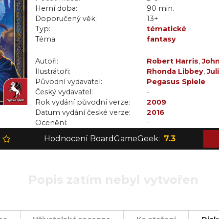
Herní doba:
90 min.
Doporučený věk:
13+
Typ:
tématické
Téma:
fantasy
Autoři:
Robert Harris
,
Joh
Ilustrátoři:
Rhonda Libbey
,
Jul
Původní vydavatel:
Felicia Cano
Pegasus Spiele
,
Massim
Český vydavatel:
McLean Kendree
-
,
F
Rok vydání původní verze:
Alexander
2009
,
Tim Arn
Datum vydání české verze:
Gaustadnes
2016
,
Ryan 
Ocenění:
Kirkpatrick
-
,
John M
Christenson
,
David
Hodnocení BoardGameGeek:
7.3
Poole
Popis zatím nebyl vytvořen