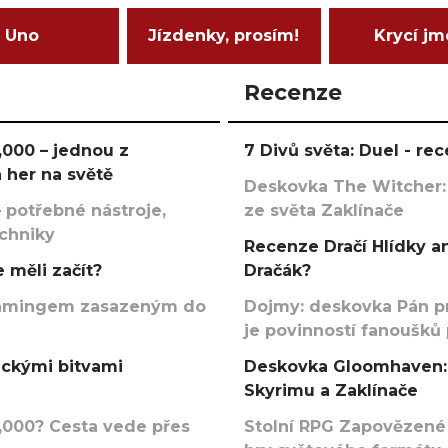
Uno
Jízdenky, prosím!
Krycí j
Recenze
000 – jednou z
7 Divů světa: Duel - r
 her na světě
Deskovka The Witcher:
 potřebné nástroje,
ze světa Zaklínače
echniky
Recenze Dračí Hlídky an
 měli začít?
Dračák?
argamingem zasazeným do
Dojmy: deskovka Pán p
je povinností fanoušků
ickými bitvami
Deskovka Gloomhaven: 
Skyrimu a Zaklínače
000? Cesta vede přes
Stolní RPG Zapovězené