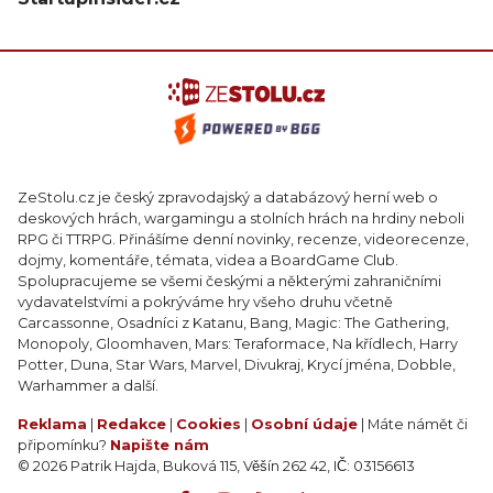
ZeStolu.cz je český zpravodajský a databázový herní web o
deskových hrách, wargamingu a stolních hrách na hrdiny neboli
RPG či TTRPG. Přinášíme denní novinky, recenze, videorecenze,
dojmy, komentáře, témata, videa a BoardGame Club.
Spolupracujeme se všemi českými a některými zahraničními
vydavatelstvími a pokrýváme hry všeho druhu včetně
Carcassonne, Osadníci z Katanu, Bang, Magic: The Gathering,
Monopoly, Gloomhaven, Mars: Teraformace, Na křídlech, Harry
Potter, Duna, Star Wars, Marvel, Divukraj, Krycí jména, Dobble,
Warhammer a další.
Reklama
|
Redakce
|
Cookies
|
Osobní údaje
| Máte námět či
připomínku?
Napište nám
© 2026 Patrik Hajda, Buková 115, Věšín 262 42, IČ: 03156613