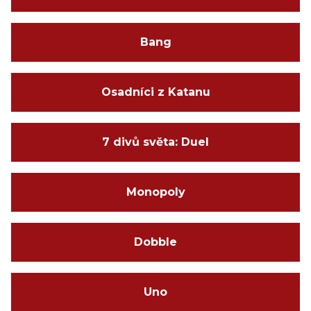
Bang
Osadníci z Katanu
7 divů světa: Duel
Monopoly
Dobble
Uno