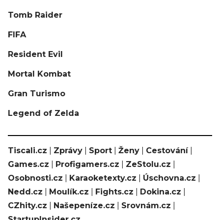
Tomb Raider
FIFA
Resident Evil
Mortal Kombat
Gran Turismo
Legend of Zelda
Tiscali.cz
|
Zprávy
|
Sport
|
Ženy
|
Cestování
|
Games.cz
|
Profigamers.cz
|
ZeStolu.cz
|
Osobnosti.cz
|
Karaoketexty.cz
|
Úschovna.cz
|
Nedd.cz
|
Moulík.cz
|
Fights.cz
|
Dokina.cz
|
CZhity.cz
|
Našepeníze.cz
|
Srovnám.cz
|
StartupInsider.cz