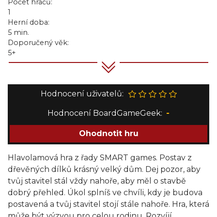
Počet hráčů:
1
Herní doba:
5 min.
Doporučený věk:
5+
Hodnocení uživatelů:
Hodnocení BoardGameGeek:
-
Ohodnotit hru
Hlavolamová hra z řady SMART games. Postav z
dřevěných dílků krásný velký dům. Dej pozor, aby
tvůj stavitel stál vždy nahoře, aby měl o stavbě
dobrý přehled. Úkol splníš ve chvíli, kdy je budova
postavená a tvůj stavitel stojí stále nahoře. Hra, která
může být výzvou pro celou rodinu. Rozvíjí