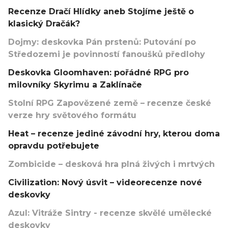
Recenze Dračí Hlídky aneb Stojíme ještě o
klasický Dračák?
Dojmy: deskovka Pán prstenů: Putování po
Středozemi je povinností fanoušků předlohy
Deskovka Gloomhaven: pořádné RPG pro
milovníky Skyrimu a Zaklínače
Stolní RPG Zapovězené země – recenze české
verze hry světového formátu
Heat – recenze jediné závodní hry, kterou doma
opravdu potřebujete
Zombicide – desková hra plná živých i mrtvých
Civilization: Nový úsvit – videorecenze nové
deskovky
Azul: Vitráže Sintry - recenze skvělé umělecké
deskovky