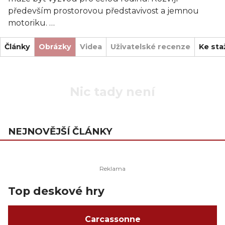
především prostorovou představivost a jemnou
motoriku.
Články
Obrázky
Videa
Uživatelské recenze
Ke sta
Nic tady není
NEJNOVĚJŠÍ ČLÁNKY
Top deskové hry
Carcassonne