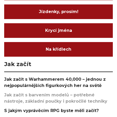
Jízdenky, prosím!
Krycí jména
Na křídlech
Jak začít
Jak začít s Warhammerem 40,000 – jednou z
nejpopulárnějších figurkových her na světě
Jak začít s barvením modelů – potřebné
nástroje, základní poučky i pokročilé techniky
S jakým vyprávěcím RPG byste měli začít?