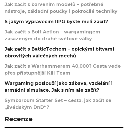
Jak začít s barvením modelů – potřebné
nástroje, základní poučky i pokročilé techniky
S jakým vyprávěcím RPG byste měli začít?
Jak začít s Bolt Action – wargamingem
zasazeným do druhé světové války
Jak začít s BattleTechem – epickými bitvami
obrovitých válečných mechů
Jak začít s Warhammerem 40,000? Cesta vede
přes přístupnější Kill Team
Wargaming poslouží jako zábava, vzdělání i
armádní simulace. Jak s ním ale začít?
Symbaroum Starter Set – cesta, jak začít se
„švédským DnD“?
Recenze