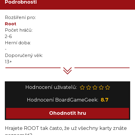
Podrobnosti
Rozšíření pro:
Root
Počet hráčů:
2-6
Herní doba:
-
Doporučený věk:
13+
Hodnocení uživatelů:
Hodnocení BoardGameGeek:
8.7
Ohodnotit hru
Hrajete ROOT tak často, že už všechny karty znáte