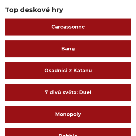
Top deskové hry
Carcassonne
Bang
Osadníci z Katanu
7 divů světa: Duel
Monopoly