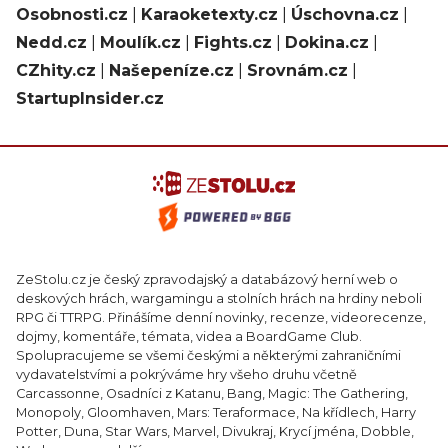
Osobnosti.cz
|
Karaoketexty.cz
|
Úschovna.cz
|
Nedd.cz
|
Moulík.cz
|
Fights.cz
|
Dokina.cz
|
CZhity.cz
|
Našepeníze.cz
|
Srovnám.cz
|
StartupInsider.cz
ZeStolu.cz je český zpravodajský a databázový herní web o
deskových hrách, wargamingu a stolních hrách na hrdiny neboli
RPG či TTRPG. Přinášíme denní novinky, recenze, videorecenze,
dojmy, komentáře, témata, videa a BoardGame Club.
Spolupracujeme se všemi českými a některými zahraničními
vydavatelstvími a pokrýváme hry všeho druhu včetně
Carcassonne, Osadníci z Katanu, Bang, Magic: The Gathering,
Monopoly, Gloomhaven, Mars: Teraformace, Na křídlech, Harry
Potter, Duna, Star Wars, Marvel, Divukraj, Krycí jména, Dobble,