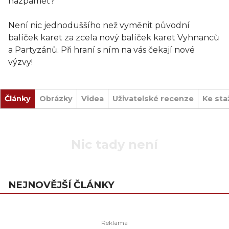
nazpaměť?
Není nic jednoduššího než vyměnit původní
balíček karet za zcela nový balíček karet Vyhnanců
a Partyzánů. Při hraní s ním na vás čekají nové
výzvy!
Články
Obrázky
Videa
Uživatelské recenze
Ke sta
Nic tady není
NEJNOVĚJŠÍ ČLÁNKY