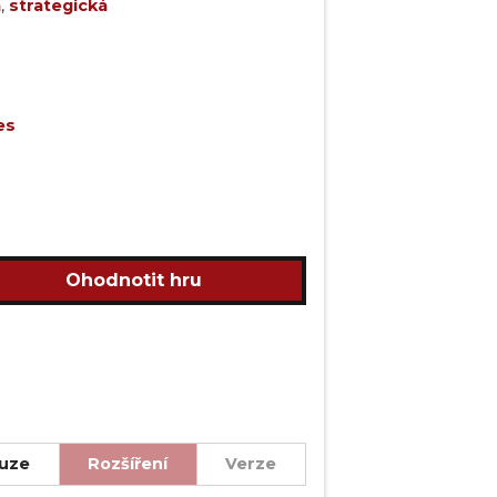
á
,
strategická
es
Ohodnotit hru
uze
Rozšíření
Verze