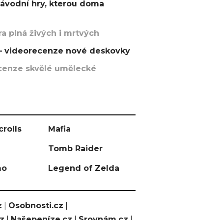
závodní hry, kterou doma
a plná živých i mrtvých
t – videorecenze nové deskovky
recenze skvělé umělecké
crolls
Mafia
Tomb Raider
mo
Legend of Zelda
z
|
Osobnosti.cz
|
cz
|
Našepeníze.cz
|
Srovnám.cz
|