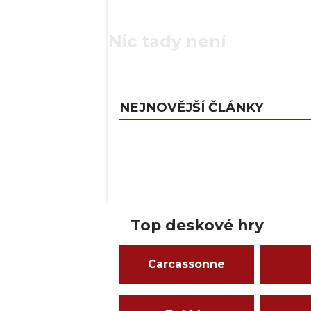
Nic tady není
NEJNOVĚJŠÍ ČLÁNKY
Top deskové hry
Carcassonne