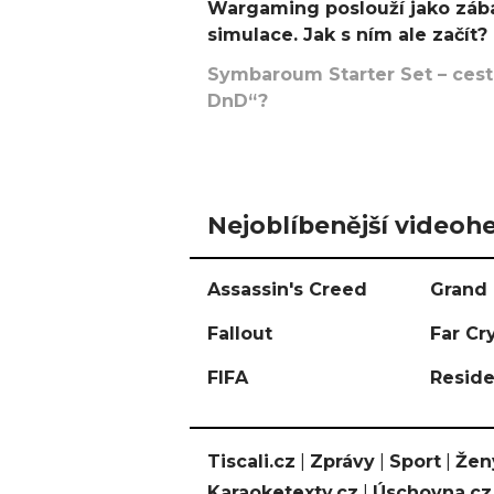
Wargaming poslouží jako zába
simulace. Jak s ním ale začít?
Symbaroum Starter Set – cesta
DnD“?
Nejoblíbenější videohe
Assassin's Creed
Grand 
Fallout
Far Cr
FIFA
Reside
Tiscali.cz
|
Zprávy
|
Sport
|
Žen
Karaoketexty.cz
|
Úschovna.cz