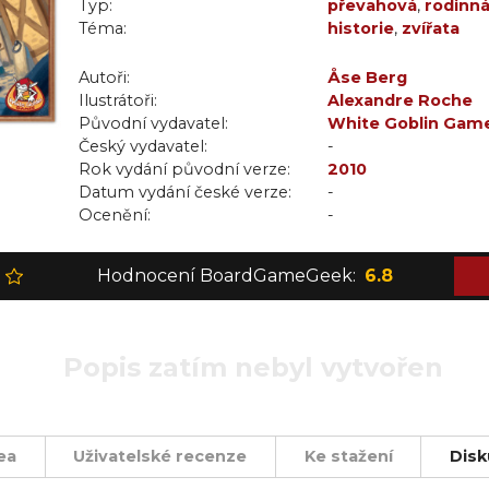
Typ:
převahová
,
rodinn
Téma:
historie
,
zvířata
Autoři:
Åse Berg
Ilustrátoři:
Alexandre Roche
Původní vydavatel:
White Goblin Gam
Český vydavatel:
-
Rok vydání původní verze:
2010
Datum vydání české verze:
-
Ocenění:
-
Hodnocení BoardGameGeek:
6.8
Popis zatím nebyl vytvořen
ea
Uživatelské recenze
Ke stažení
Disk