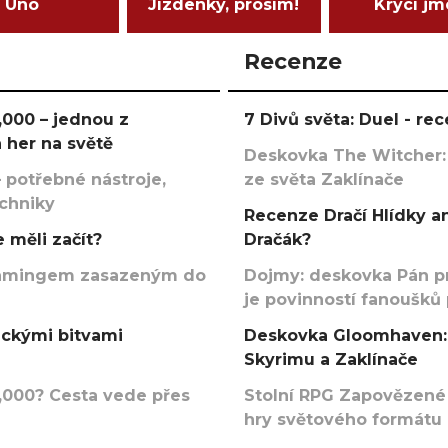
Uno
Jízdenky, prosím!
Krycí j
Recenze
000 – jednou z
7 Divů světa: Duel - r
 her na světě
Deskovka The Witcher:
 potřebné nástroje,
ze světa Zaklínače
echniky
Recenze Dračí Hlídky an
 měli začít?
Dračák?
argamingem zasazeným do
Dojmy: deskovka Pán p
je povinností fanoušků
ickými bitvami
Deskovka Gloomhaven: 
Skyrimu a Zaklínače
000? Cesta vede přes
Stolní RPG Zapovězené
hry světového formátu