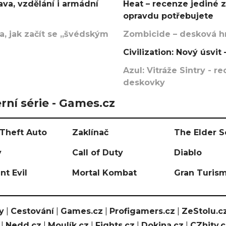
va, vzdělání i armádní
Heat – recenze jediné 
opravdu potřebujete
, jak začít se „švédským
Zombicide – desková hr
Civilization: Nový úsvi
Azul: Vitráže Sintry - 
deskovky
rní série - Games.cz
Theft Auto
Zaklínač
The Elder S
y
Call of Duty
Diablo
nt Evil
Mortal Kombat
Gran Turis
y
|
Cestování
|
Games.cz
|
Profigamers.cz
|
ZeStolu.c
|
Nedd.cz
|
Moulík.cz
|
Fights.cz
|
Dokina.cz
|
CZhity.