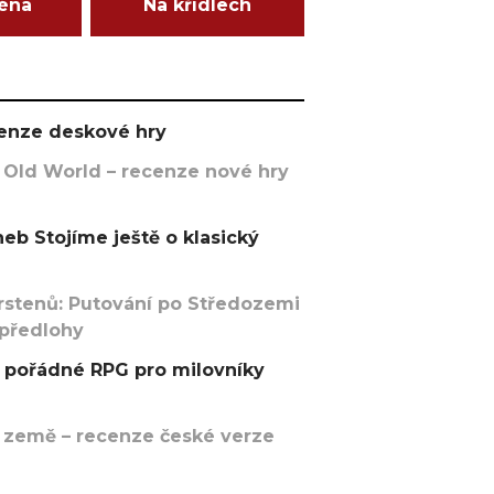
ména
Na křídlech
ecenze deskové hry
 Old World – recenze nové hry
eb Stojíme ještě o klasický
rstenů: Putování po Středozemi
 předlohy
pořádné RPG pro milovníky
 země – recenze české verze