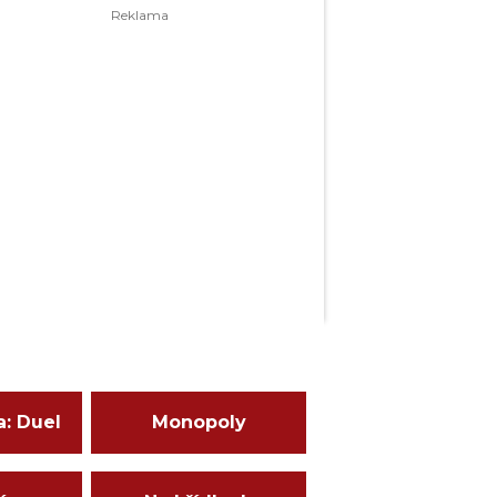
a: Duel
Monopoly