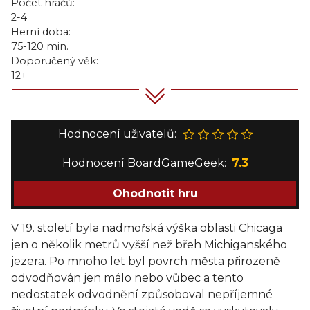
Počet hráčů:
2-4
Herní doba:
75-120 min.
Doporučený věk:
12+
Hodnocení uživatelů:
Hodnocení BoardGameGeek:
7.3
Ohodnotit hru
V 19. století byla nadmořská výška oblasti Chicaga
jen o několik metrů vyšší než břeh Michiganského
jezera. Po mnoho let byl povrch města přirozeně
odvodňován jen málo nebo vůbec a tento
nedostatek odvodnění způsoboval nepříjemné