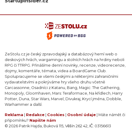
StartupInsider.cz
ZeStolu.cz je český zpravodajský a databázový herní web o
deskových hrách, wargamingu a stolních hrách na hrdiny neboli
RPG či TTRPG. Přinášíme denní novinky, recenze, videorecenze,
dojmy, komentáře, témata, videa a BoardGame Club.
Spolupracujeme se všemi českými a některými zahraničními
vydavatelstvími a pokrýváme hry všeho druhu včetně
Carcassonne, Osadníci z Katanu, Bang, Magic: The Gathering,
Monopoly, Gloomhaven, Mars: Teraformace, Na křídlech, Harry
Potter, Duna, Star Wars, Marvel, Divukraj, Krycí jména, Dobble,
Warhammer a další.
Reklama
|
Redakce
|
Cookies
|
Osobní údaje
| Máte námět či
připomínku?
Napište nám
© 2026 Patrik Hajda, Buková 115, Věšín 262 42, IČ: 03156613