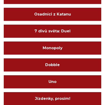
Osadníci z Katanu
7 divů světa: Duel
Monopoly
Dobble
Uno
Jízdenky, prosím!