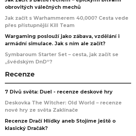
obrovitých válečných mechů
Jak začít s Warhammerem 40,000? Cesta vede
přes přístupnější Kill Team
Wargaming poslouží jako zábava, vzdělání i
armádní simulace. Jak s ním ale začít?
Symbaroum Starter Set – cesta, jak začít se
„švédským DnD“?
Recenze
7 Divů světa: Duel - recenze deskové hry
Deskovka The Witcher: Old World – recenze
nové hry ze světa Zaklínače
Recenze Dračí Hlídky aneb Stojíme ještě o
klasický Dračák?