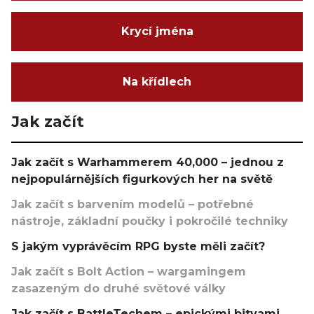
Krycí jména
Na křídlech
Jak začít
Jak začít s Warhammerem 40,000 – jednou z
nejpopulárnějších figurkových her na světě
Jak začít s barvením modelů – potřebné
nástroje, základní poučky i pokročilé techniky
S jakým vyprávěcím RPG byste měli začít?
Jak začít s Bolt Action – wargamingem
zasazeným do druhé světové války
Jak začít s BattleTechem – epickými bitvami