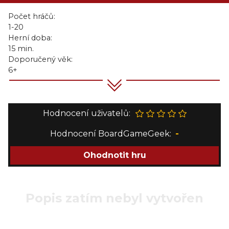
Počet hráčů:
1-20
Herní doba:
15 min.
Doporučený věk:
6+
Hodnocení uživatelů:
Hodnocení BoardGameGeek:
-
Ohodnotit hru
Popis zatím nebyl vytvořen