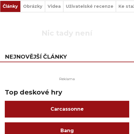
Články
Obrázky
Videa
Uživatelské recenze
Ke sta
Nic tady není
NEJNOVĚJŠÍ ČLÁNKY
Top deskové hry
Carcassonne
Bang