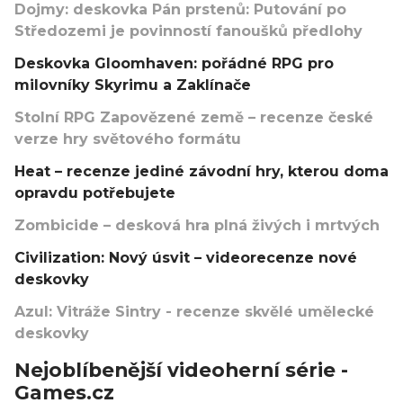
Dojmy: deskovka Pán prstenů: Putování po
Středozemi je povinností fanoušků předlohy
Deskovka Gloomhaven: pořádné RPG pro
milovníky Skyrimu a Zaklínače
Stolní RPG Zapovězené země – recenze české
verze hry světového formátu
Heat – recenze jediné závodní hry, kterou doma
opravdu potřebujete
Zombicide – desková hra plná živých i mrtvých
Civilization: Nový úsvit – videorecenze nové
deskovky
Azul: Vitráže Sintry - recenze skvělé umělecké
deskovky
Nejoblíbenější videoherní série -
Games.cz