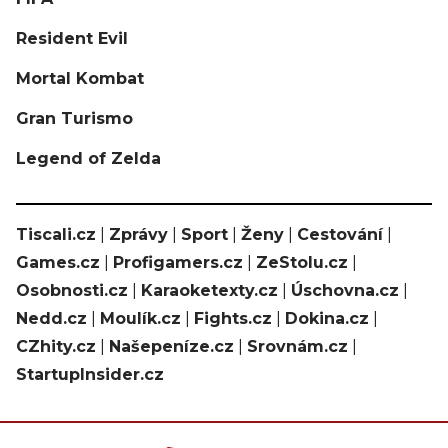
Resident Evil
Mortal Kombat
Gran Turismo
Legend of Zelda
Tiscali.cz
|
Zprávy
|
Sport
|
Ženy
|
Cestování
|
Games.cz
|
Profigamers.cz
|
ZeStolu.cz
|
Osobnosti.cz
|
Karaoketexty.cz
|
Úschovna.cz
|
Nedd.cz
|
Moulík.cz
|
Fights.cz
|
Dokina.cz
|
CZhity.cz
|
Našepeníze.cz
|
Srovnám.cz
|
StartupInsider.cz