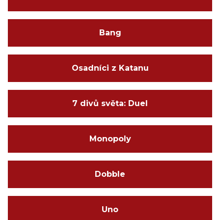
Bang
Osadníci z Katanu
7 divů světa: Duel
Monopoly
Dobble
Uno