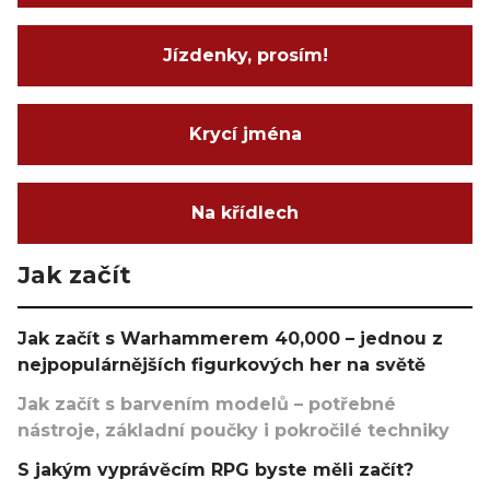
Jízdenky, prosím!
Krycí jména
Na křídlech
Jak začít
Jak začít s Warhammerem 40,000 – jednou z
nejpopulárnějších figurkových her na světě
Jak začít s barvením modelů – potřebné
nástroje, základní poučky i pokročilé techniky
S jakým vyprávěcím RPG byste měli začít?