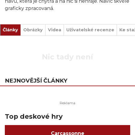
hávu, která je chytrá a na nic si nehraje. Navíc skvěle
graficky zpracovaná.
Články
Obrázky
Videa
Uživatelské recenze
Ke sta
Nic tady není
NEJNOVĚJŠÍ ČLÁNKY
Top deskové hry
Carcassonne