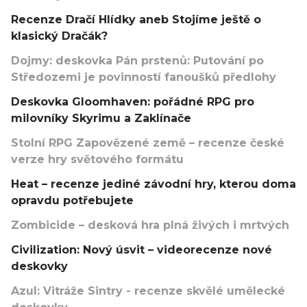
Recenze Dračí Hlídky aneb Stojíme ještě o
klasický Dračák?
Dojmy: deskovka Pán prstenů: Putování po
Středozemi je povinností fanoušků předlohy
Deskovka Gloomhaven: pořádné RPG pro
milovníky Skyrimu a Zaklínače
Stolní RPG Zapovězené země – recenze české
verze hry světového formátu
Heat – recenze jediné závodní hry, kterou doma
opravdu potřebujete
Zombicide – desková hra plná živých i mrtvých
Civilization: Nový úsvit – videorecenze nové
deskovky
Azul: Vitráže Sintry - recenze skvělé umělecké