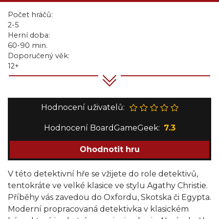
Počet hráčů:
2-5
Herní doba:
60-90 min.
Doporučený věk:
12+
Hodnocení uživatelů:
Hodnocení BoardGameGeek:
7.3
Ohodnotit hru
V této detektivní hře se vžijete do role detektivů,
tentokráte ve velké klasice ve stylu Agathy Christie.
Příběhy vás zavedou do Oxfordu, Skotska či Egypta.
Moderní propracovaná detektivka v klasickém