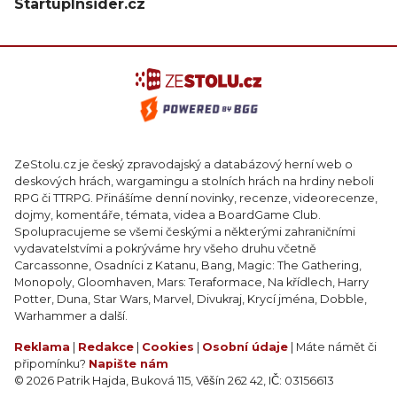
StartupInsider.cz
ZeStolu.cz je český zpravodajský a databázový herní web o
deskových hrách, wargamingu a stolních hrách na hrdiny neboli
RPG či TTRPG. Přinášíme denní novinky, recenze, videorecenze,
dojmy, komentáře, témata, videa a BoardGame Club.
Spolupracujeme se všemi českými a některými zahraničními
vydavatelstvími a pokrýváme hry všeho druhu včetně
Carcassonne, Osadníci z Katanu, Bang, Magic: The Gathering,
Monopoly, Gloomhaven, Mars: Teraformace, Na křídlech, Harry
Potter, Duna, Star Wars, Marvel, Divukraj, Krycí jména, Dobble,
Warhammer a další.
Reklama
|
Redakce
|
Cookies
|
Osobní údaje
| Máte námět či
připomínku?
Napište nám
© 2026 Patrik Hajda, Buková 115, Věšín 262 42, IČ: 03156613