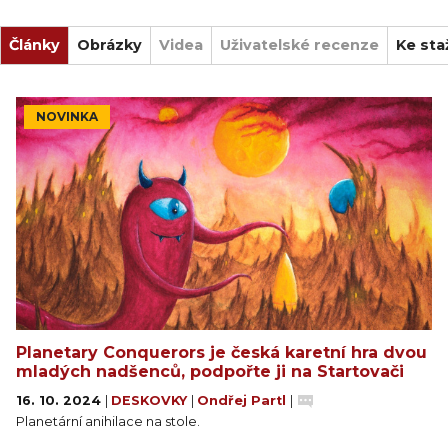
Články
Obrázky
Videa
Uživatelské recenze
Ke sta
NOVINKA
Planetary Conquerors je česká karetní hra dvou
mladých nadšenců, podpořte ji na Startovači
16. 10. 2024
|
DESKOVKY
|
Ondřej Partl
|
Planetární anihilace na stole.