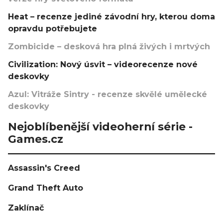
Heat – recenze jediné závodní hry, kterou doma
opravdu potřebujete
Zombicide – desková hra plná živých i mrtvých
Civilization: Nový úsvit – videorecenze nové
deskovky
Azul: Vitráže Sintry - recenze skvělé umělecké
deskovky
Nejoblíbenější videoherní série -
Games.cz
Assassin's Creed
Grand Theft Auto
Zaklínač