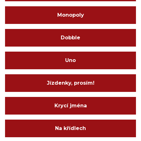
Monopoly
Dobble
Uno
Jízdenky, prosím!
Krycí jména
Na křídlech