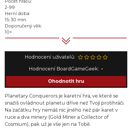
Počet hráčů:
2-99
Herní doba:
15-30 min.
Doporučený věk:
10+
Hodnocení uživatelů:
Hodnocení BoardGameGeek:
-
Ohodnotit hru
Planetary Conquerors je karetní hra, ve které se
snažíš ovládnout planetu dříve než Tvoji protihráči.
Na začátku hry nemáš nic jiného než pár karet v
ruce a dva minery (Gold Miner a Collector of
Cosmium), pak už je vše jen na Tobě.