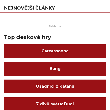
NEJNOVĚJŠÍ ČLÁNKY
Top deskové hry
Carcassonne
Bang
Osadníci z Katanu
7 divů světa: Duel