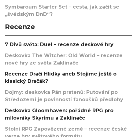
Symbaroum Starter Set – cesta, jak začít se
„švédským DnD“?
Recenze
7 Divů světa: Duel - recenze deskové hry
Deskovka The Witcher: Old World – recenze
nové hry ze světa Zaklínače
Recenze Dračí Hlídky aneb Stojíme ještě o
klasický Dračák?
Dojmy: deskovka Pán prstenů: Putování po
Středozemi je povinností fanoušků předlohy
Deskovka Gloomhaven: pořádné RPG pro
milovníky Skyrimu a Zaklínače
Stolní RPG Zapovězené země – recenze české
verze hry světového formátu