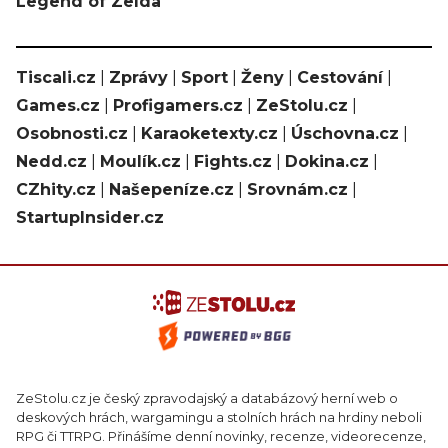
Legend of Zelda
Tiscali.cz
|
Zprávy
|
Sport
|
Ženy
|
Cestování
|
Games.cz
|
Profigamers.cz
|
ZeStolu.cz
|
Osobnosti.cz
|
Karaoketexty.cz
|
Úschovna.cz
|
Nedd.cz
|
Moulík.cz
|
Fights.cz
|
Dokina.cz
|
CZhity.cz
|
Našepeníze.cz
|
Srovnám.cz
|
StartupInsider.cz
ZeStolu.cz je český zpravodajský a databázový herní web o
deskových hrách, wargamingu a stolních hrách na hrdiny neboli
RPG či TTRPG. Přinášíme denní novinky, recenze, videorecenze,