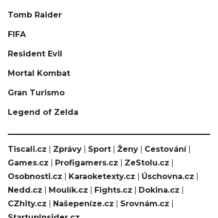
Tomb Raider
FIFA
Resident Evil
Mortal Kombat
Gran Turismo
Legend of Zelda
Tiscali.cz
|
Zprávy
|
Sport
|
Ženy
|
Cestování
|
Games.cz
|
Profigamers.cz
|
ZeStolu.cz
|
Osobnosti.cz
|
Karaoketexty.cz
|
Úschovna.cz
|
Nedd.cz
|
Moulík.cz
|
Fights.cz
|
Dokina.cz
|
CZhity.cz
|
Našepeníze.cz
|
Srovnám.cz
|
StartupInsider.cz