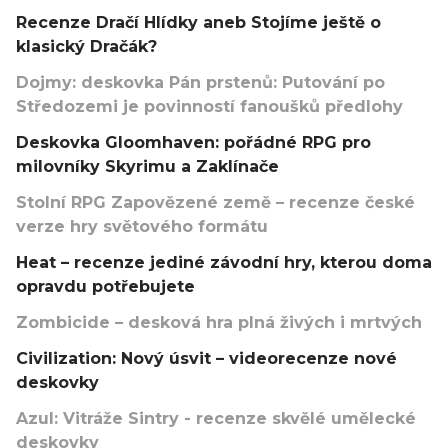
Recenze Dračí Hlídky aneb Stojíme ještě o
klasický Dračák?
Dojmy: deskovka Pán prstenů: Putování po
Středozemi je povinností fanoušků předlohy
Deskovka Gloomhaven: pořádné RPG pro
milovníky Skyrimu a Zaklínače
Stolní RPG Zapovězené země – recenze české
verze hry světového formátu
Heat – recenze jediné závodní hry, kterou doma
opravdu potřebujete
Zombicide – desková hra plná živých i mrtvých
Civilization: Nový úsvit – videorecenze nové
deskovky
Azul: Vitráže Sintry - recenze skvělé umělecké
deskovky