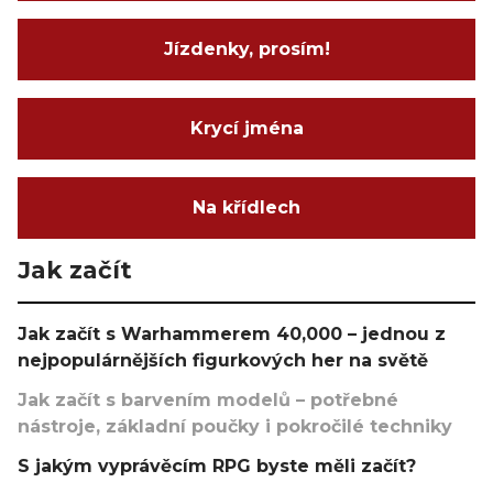
Jízdenky, prosím!
Krycí jména
Na křídlech
Jak začít
Jak začít s Warhammerem 40,000 – jednou z
nejpopulárnějších figurkových her na světě
Jak začít s barvením modelů – potřebné
nástroje, základní poučky i pokročilé techniky
S jakým vyprávěcím RPG byste měli začít?