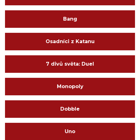
Bang
Osadníci z Katanu
7 divů světa: Duel
Monopoly
Dobble
Uno