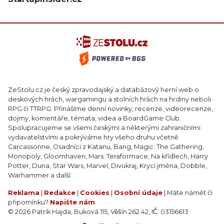
ZeStolu.cz je český zpravodajský a databázový herní web o
deskových hrách, wargamingu a stolních hrách na hrdiny neboli
RPG či TTRPG. Přinášíme denní novinky, recenze, videorecenze,
dojmy, komentáře, témata, videa a BoardGame Club.
Spolupracujeme se všemi českými a některými zahraničními
vydavatelstvími a pokrýváme hry všeho druhu včetně
Carcassonne, Osadníci z Katanu, Bang, Magic: The Gathering,
Monopoly, Gloomhaven, Mars: Teraformace, Na křídlech, Harry
Potter, Duna, Star Wars, Marvel, Divukraj, Krycí jména, Dobble,
Warhammer a další.
Reklama
|
Redakce
|
Cookies
|
Osobní údaje
| Máte námět či
připomínku?
Napište nám
© 2026 Patrik Hajda, Buková 115, Věšín 262 42, IČ: 03156613