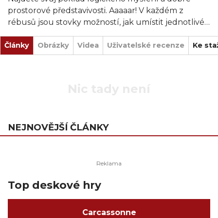
prostorové představivosti. Aaaaar! V každém z
rébusů jsou stovky možností, jak umístit jednotlivé
herní dílky, ale vždy pouze jediné řešení.
Články
Obrázky
Videa
Uživatelské recenze
Ke sta
Nic tady není
NEJNOVĚJŠÍ ČLÁNKY
Top deskové hry
Carcassonne