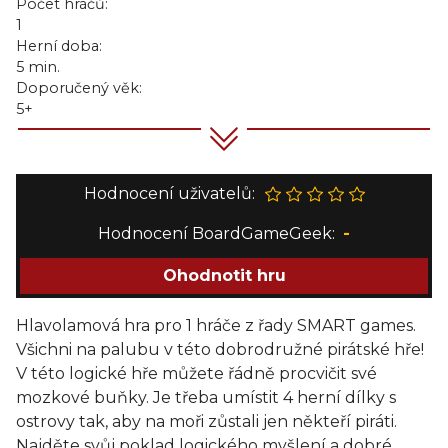
Počet hráčů:
1
Herní doba:
5 min.
Doporučený věk:
5+
Hodnocení uživatelů:
Hodnocení BoardGameGeek:
-
Ohodnotit hru
Hlavolamová hra pro 1 hráče z řady SMART games.
Všichni na palubu v této dobrodružné pirátské hře!
V této logické hře můžete řádně procvičit své
mozkové buňky. Je třeba umístit 4 herní dílky s
ostrovy tak, aby na moři zůstali jen někteří piráti.
Najděte svůj poklad logického myšlení a dobré