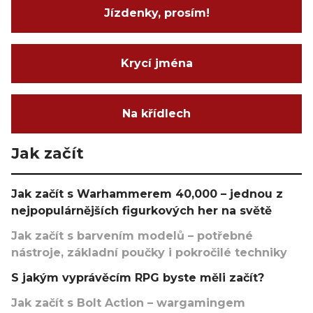
Jízdenky, prosím!
Krycí jména
Na křídlech
Jak začít
Jak začít s Warhammerem 40,000 – jednou z
nejpopulárnějších figurkových her na světě
Jak začít s barvením modelů – potřebné
nástroje, základní poučky i pokročilé techniky
S jakým vyprávěcím RPG byste měli začít?
Jak začít s Bolt Action – wargamingem