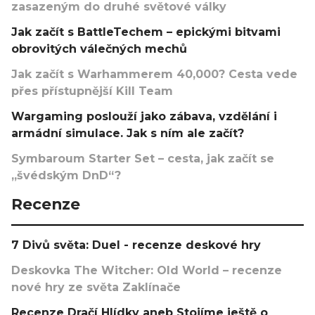
zasazeným do druhé světové války
Jak začít s BattleTechem – epickými bitvami
obrovitých válečných mechů
Jak začít s Warhammerem 40,000? Cesta vede
přes přístupnější Kill Team
Wargaming poslouží jako zábava, vzdělání i
armádní simulace. Jak s ním ale začít?
Symbaroum Starter Set – cesta, jak začít se
„švédským DnD“?
Recenze
7 Divů světa: Duel - recenze deskové hry
Deskovka The Witcher: Old World – recenze
nové hry ze světa Zaklínače
Recenze Dračí Hlídky aneb Stojíme ještě o