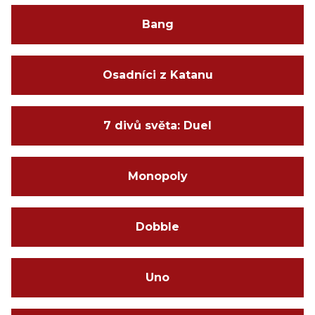
Bang
Osadníci z Katanu
7 divů světa: Duel
Monopoly
Dobble
Uno