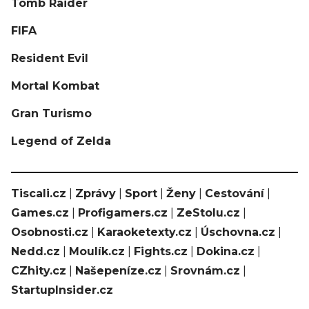
Tomb Raider
FIFA
Resident Evil
Mortal Kombat
Gran Turismo
Legend of Zelda
Tiscali.cz
|
Zprávy
|
Sport
|
Ženy
|
Cestování
|
Games.cz
|
Profigamers.cz
|
ZeStolu.cz
|
Osobnosti.cz
|
Karaoketexty.cz
|
Úschovna.cz
|
Nedd.cz
|
Moulík.cz
|
Fights.cz
|
Dokina.cz
|
CZhity.cz
|
Našepeníze.cz
|
Srovnám.cz
|
StartupInsider.cz