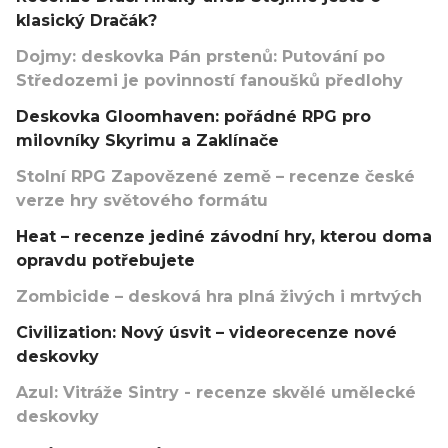
klasický Dračák?
Dojmy: deskovka Pán prstenů: Putování po
Středozemi je povinností fanoušků předlohy
Deskovka Gloomhaven: pořádné RPG pro
milovníky Skyrimu a Zaklínače
Stolní RPG Zapovězené země – recenze české
verze hry světového formátu
Heat – recenze jediné závodní hry, kterou doma
opravdu potřebujete
Zombicide – desková hra plná živých i mrtvých
Civilization: Nový úsvit – videorecenze nové
deskovky
Azul: Vitráže Sintry - recenze skvělé umělecké
deskovky