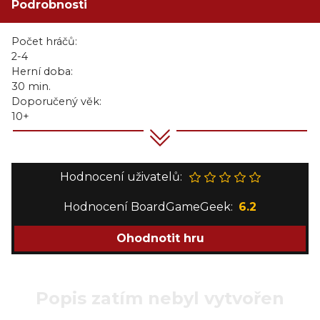
Podrobnosti
Počet hráčů:
2-4
Herní doba:
30 min.
Doporučený věk:
10+
Hodnocení uživatelů:
Hodnocení BoardGameGeek:
6.2
Ohodnotit hru
Popis zatím nebyl vytvořen