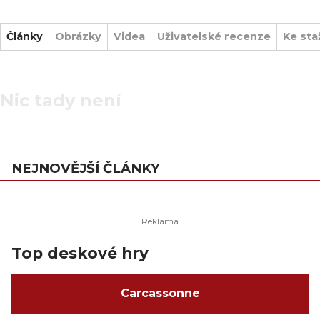
Články
Obrázky
Videa
Uživatelské recenze
Ke sta
Nic tady není
NEJNOVĚJŠÍ ČLÁNKY
Top deskové hry
Carcassonne