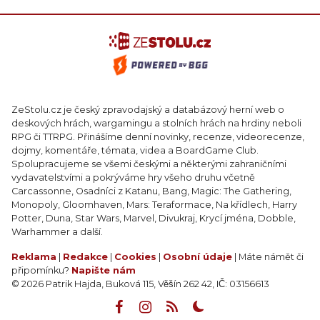
ZeStolu.cz je český zpravodajský a databázový herní web o
deskových hrách, wargamingu a stolních hrách na hrdiny neboli
RPG či TTRPG. Přinášíme denní novinky, recenze, videorecenze,
dojmy, komentáře, témata, videa a BoardGame Club.
Spolupracujeme se všemi českými a některými zahraničními
vydavatelstvími a pokrýváme hry všeho druhu včetně
Carcassonne, Osadníci z Katanu, Bang, Magic: The Gathering,
Monopoly, Gloomhaven, Mars: Teraformace, Na křídlech, Harry
Potter, Duna, Star Wars, Marvel, Divukraj, Krycí jména, Dobble,
Warhammer a další.
Reklama
|
Redakce
|
Cookies
|
Osobní údaje
| Máte námět či
připomínku?
Napište nám
© 2026 Patrik Hajda, Buková 115, Věšín 262 42, IČ: 03156613