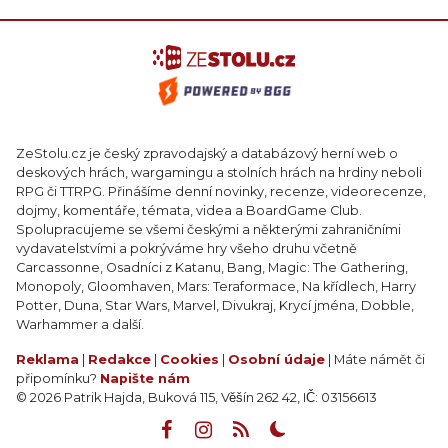
ZeStolu.cz je český zpravodajský a databázový herní web o
deskových hrách, wargamingu a stolních hrách na hrdiny neboli
RPG či TTRPG. Přinášíme denní novinky, recenze, videorecenze,
dojmy, komentáře, témata, videa a BoardGame Club.
Spolupracujeme se všemi českými a některými zahraničními
vydavatelstvími a pokrýváme hry všeho druhu včetně
Carcassonne, Osadníci z Katanu, Bang, Magic: The Gathering,
Monopoly, Gloomhaven, Mars: Teraformace, Na křídlech, Harry
Potter, Duna, Star Wars, Marvel, Divukraj, Krycí jména, Dobble,
Warhammer a další.
Reklama
|
Redakce
|
Cookies
|
Osobní údaje
| Máte námět či
připomínku?
Napište nám
© 2026 Patrik Hajda, Buková 115, Věšín 262 42, IČ: 03156613