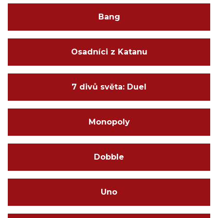
Bang
Osadníci z Katanu
7 divů světa: Duel
Monopoly
Dobble
Uno