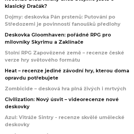
klasický Dračák?
Dojmy: deskovka Pán prstenů: Putování po
Středozemi je povinností fanoušků předlohy
Deskovka Gloomhaven: pořádné RPG pro
milovníky Skyrimu a Zaklínače
Stolní RPG Zapovězené země – recenze české
verze hry světového formátu
Heat – recenze jediné závodní hry, kterou doma
opravdu potřebujete
Zombicide – desková hra plná živých i mrtvých
Civilization: Nový úsvit – videorecenze nové
deskovky
Azul: Vitráže Sintry - recenze skvělé umělecké
deskovky