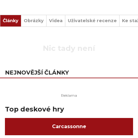
Články
Obrázky
Videa
Uživatelské recenze
Ke sta
Nic tady není
NEJNOVĚJŠÍ ČLÁNKY
Top deskové hry
Carcassonne