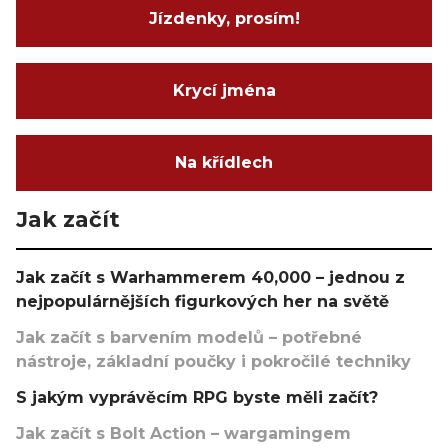
Jízdenky, prosím!
Krycí jména
Na křídlech
Jak začít
Jak začít s Warhammerem 40,000 – jednou z
nejpopulárnějších figurkových her na světě
Jak začít s barvením modelů – potřebné
nástroje, základní poučky i pokročilé techniky
S jakým vyprávěcím RPG byste měli začít?
Jak začít s Bolt Action – wargamingem