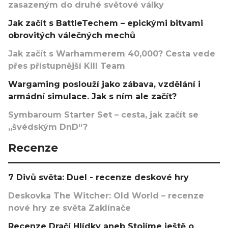
zasazeným do druhé světové války
Jak začít s BattleTechem – epickými bitvami
obrovitých válečných mechů
Jak začít s Warhammerem 40,000? Cesta vede
přes přístupnější Kill Team
Wargaming poslouží jako zábava, vzdělání i
armádní simulace. Jak s ním ale začít?
Symbaroum Starter Set – cesta, jak začít se
„švédským DnD“?
Recenze
7 Divů světa: Duel - recenze deskové hry
Deskovka The Witcher: Old World – recenze
nové hry ze světa Zaklínače
Recenze Dračí Hlídky aneb Stojíme ještě o