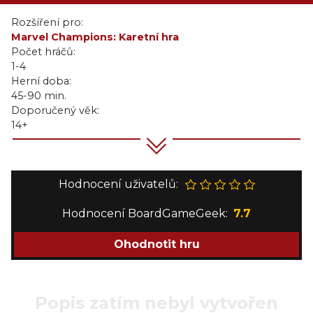
Rozšíření pro:
Marvel Champions: Karetní hra
Počet hráčů:
1-4
Herní doba:
45-90 min.
Doporučený věk:
14+
Hodnocení uživatelů:
Hodnocení BoardGameGeek:
7.7
Ohodnotit hru
Popis zatím nebyl vytvořen