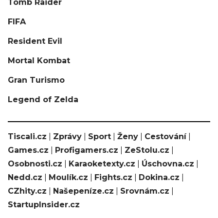
Tomb Raider
FIFA
Resident Evil
Mortal Kombat
Gran Turismo
Legend of Zelda
Tiscali.cz
|
Zprávy
|
Sport
|
Ženy
|
Cestování
|
Games.cz
|
Profigamers.cz
|
ZeStolu.cz
|
Osobnosti.cz
|
Karaoketexty.cz
|
Úschovna.cz
|
Nedd.cz
|
Moulík.cz
|
Fights.cz
|
Dokina.cz
|
CZhity.cz
|
Našepeníze.cz
|
Srovnám.cz
|
StartupInsider.cz